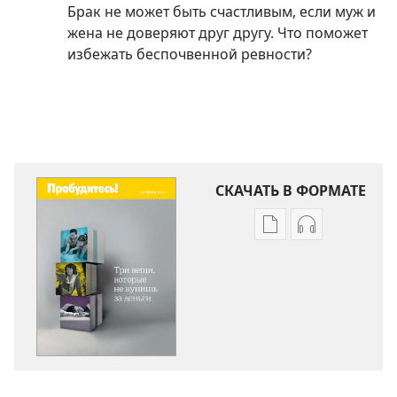
Брак не может быть счастливым, если муж и
жена не доверяют друг другу. Что поможет
избежать беспочвенной ревности?
СКАЧАТЬ В ФОРМАТЕ
Варианты
Варианты
загрузки
загрузки
публикации
аудиозаписи
ПРОБУДИТЕСЬ!
ПРОБУДИТЕС
Три
Три
вещи,
вещи,
которые
которые
не
не