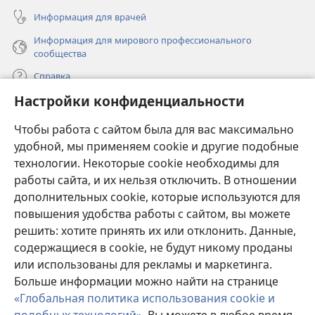
Информация для врачей
Информация для мирового профессионального
сообщества
Справка
Настройки конфиденциальности
Пожертвования
(открывается
Чтобы работа с сайтом была для вас максимально
в
новом
удобной, мы применяем cookie и другие подобные
ОНЛАЙН-БИБЛИОТЕКА Сторожевой башни
(открывается
окне)
технологии. Некоторые cookie необходимы для
в
работы сайта, и их нельзя отключить. В отношении
®
JW Hub
новом
(открывается
дополнительных cookie, которые используются для
окне)
в
®
повышения удобства работы с сайтом, вы можете
JW Library
новом
окне)
решить: хотите принять их или отклонить. Данные,
Watchtower Library
содержащиеся в cookie, не будут никому проданы
или использованы для рекламы и маркетинга.
Больше информации можно найти на странице
«Глобальная политика использования cookie и