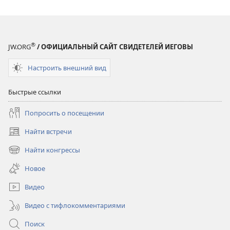
купишь
купишь
за
за
деньги
деньги
®
JW.ORG
/ ОФИЦИАЛЬНЫЙ САЙТ СВИДЕТЕЛЕЙ ИЕГОВЫ
Настроить внешний вид
Быстрые ссылки
Попросить о посещении
Найти встречи
(открывается
в
Найти конгрессы
(открывается
новом
в
окне)
Новое
новом
окне)
Видео
Видео с тифлокомментариями
Поиск