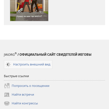
ПРОБУДИТЕСЬ!
ПРОБУДИТЕС
Нужно
Нужно
ли
ли
нам
нам
так
так
много?
много?
®
JW.ORG
/ ОФИЦИАЛЬНЫЙ САЙТ СВИДЕТЕЛЕЙ ИЕГОВЫ
Настроить внешний вид
Быстрые ссылки
Попросить о посещении
Найти встречи
(открывается
в
Найти конгрессы
(открывается
новом