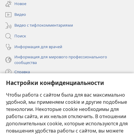
в
окне)
Новое
новом
окне)
Видео
Видео с тифлокомментариями
Поиск
Информация для врачей
Информация для мирового профессионального
сообщества
Справка
Настройки конфиденциальности
Пожертвования
(открывается
Чтобы работа с сайтом была для вас максимально
в
новом
удобной, мы применяем cookie и другие подобные
ОНЛАЙН-БИБЛИОТЕКА Сторожевой башни
(открывается
окне)
технологии. Некоторые cookie необходимы для
в
работы сайта, и их нельзя отключить. В отношении
®
JW Hub
новом
(открывается
дополнительных cookie, которые используются для
окне)
в
®
повышения удобства работы с сайтом, вы можете
JW Library
новом