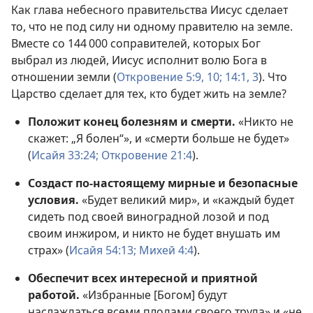
Как глава небесного правительства Иисус сделает
то, что не под силу ни одному правителю на земле.
Вместе со 144 000 соправителей, которых Бог
выбрал из людей, Иисус исполнит волю Бога в
отношении земли (
Откровение 5:9, 10;
14:1,
3
). Что
Царство сделает для тех, кто будет жить на земле?
Положит конец болезням и смерти.
«Никто не
скажет: „Я болен“», и «смерти больше не будет»
(
Исайя 33:24;
Откровение 21:4
).
Создаст по-настоящему мирные и безопасные
условия.
«Будет великий мир», и «каждый будет
сидеть под своей виноградной лозой и под
своим инжиром, и никто не будет внушать им
страх» (
Исайя 54:13;
Михей 4:4
).
Обеспечит всех интересной и приятной
работой.
«Избранные [Богом] будут
наслаждаться всеми плодами своего труда» и «не