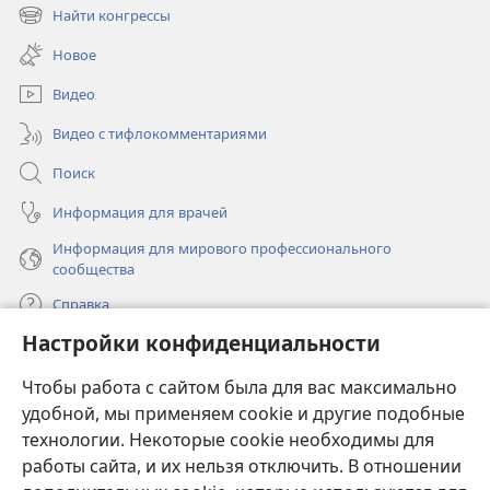
в
Найти конгрессы
(открывается
новом
в
окне)
Новое
новом
окне)
Видео
Видео с тифлокомментариями
Поиск
Информация для врачей
Информация для мирового профессионального
сообщества
Справка
Настройки конфиденциальности
Пожертвования
(открывается
Чтобы работа с сайтом была для вас максимально
в
новом
удобной, мы применяем cookie и другие подобные
ОНЛАЙН-БИБЛИОТЕКА Сторожевой башни
(открывается
окне)
технологии. Некоторые cookie необходимы для
в
работы сайта, и их нельзя отключить. В отношении
®
JW Hub
новом
(открывается