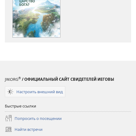
загрузки
загрузки
публикации
аудиозаписи
СТОРОЖЕВАЯ
СТОРОЖЕВА
БАШНЯ
БАШНЯ
Что
Что
такое
такое
Царство
Царство
Бога?
Бога?
®
JW.ORG
/ ОФИЦИАЛЬНЫЙ САЙТ СВИДЕТЕЛЕЙ ИЕГОВЫ
Настроить внешний вид
Быстрые ссылки
Попросить о посещении
Найти встречи
(открывается