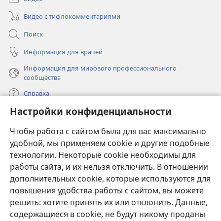
Видео с тифлокомментариями
Поиск
Информация для врачей
Информация для мирового профессионального
сообщества
Справка
Настройки конфиденциальности
Пожертвования
(открывается
Чтобы работа с сайтом была для вас максимально
в
новом
удобной, мы применяем cookie и другие подобные
ОНЛАЙН-БИБЛИОТЕКА Сторожевой башни
(открывается
окне)
технологии. Некоторые cookie необходимы для
в
работы сайта, и их нельзя отключить. В отношении
®
JW Hub
новом
(открывается
дополнительных cookie, которые используются для
окне)
в
®
повышения удобства работы с сайтом, вы можете
JW Library
новом
окне)
решить: хотите принять их или отклонить. Данные,
Watchtower Library
содержащиеся в cookie, не будут никому проданы