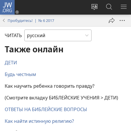
JW.ORG
Войти
(открывается
Изменить
Поиск
ПО
в
язык
по
М
Пробудитесь! | № 6 2017
новом
сайта
jw.org
окне)
ЧИТАТЬ
Также онлайн
ДЕТИ
Будь честным
Как научить ребенка говорить правду?
(Смотрите вкладку БИБЛЕЙСКИЕ УЧЕНИЯ > ДЕТИ)
ОТВЕТЫ НА БИБЛЕЙСКИЕ ВОПРОСЫ
Как найти истинную религию?