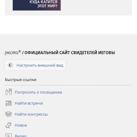
катится
катится
этот
этот
мир?
мир?
®
JW.ORG
/ ОФИЦИАЛЬНЫЙ САЙТ СВИДЕТЕЛЕЙ ИЕГОВЫ
Настроить внешний вид
Быстрые ссылки
Попросить о посещении
Найти встречи
(открывается
в
Найти конгрессы
(открывается
новом
в
окне)
Новое
новом
окне)
Видео