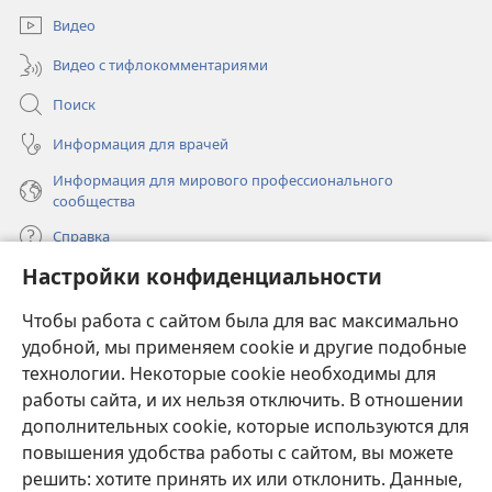
окне)
Видео
Видео с тифлокомментариями
Поиск
Информация для врачей
Информация для мирового профессионального
сообщества
Справка
Настройки конфиденциальности
Пожертвования
(открывается
Чтобы работа с сайтом была для вас максимально
в
новом
удобной, мы применяем cookie и другие подобные
ОНЛАЙН-БИБЛИОТЕКА Сторожевой башни
(открывается
окне)
технологии. Некоторые cookie необходимы для
в
работы сайта, и их нельзя отключить. В отношении
®
JW Hub
новом
(открывается
дополнительных cookie, которые используются для
окне)
в
®
повышения удобства работы с сайтом, вы можете
JW Library
новом
окне)
решить: хотите принять их или отклонить. Данные,