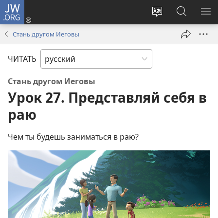
JW.ORG
Войти
(открывается
Изменить
Поиск
ПО
в
язык
по
М
Стань другом Иеговы
новом
сайта
jw.org
окне)
ЧИТАТЬ
Стань другом Иеговы
Урок 27. Представляй себя в
раю
Чем ты будешь заниматься в раю?