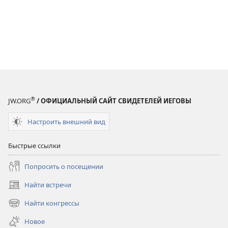
®
JW.ORG
/ ОФИЦИАЛЬНЫЙ САЙТ СВИДЕТЕЛЕЙ ИЕГОВЫ
Настроить внешний вид
Быстрые ссылки
Попросить о посещении
Найти встречи
(открывается
в
Найти конгрессы
(открывается
новом
в
окне)
Новое
новом