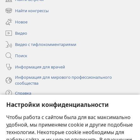
(открывается
в
Найти конгрессы
(открывается
новом
в
окне)
Новое
новом
окне)
Видео
Видео с тифлокомментариями
Поиск
Информация для врачей
Информация для мирового профессионального
сообщества
Справка
Настройки конфиденциальности
Пожертвования
(открывается
Чтобы работа с сайтом была для вас максимально
в
новом
удобной, мы применяем cookie и другие подобные
ОНЛАЙН-БИБЛИОТЕКА Сторожевой башни
(открывается
окне)
технологии. Некоторые cookie необходимы для
в
работы сайта, и их нельзя отключить. В отношении
®