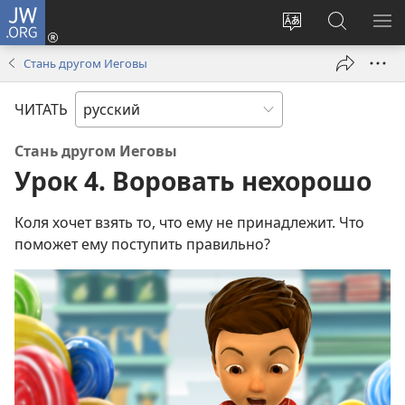
JW.ORG
Войти
(открывается
Изменить
Поиск
ПО
в
язык
по
М
Стань другом Иеговы
новом
сайта
jw.org
окне)
ЧИТАТЬ
Стань другом Иеговы
Урок 4. Воровать нехорошо
Коля хочет взять то, что ему не принадлежит. Что
поможет ему поступить правильно?