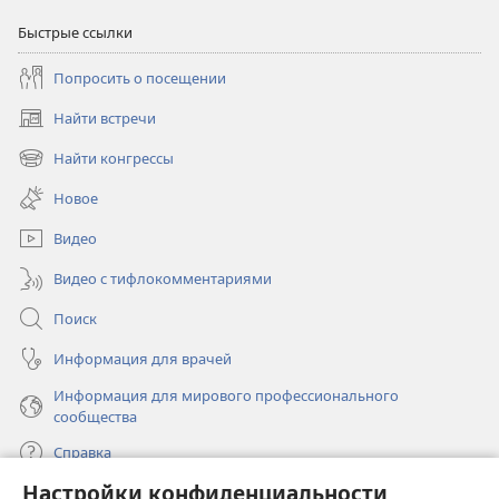
Быстрые ссылки
Попросить о посещении
Найти встречи
(открывается
в
Найти конгрессы
(открывается
новом
в
окне)
Новое
новом
окне)
Видео
Видео с тифлокомментариями
Поиск
Информация для врачей
Информация для мирового профессионального
сообщества
Справка
Настройки конфиденциальности