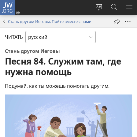
JW.ORG
Войти
(открывается
Изменить
Поиск
ПО
в
язык
по
М
Стань другом Иеговы. Пойте вместе с нами
новом
сайта
jw.org
окне)
ЧИТАТЬ
Стань другом Иеговы
Песня 84. Служим там, где
нужна помощь
Подумай, как ты можешь помогать другим.