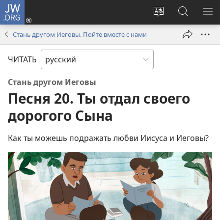
JW.ORG
Войти
(открывается
Изменить
Поиск
ПО
в
язык
по
М
Стань другом Иеговы. Пойте вместе с нами
новом
сайта
jw.org
окне)
ЧИТАТЬ
Стань другом Иеговы
Песня 20. Ты отдал своего
дорогого Сына
Как ты можешь подражать любви Иисуса и Иеговы?