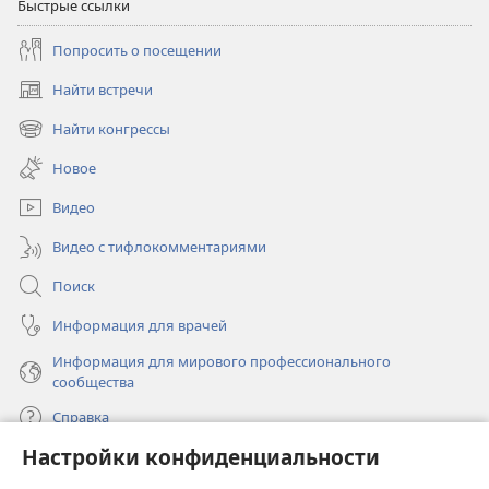
Быстрые ссылки
Попросить о посещении
Найти встречи
(открывается
в
Найти конгрессы
(открывается
новом
в
окне)
Новое
новом
окне)
Видео
Видео с тифлокомментариями
Поиск
Информация для врачей
Информация для мирового профессионального
сообщества
Справка
Настройки конфиденциальности
Пожертвования
(открывается