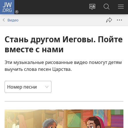
JW.ORG
Войти
(открывается
Изменить
Поиск
ПО
в
язык
по
М
Видео
новом
сайта
jw.org
окне)
Стань другом Иеговы. Пойте
вместе с нами
Эти музыкальные рисованные видео помогут детям
выучить слова песен Царства.