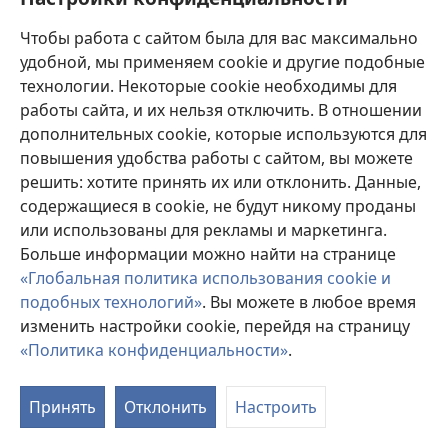
Песня 139. Представь себя в новом мире
Чтобы работа с сайтом была для вас максимально
Эта прекрасная песня поможет тебе представить,
удобной, мы применяем cookie и другие подобные
какой будет жизнь в раю, когда всё плохое уйдёт
технологии. Некоторые cookie необходимы для
в прошлое.
работы сайта, и их нельзя отключить. В отношении
дополнительных cookie, которые используются для
повышения удобства работы с сайтом, вы можете
решить: хотите принять их или отклонить. Данные,
содержащиеся в cookie, не будут никому проданы
или использованы для рекламы и маркетинга.
Больше информации можно найти на странице
«Глобальная политика использования cookie и
подобных технологий»
. Вы можете в любое время
изменить настройки cookie, перейдя на страницу
«Политика конфиденциальности»
.
Песня 140. Наконец вечная жизнь!
Пой вместе с хором и представляй, как ты будешь
Принять
Отклонить
Настроить
жить вечно в Раю.