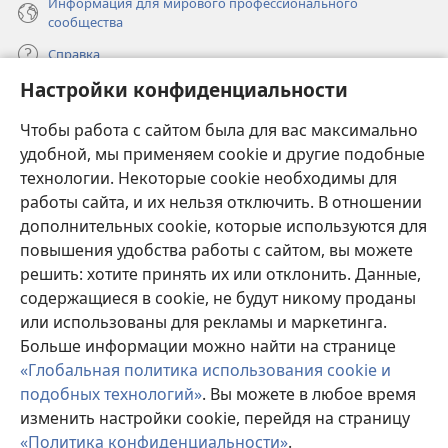
Информация для мирового профессионального
сообщества
Справка
Настройки конфиденциальности
Пожертвования
(открывается
Чтобы работа с сайтом была для вас максимально
в
новом
удобной, мы применяем cookie и другие подобные
ОНЛАЙН-БИБЛИОТЕКА Сторожевой башни
(открывается
окне)
технологии. Некоторые cookie необходимы для
в
работы сайта, и их нельзя отключить. В отношении
®
JW Hub
новом
(открывается
дополнительных cookie, которые используются для
окне)
в
®
повышения удобства работы с сайтом, вы можете
JW Library
новом
окне)
решить: хотите принять их или отклонить. Данные,
Watchtower Library
содержащиеся в cookie, не будут никому проданы
или использованы для рекламы и маркетинга.
Больше информации можно найти на странице
«Глобальная политика использования cookie и
подобных технологий»
. Вы можете в любое время
Copyright
© 2026 Watch Tower Bible and Tract Society of Pennsylvania.
изменить настройки cookie, перейдя на страницу
УСЛОВИЯ ИСПОЛЬЗОВАНИЯ
|
ПОЛИТИКА
КОНФИДЕНЦИАЛЬНОСТИ
|
НАСТРОЙКИ
«Политика конфиденциальности»
.