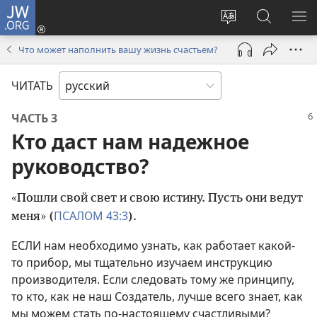
JW.ORG
Войти
(открывается
Изменить
Поиск
ПО
в
язык
по
М
Что может наполнить вашу жизнь счастьем?
новом
сайта
jw.org
окне)
ЧИТАТЬ
ЧАСТЬ 3
Кто даст нам надежное
руководство?
«Пошли свой свет и свою истину. Пусть они ведут
ПСАЛОМ 43:3
меня» (
).
ЕСЛИ нам необходимо узнать, как работает какой-
то прибор, мы тщательно изучаем инструкцию
производителя. Если следовать тому же принципу,
то кто, как не наш Создатель, лучше всего знает, как
мы можем стать по-настоящему счастливыми?