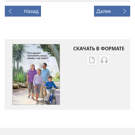
Назад
Далее
СКАЧАТЬ В ФОРМАТЕ
Варианты
Варианты
загрузки
загрузки
публикации
аудиозаписи
Что
Что
может
может
наполнить
наполнить
вашу
вашу
жизнь
жизнь
счастьем?
счастьем?