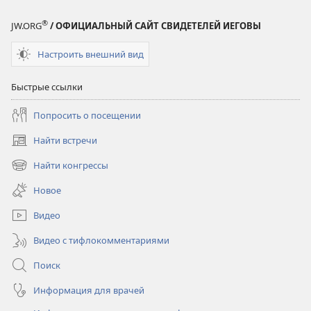
®
JW.ORG
/ ОФИЦИАЛЬНЫЙ САЙТ СВИДЕТЕЛЕЙ ИЕГОВЫ
Настроить внешний вид
Быстрые ссылки
Попросить о посещении
Найти встречи
(открывается
в
Найти конгрессы
(открывается
новом
в
окне)
Новое
новом
окне)
Видео
Видео с тифлокомментариями
Поиск
Информация для врачей