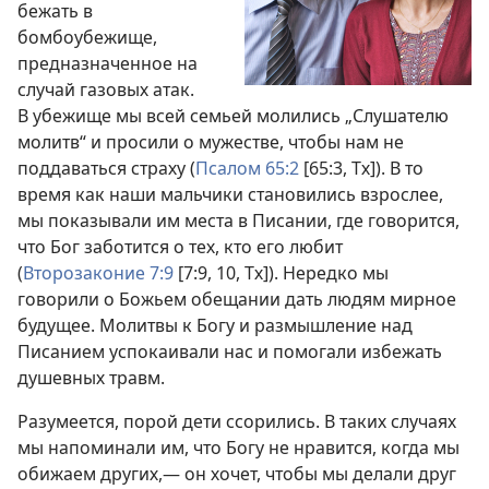
бежать в
бомбоубежище,
предназначенное на
случай газовых атак.
В убежище мы всей семьей молились „Слушателю
молитв“ и просили о мужестве, чтобы нам не
поддаваться страху (
Псалом 65:2
[65:3, Тх]). В то
время как наши мальчики становились взрослее,
мы показывали им места в Писании, где говорится,
что Бог заботится о тех, кто его любит
(
Второзаконие 7:9
[7:9, 10, Тх]). Нередко мы
говорили о Божьем обещании дать людям мирное
будущее. Молитвы к Богу и размышление над
Писанием успокаивали нас и помогали избежать
душевных травм.
Разумеется, порой дети ссорились. В таких случаях
мы напоминали им, что Богу не нравится, когда мы
обижаем других,— он хочет, чтобы мы делали друг