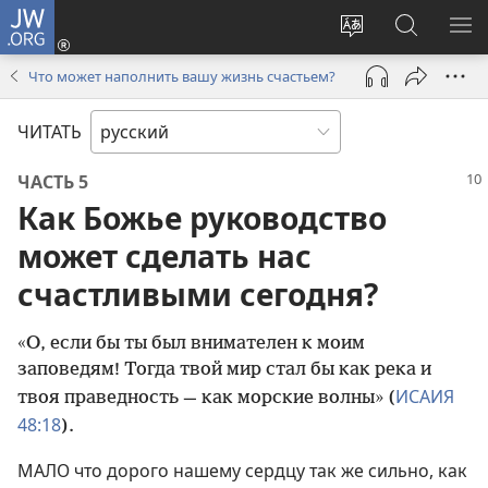
JW.ORG
Войти
(открывается
Изменить
Поиск
ПО
в
язык
по
М
Что может наполнить вашу жизнь счастьем?
новом
сайта
jw.org
окне)
ЧИТАТЬ
ЧАСТЬ 5
Как Божье руководство
может сделать нас
счастливыми сегодня?
«О, если бы ты был внимателен к моим
заповедям! Тогда твой мир стал бы как река и
ИСАИЯ
твоя праведность — как морские волны» (
48:18
).
МАЛО что дорого нашему сердцу так же сильно, как