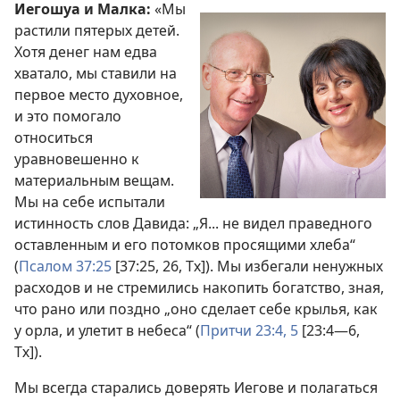
Иегошуа и Малка:
«Мы
растили пятерых детей.
Хотя денег нам едва
хватало, мы ставили на
первое место духовное,
и это помогало
относиться
уравновешенно к
материальным вещам.
Мы на себе испытали
истинность слов Давида: „Я... не видел праведного
оставленным и его потомков просящими хлеба“
(
Псалом 37:25
[37:25, 26, Тх]). Мы избегали ненужных
расходов и не стремились накопить богатство, зная,
что рано или поздно „оно сделает себе крылья, как
у орла, и улетит в небеса“ (
Притчи 23:4, 5
[23:4—6,
Тх]).
Мы всегда старались доверять Иегове и полагаться