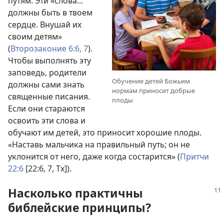
путям. Эти «слова...
должны быть в твоем
сердце. Внушай их
своим детям»
(
Второзаконие 6:6, 7
).
Чтобы выполнять эту
заповедь, родители
Обучение детей Божьим
должны сами знать
нормам приносит добрые
священные писания.
плоды
Если они стараются
освоить эти слова и
обучают им детей, это приносит хорошие плоды.
«Наставь мальчика на правильный путь; он не
уклонится от него, даже когда состарится» (
Притчи
22:6
[22:6, 7, Тх]).
Насколько практичны
библейские принципы?