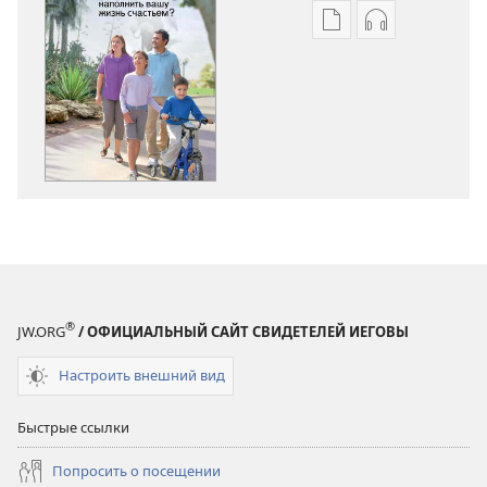
Варианты
Варианты
загрузки
загрузки
публикации
аудиозаписи
Что
Что
может
может
наполнить
наполнить
вашу
вашу
жизнь
жизнь
счастьем?
счастьем?
®
JW.ORG
/ ОФИЦИАЛЬНЫЙ САЙТ СВИДЕТЕЛЕЙ ИЕГОВЫ
Настроить внешний вид
Быстрые ссылки
Попросить о посещении