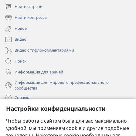
Найти встречи
(открывается
в
Найти конгрессы
(открывается
новом
в
окне)
Новое
новом
окне)
Видео
Видео с тифлокомментариями
Поиск
Информация для врачей
Информация для мирового профессионального
сообщества
Справка
Настройки конфиденциальности
Пожертвования
(открывается
Чтобы работа с сайтом была для вас максимально
в
новом
удобной, мы применяем cookie и другие подобные
ОНЛАЙН-БИБЛИОТЕКА Сторожевой башни
(открывается
окне)
технологии. Некоторые cookie необходимы для