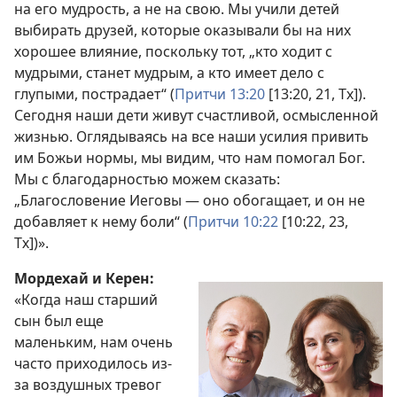
на его мудрость, а не на свою. Мы учили детей
выбирать друзей, которые оказывали бы на них
хорошее влияние, поскольку тот, „кто ходит с
мудрыми, станет мудрым, а кто имеет дело с
глупыми, пострадает“ (
Притчи 13:20
[13:20, 21, Тх]).
Сегодня наши дети живут счастливой, осмысленной
жизнью. Оглядываясь на все наши усилия привить
им Божьи нормы, мы видим, что нам помогал Бог.
Мы с благодарностью можем сказать:
„Благословение Иеговы — оно обогащает, и он не
добавляет к нему боли“ (
Притчи 10:22
[10:22, 23,
Тх])».
Мордехай и Керен:
«Когда наш старший
сын был еще
маленьким, нам очень
часто приходилось из-
за воздушных тревог