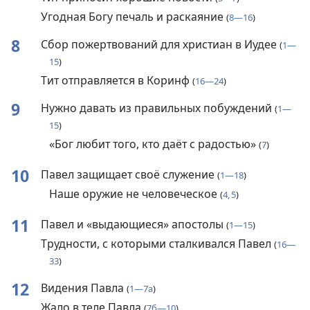
Угодная Богу печаль и раскаяние
(
8—16
)
8
Сбор пожертвований для христиан в Иудее
(
1—
15
)
Тит отправляется в Коринф
(
16—24
)
9
Нужно давать из правильных побуждений
(
1—
15
)
«Бог любит того, кто даёт с радостью»
(
7
)
10
Павел защищает своё служение
(
1—18
)
Наше оружие не человеческое
(
4, 5
)
11
Павел и «выдающиеся» апостолы
(
1—15
)
Трудности, с которыми сталкивался Павел
(
16—
33
)
12
Видения Павла
(
1—7а
)
Жало в теле Павла
(
7б—10
)