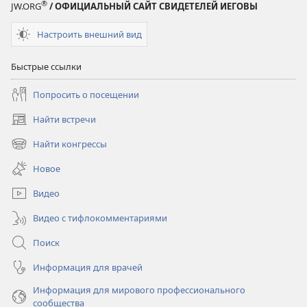
®
JW.ORG
/ ОФИЦИАЛЬНЫЙ САЙТ СВИДЕТЕЛЕЙ ИЕГОВЫ
Настроить внешний вид
Быстрые ссылки
Попросить о посещении
Найти встречи
(открывается
в
Найти конгрессы
(открывается
новом
в
окне)
Новое
новом
окне)
Видео
Видео с тифлокомментариями
Поиск
Информация для врачей
Информация для мирового профессионального
сообщества