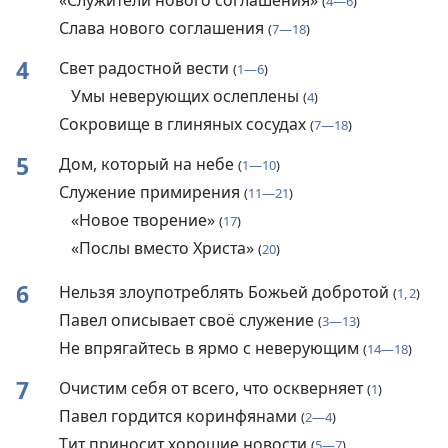
«Служители нового соглашения»
(
4—6
)
Слава нового соглашения
(
7—18
)
4
Свет радостной вести
(
1—6
)
Умы неверующих ослеплены
(
4
)
Сокровище в глиняных сосудах
(
7—18
)
5
Дом, который на небе
(
1—10
)
Служение примирения
(
11—21
)
«Новое творение»
(
17
)
«Послы вместо Христа»
(
20
)
6
Нельзя злоупотреблять Божьей добротой
(
1, 2
)
Павел описывает своё служение
(
3—13
)
Не впрягайтесь в ярмо с неверующим
(
14—18
)
7
Очистим себя от всего, что оскверняет
(
1
)
Павел гордится коринфянами
(
2—4
)
Тит приносит хорошие новости
(
5—7
)