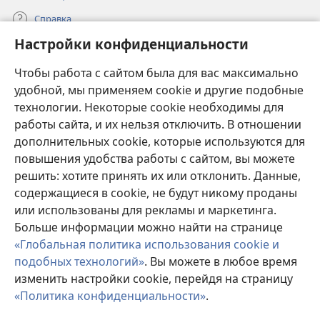
Справка
Настройки конфиденциальности
Пожертвования
(открывается
Чтобы работа с сайтом была для вас максимально
в
новом
удобной, мы применяем cookie и другие подобные
ОНЛАЙН-БИБЛИОТЕКА Сторожевой башни
(открывается
окне)
технологии. Некоторые cookie необходимы для
в
работы сайта, и их нельзя отключить. В отношении
®
JW Hub
новом
(открывается
дополнительных cookie, которые используются для
окне)
в
®
повышения удобства работы с сайтом, вы можете
JW Library
новом
окне)
решить: хотите принять их или отклонить. Данные,
Watchtower Library
содержащиеся в cookie, не будут никому проданы
или использованы для рекламы и маркетинга.
Больше информации можно найти на странице
«Глобальная политика использования cookie и
подобных технологий»
. Вы можете в любое время
Copyright
© 2026 Watch Tower Bible and Tract Society of Pennsylvania.
изменить настройки cookie, перейдя на страницу
УСЛОВИЯ ИСПОЛЬЗОВАНИЯ
|
ПОЛИТИКА
КОНФИДЕНЦИАЛЬНОСТИ
|
НАСТРОЙКИ
«Политика конфиденциальности»
.
П
КОНФИДЕНЦИАЛЬНОСТИ