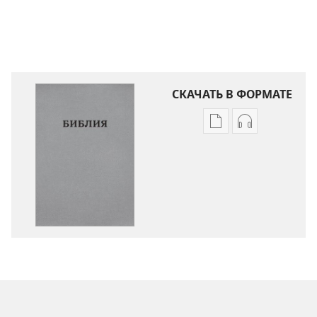
СКАЧАТЬ В ФОРМАТЕ
Варианты
Варианты
загрузки
загрузки
публикации
аудиозаписи
Библия.
Библия.
Перевод
Перевод
«Новый
«Новый
мир»
мир»
(издание
(издание
2021 года)
2021 года)