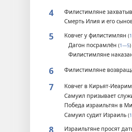
4
Филистимляне захватыв
Смерть Илия и его сыно
5
Ковчег у филистимлян
(
Дагон посрамлён
(
1—5
)
Филистимляне наказ
6
Филистимляне возвращ
7
Ковчег в Кирьят-Иеари
Самуил призывает служи
Победа израильтян в М
Самуил судит Израиль
(
8
Израильтяне просят дат