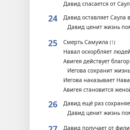
Давид спасается от Сау
24
Давид оставляет Саула 
Давид ценит жизнь п
25
Смерть Самуила
(
1
)
Навал оскорбляет люде
Авигея действует благо
Иегова сохранит жизн
Иегова наказывает Нав
Авигея становится жен
26
Давид ещё раз сохраняе
Давид ценит жизнь п
27
Давид получает от фил