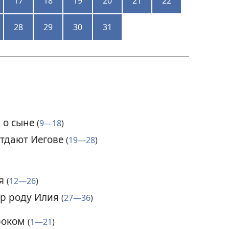
17
18
19
20
21
22
28
29
30
31
 о сыне
(
9—18
)
отдают Иегове
(
19—28
)
ия
(
12—26
)
ор роду Илия
(
27—36
)
роком
(
1—21
)