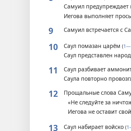
Самуил предупреждает
Иегова выполняет прось
9
Самуил встречается с С
10
Саул помазан царём
(
1—
Саул представлен наро
11
Саул разбивает аммони
Саула повторно провоз
12
Прощальные слова Сам
«Не следуйте за нич
Иегова не оставит сво
13
Саул набирает войско
(
1