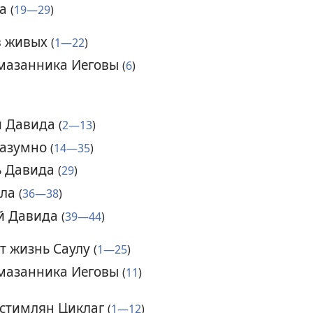
ла
(
19—29
)
в живых
(
1—22
)
омазанника Иеговы
(
6
)
й Давида
(
2—13
)
разумно
(
14—35
)
ь Давида
(
29
)
ала
(
36—38
)
ой Давида
(
39—44
)
т жизнь Саулу
(
1—25
)
омазанника Иеговы
(
11
)
истимлян Циклаг
(
1—12
)