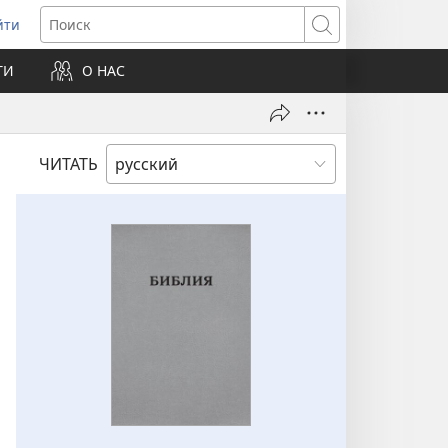
йти
ткрывается
Поиск
ТИ
О НАС
овом
не)
ЧИТАТЬ