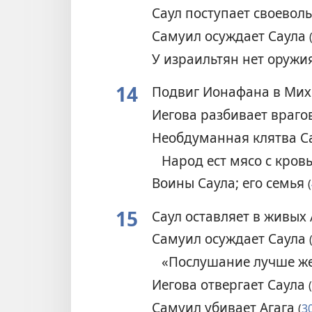
Саул поступает своевол
Самуил осуждает Саула
У израильтян нет оружи
14
Подвиг Ионафана в Ми
Иегова разбивает враг
Необдуманная клятва С
Народ ест мясо с кро
Воины Саула; его семья
(
15
Саул оставляет в живых
Самуил осуждает Саула
«Послушание лучше ж
Иегова отвергает Саула
(
Самуил убивает Агага
(
3