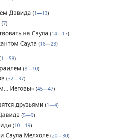
рём Давида
(
1—13
)
»
(
7
)
ствовать на Саула
(
14—17
)
кантом Саула
(
18—23
)
(
1—58
)
зраилем
(
8—10
)
ов
(
32—37
)
м... Иеговы»
(
45—47
)
вятся друзьями
(
1—4
)
 Давида
(
5—9
)
вида
(
10—19
)
ри Саула Мелхоле
(
20—30
)