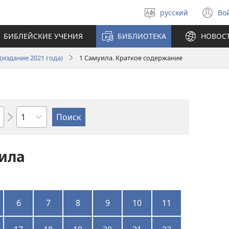
русский
Во
Выберите
(о
язык
в
БИБЛЕЙСКИЕ УЧЕНИЯ
БИБЛИОТЕКА
НОВОС
н
ок
издание 2021 года)
1 Самуила. Краткое содержание
по
главам
ила
6
7
8
9
10
11