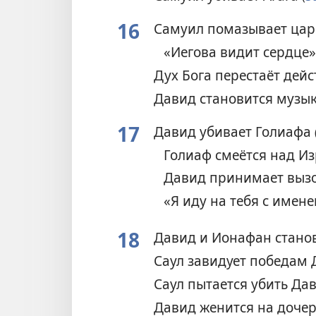
16
Самуил помазывает ца
«Иегова видит сердце
Дух Бога перестаёт дей
Давид становится музы
17
Давид убивает Голиафа
Голиаф смеётся над И
Давид принимает выз
«Я иду на тебя с имене
18
Давид и Ионафан стано
Саул завидует победам
Саул пытается убить Да
Давид женится на доче