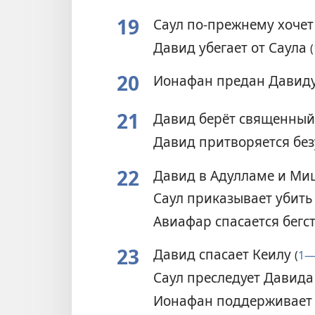
19
Саул по-прежнему хочет
Давид убегает от Саула
(
20
Ионафан предан Давид
21
Давид берёт священный
Давид притворяется бе
22
Давид в Адулламе и Ми
Саул приказывает убит
Авиафар спасается бег
23
Давид спасает Кеилу
(
1—
Саул преследует Давид
Ионафан поддерживает