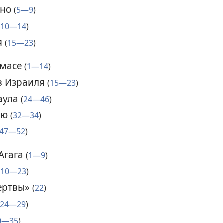
ьно
(
5—9
)
(
10—14
)
я
(
15—23
)
хмасе
(
1—14
)
ов Израиля
(
15—23
)
аула
(
24—46
)
вью
(
32—34
)
47—52
)
 Агага
(
1—9
)
(
10—23
)
ертвы»
(
22
)
24—29
)
0—35
)