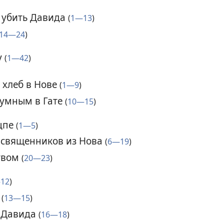
 убить Давида
(
1—13
)
14—24
)
у
(
1—42
)
 хлеб в Нове
(
1—9
)
зумным в Гате
(
10—15
)
цпе
(
1—5
)
ь священников из Нова
(
6—19
)
ством
(
20—23
)
12
)
а
(
13—15
)
 Давида
(
16—18
)