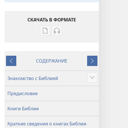
СКАЧАТЬ В ФОРМАТЕ
Варианты
Варианты
загрузки
загрузки
публикации
аудиозаписи
Библия.
Библия.
СОДЕРЖАНИЕ
Перевод
Перевод
Назад
Далее
«Новый
«Новый
мир»
мир»
Знакомство с Библией
Подробнее
(издание
(издание
2021 года)
2021 года)
Предисловие
Книги Библии
Краткие сведения о книгах Библии