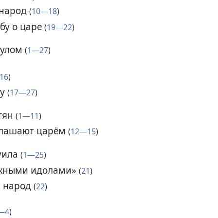
 народ
(
10—18
)
бу о царе
(
19—22
)
аулом
(
1—27
)
16
)
ду
(
17—27
)
тян
(
1—11
)
глашают царём
(
12—15
)
уила
(
1—25
)
тожными идолами»
(
21
)
й народ
(
22
)
—4
)