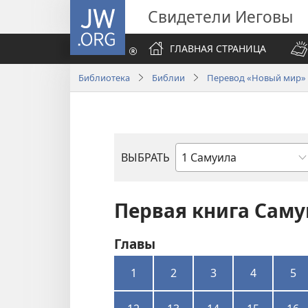
JW.ORG
Свидетели Иеговы
ГЛАВНАЯ СТРАНИЦА
Библиотека
Библии
Перевод «Новый мир» (
ВЫБРАТЬ
по
книгам
Библии
Первая книга Саму
Главы
1
2
3
4
5