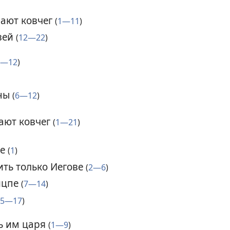
ают ковчег
(
1—11
)
вей
(
12—22
)
1—12
)
аны
(
6—12
)
ают ковчег
(
1—21
)
ме
(
1
)
ть только Иегове
(
2—6
)
ицпе
(
7—14
)
15—17
)
ь им царя
(
1—9
)