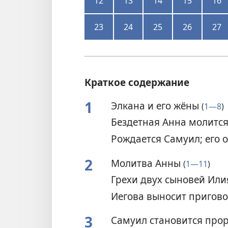
12
13
14
15
16
23
24
25
26
27
Краткое содержание
1
Элкана и его жёны
(
1—8
)
Бездетная Анна молится
Рождается Самуил; его 
2
Молитва Анны
(
1—11
)
Грехи двух сыновей Ил
Иегова выносит пригов
3
Самуил становится про