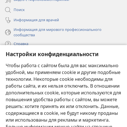
Поиск
Информация для врачей
Информация для мирового профессионального
сообщества
Справка
Настройки конфиденциальности
Пожертвования
(открывается
Чтобы работа с сайтом была для вас максимально
в
новом
удобной, мы применяем cookie и другие подобные
ОНЛАЙН-БИБЛИОТЕКА Сторожевой башни
(открывается
окне)
технологии. Некоторые cookie необходимы для
в
работы сайта, и их нельзя отключить. В отношении
®
JW Hub
новом
(открывается
дополнительных cookie, которые используются для
окне)
в
®
повышения удобства работы с сайтом, вы можете
JW Library
новом
окне)
решить: хотите принять их или отклонить. Данные,
Watchtower Library
содержащиеся в cookie, не будут никому проданы
или использованы для рекламы и маркетинга.
Больше информации можно найти на странице