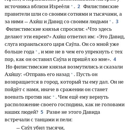
+
2
источника вблизи Изрее́ля
.
Филистимские
правители шли со своими сотнями и тысячами, а
+
3
за ними — Ахи́ш и Давид со своими людьми
.
Филистимские князья спросили: «Что здесь
делают эти евреи?» Ахи́ш ответил им: «Это Давид,
слуга израильского царя Сау́ла. Он со мной уже
+
больше года
, и мне не в чем его упрекнуть с тех
4
пор, как он оставил Сау́ла и пришёл ко мне».
Но филистимские князья возмутились и сказали
+
Ахи́шу: «Отправь его назад
. Пусть он
возвращается в город, который ты ему дал. Он не
пойдёт с нами, иначе в сражении он станет
+
воевать против нас
. Чем ещё ему вернуть
расположение своего господина, как не головами
5
наших людей?
Разве не этого Давида
встречали с танцами и пели:
— Сау́л убил тысячи,