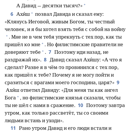
+
А Давид — десятки тысяч?»
+
6
Ахи́ш
позвал Давида и сказал ему:
«Клянусь Иеговой, живым Богом, ты честный
человек, и я бы хотел взять тебя с собой на войну
+
. Мне не в чем тебя упрекнуть с тех пор, как ты
+
пришёл ко мне
. Но филистимские правители не
+
7
доверяют тебе
.
Поэтому иди назад, не
8
раздражай их».
Давид сказал Ахи́шу: «А что я
сделал? Разве я в чём-то провинился с тех пор,
как пришёл к тебе? Почему я не могу пойти и
9
сразиться с врагами моего господина, царя?»
Ахи́ш ответил Давиду: «Для меня ты как ангел
+
Бога
, но филистимские князья сказали, чтобы
10
ты не шёл с нами в сражение.
Поэтому завтра
утром, как только рассветёт, ты со своими
людьми встань и уходи».
11
Рано утром Давид и его люди встали и