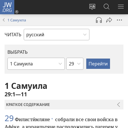
JW.ORG
Войти
(открывается
Изменить
Поиск
ПО
в
язык
по
М
1 Самуила
новом
сайта
jw.org
окне)
ЧИТАТЬ
ВЫБРАТЬ
по
по
главам
книгам
Библии
1 Самуила
29:1—11
КРАТКОЕ СОДЕРЖАНИЕ
29
+
Филисти́мляне
собрали все свои войска в
Афе́ке, а израильтяне расположились лагерем у