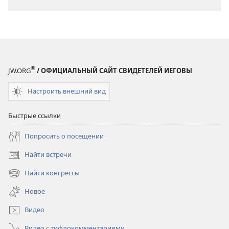
®
JW.ORG
/ ОФИЦИАЛЬНЫЙ САЙТ СВИДЕТЕЛЕЙ ИЕГОВЫ
Настроить внешний вид
Быстрые ссылки
Попросить о посещении
Найти встречи
(открывается
в
Найти конгрессы
(открывается
новом
в
окне)
Новое
новом
окне)
Видео
Видео с тифлокомментариями