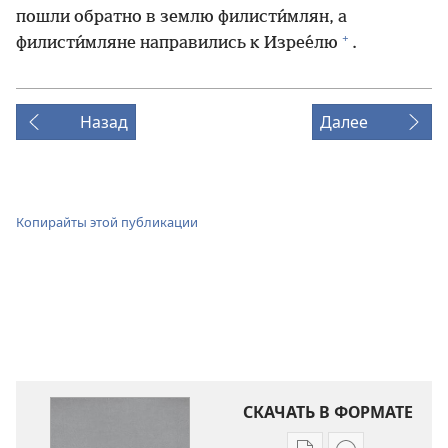
пошли обратно в землю филисти́млян, а
+
филисти́мляне направились к Изрее́лю
.
Назад
Далее
Копирайты этой публикации
СКАЧАТЬ В ФОРМАТЕ