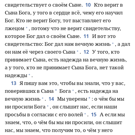
10
свидетельствует о своём Сыне.
Кто верит в
Сына Бога, у того в сердце всё, чему его научил
Бог. Кто не верит Богу, тот выставляет его
+
лжецом
, потому что не верит свидетельству,
11
которое Бог дал о своём Сыне.
И вот это
+
свидетельство: Бог дал нам вечную жизнь
, а дал
+
12
он нам её через своего Сына
.
У того, кто
принимает Сына, есть надежда на вечную жизнь,
а у того, кто не принимает Сына Бога, нет такой
+
надежды
.
13
Я пишу вам это, чтобы вы знали, что у вас,
+
*
поверивших в Сына
Бога
, есть надежда на
+
14
*
вечную жизнь
.
Мы уверены
: о чём бы мы
+
ни просили Бога
, он слышит нас, если наши
+
15
просьбы в согласии с его волей
.
А если мы
знаем, что, о чём бы мы ни просили, он слышит
нас, мы знаем, что получим то, о чём у него