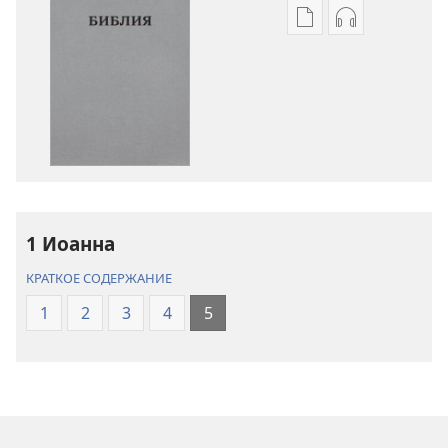
Варианты
Варианты
загрузки
загрузки
публикации
аудиозаписи
Библия.
Библия.
Перевод
Перевод
«Новый
«Новый
мир»
мир»
(издание
(издание
2021 года)
2021 года)
1 Иоанна
КРАТКОЕ СОДЕРЖАНИЕ
1
2
3
4
5