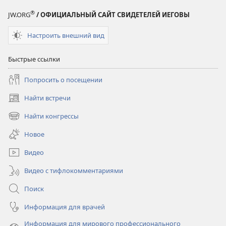
®
JW.ORG
/ ОФИЦИАЛЬНЫЙ САЙТ СВИДЕТЕЛЕЙ ИЕГОВЫ
Настроить внешний вид
Быстрые ссылки
Попросить о посещении
Найти встречи
(открывается
в
Найти конгрессы
(открывается
новом
в
окне)
Новое
новом
окне)
Видео
Видео с тифлокомментариями
Поиск
Информация для врачей
Информация для мирового профессионального