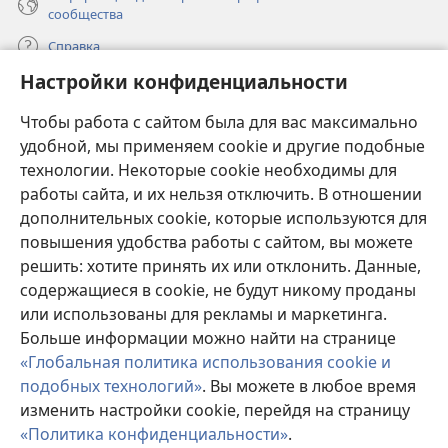
сообщества
Справка
Настройки конфиденциальности
Пожертвования
(открывается
Чтобы работа с сайтом была для вас максимально
в
новом
удобной, мы применяем cookie и другие подобные
ОНЛАЙН-БИБЛИОТЕКА Сторожевой башни
(открывается
окне)
технологии. Некоторые cookie необходимы для
в
работы сайта, и их нельзя отключить. В отношении
®
JW Hub
новом
(открывается
дополнительных cookie, которые используются для
окне)
в
®
повышения удобства работы с сайтом, вы можете
JW Library
новом
окне)
решить: хотите принять их или отклонить. Данные,
Watchtower Library
содержащиеся в cookie, не будут никому проданы
или использованы для рекламы и маркетинга.
Больше информации можно найти на странице
«Глобальная политика использования cookie и
подобных технологий»
. Вы можете в любое время
Copyright
© 2026 Watch Tower Bible and Tract Society of Pennsylvania.
изменить настройки cookie, перейдя на страницу
УСЛОВИЯ ИСПОЛЬЗОВАНИЯ
|
ПОЛИТИКА
КОНФИДЕНЦИАЛЬНОСТИ
|
НАСТРОЙКИ
«Политика конфиденциальности»
.
П
КОНФИДЕНЦИАЛЬНОСТИ