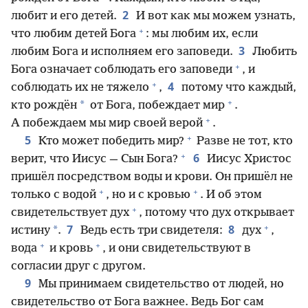
2
любит и его детей.
И вот как мы можем узнать,
+
что любим детей Бога
: мы любим их, если
3
любим Бога и исполняем его заповеди.
Любить
+
Бога означает соблюдать его заповеди
, и
+
4
соблюдать их не тяжело
,
потому что каждый,
+
*
кто рождён
от Бога, побеждает мир
.
+
А побеждаем мы мир своей верой
.
+
5
Кто может победить мир?
Разве не тот, кто
+
6
верит, что Иисус — Сын Бога?
Иисус Христос
пришёл посредством воды и крови. Он пришёл не
+
+
только с водой
, но и с кровью
. И об этом
+
свидетельствует дух
, потому что дух открывает
+
7
8
*
истину
.
Ведь есть три свидетеля:
дух
,
+
+
вода
и кровь
, и они свидетельствуют в
согласии друг с другом.
9
Мы принимаем свидетельство от людей, но
свидетельство от Бога важнее. Ведь Бог сам