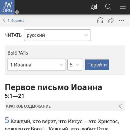
JW.ORG
Войти
(открывается
Изменить
Поиск
ПО
в
язык
по
М
1 Иоанна
новом
сайта
jw.org
окне)
ЧИТАТЬ
ВЫБРАТЬ
по
по
главам
книгам
Библии
Первое письмо Иоанна
5:1—21
КРАТКОЕ СОДЕРЖАНИЕ
5
Каждый, кто верит, что Иисус — это Христос,
+
рождён от Бога
. Каждый, кто любит Отца,