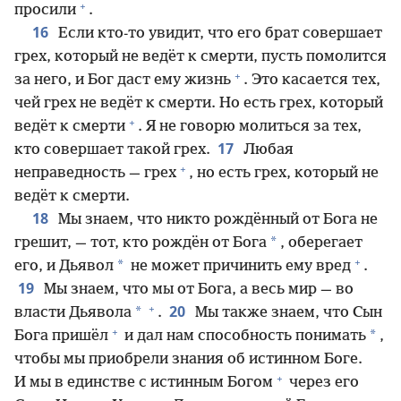
+
просили
.
16
Если кто-то увидит, что его брат совершает
грех, который не ведёт к смерти, пусть помолится
+
за него, и Бог даст ему жизнь
. Это касается тех,
чей грех не ведёт к смерти. Но есть грех, который
+
ведёт к смерти
. Я не говорю молиться за тех,
17
кто совершает такой грех.
Любая
+
неправедность — грех
, но есть грех, который не
ведёт к смерти.
18
Мы знаем, что никто рождённый от Бога не
*
грешит, — тот, кто рождён от Бога
, оберегает
+
*
его, и Дьявол
не может причинить ему вред
.
19
Мы знаем, что мы от Бога, а весь мир — во
+
20
*
власти Дьявола
.
Мы также знаем, что Сын
+
*
Бога пришёл
и дал нам способность понимать
,
чтобы мы приобрели знания об истинном Боге.
+
И мы в единстве с истинным Богом
через его