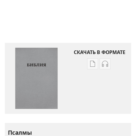
СКАЧАТЬ В ФОРМАТЕ
Варианты
Варианты
загрузки
загрузки
публикации
аудиозаписи
Библия.
Библия.
Перевод
Перевод
«Новый
«Новый
мир»
мир»
(издание
(издание
2021 года)
2021 года)
Псалмы