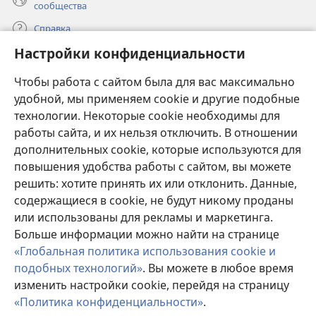
сообщества
Справка
Настройки конфиденциальности
Пожертвования
(открывается
Чтобы работа с сайтом была для вас максимально
в
новом
удобной, мы применяем cookie и другие подобные
ОНЛАЙН-БИБЛИОТЕКА Сторожевой башни
(открывается
окне)
технологии. Некоторые cookie необходимы для
в
работы сайта, и их нельзя отключить. В отношении
®
JW Hub
новом
(открывается
дополнительных cookie, которые используются для
окне)
в
®
повышения удобства работы с сайтом, вы можете
JW Library
новом
окне)
решить: хотите принять их или отклонить. Данные,
Watchtower Library
содержащиеся в cookie, не будут никому проданы
или использованы для рекламы и маркетинга.
Больше информации можно найти на странице
«Глобальная политика использования cookie и
подобных технологий»
. Вы можете в любое время
Copyright
© 2026 Watch Tower Bible and Tract Society of Pennsylvania.
изменить настройки cookie, перейдя на страницу
УСЛОВИЯ ИСПОЛЬЗОВАНИЯ
|
ПОЛИТИКА
КОНФИДЕНЦИАЛЬНОСТИ
|
НАСТРОЙКИ
«Политика конфиденциальности»
.
П
КОНФИДЕНЦИАЛЬНОСТИ