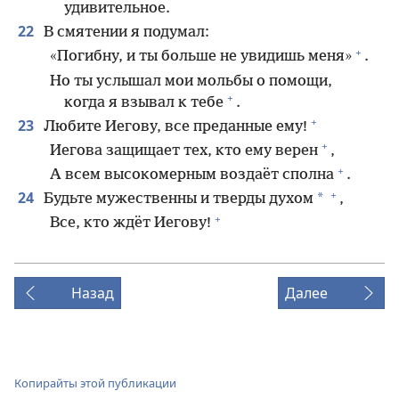
удивительное.
22
В смятении я подумал:
+
«Погибну, и ты больше не увидишь меня»
.
Но ты услышал мои мольбы о помощи,
+
когда я взывал к тебе
.
+
23
Любите Иегову, все преданные ему!
+
Иегова защищает тех, кто ему верен
,
+
А всем высокомерным воздаёт сполна
.
+
24
*
Будьте мужественны и тверды духом
,
+
Все, кто ждёт Иегову!
Назад
Далее
Копирайты этой публикации