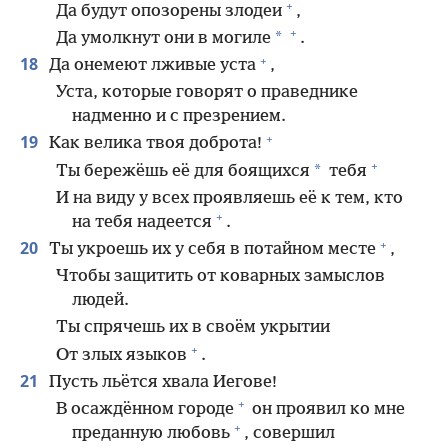
+
Да будут опозорены злодеи
,
+
*
Да умолкнут они в могиле
.
+
18
Да онемеют лживые уста
,
Уста, которые говорят о праведнике
надменно и с презрением.
+
19
Как велика твоя доброта!
+
*
Ты бережёшь её для боящихся
тебя
И на виду у всех проявляешь её к тем, кто
+
на тебя надеется
.
+
20
Ты укроешь их у себя в потайном месте
,
Чтобы защитить от коварных замыслов
людей.
Ты спрячешь их в своём укрытии
+
От злых языков
.
21
Пусть льётся хвала Иегове!
+
В осаждённом городе
он проявил ко мне
+
преданную любовь
, совершил