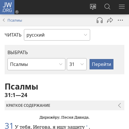
JW.ORG
Войти
(открывается
Изменить
Поиск
ПО
в
язык
по
М
Псалмы
новом
сайта
jw.org
окне)
ЧИТАТЬ
ВЫБРАТЬ
по
по
главам
книгам
Библии
Псалмы
31:1—24
КРАТКОЕ СОДЕРЖАНИЕ
Дирижёру. Песня Давида.
31
+
У тебя, Иегова, я ищу защиту
.