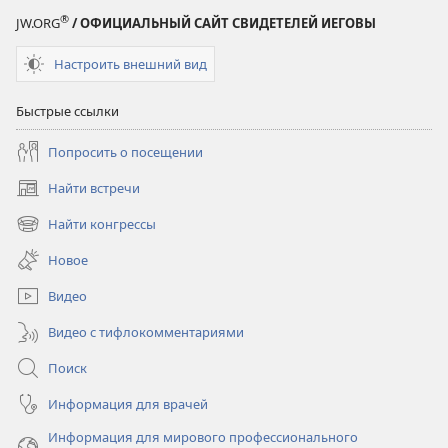
®
JW.ORG
/ ОФИЦИАЛЬНЫЙ САЙТ СВИДЕТЕЛЕЙ ИЕГОВЫ
Настроить внешний вид
Быстрые ссылки
Попросить о посещении
Найти встречи
(открывается
в
Найти конгрессы
(открывается
новом
в
окне)
Новое
новом
окне)
Видео
Видео с тифлокомментариями
Поиск
Информация для врачей
Информация для мирового профессионального