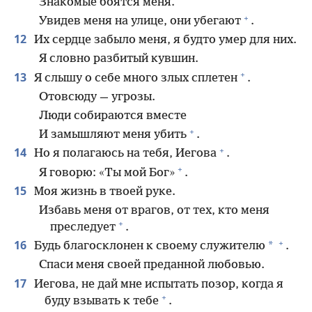
Знакомые боятся меня.
+
Увидев меня на улице, они убегают
.
12
Их сердце забыло меня, я будто умер для них.
Я словно разбитый кувшин.
+
13
Я слышу о себе много злых сплетен
.
Отовсюду — угрозы.
Люди собираются вместе
+
И замышляют меня убить
.
+
14
Но я полагаюсь на тебя, Иегова
.
+
Я говорю: «Ты мой Бог»
.
15
Моя жизнь в твоей руке.
Избавь меня от врагов, от тех, кто меня
+
преследует
.
+
16
*
Будь благосклонен к своему служителю
.
Спаси меня своей преданной любовью.
17
Иегова, не дай мне испытать позор, когда я
+
буду взывать к тебе
.