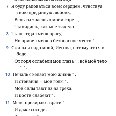
7
Я буду радоваться всем сердцем, чувствуя
твою преданную любовь,
+
Ведь ты знаешь о моём горе
,
Ты видишь, как мне тяжело.
8
Ты не отдал меня врагу,
*
Но привёл меня в безопасное место
.
9
Сжалься надо мной, Иегова, потому что я в
беде.
+
От горя ослабели мои глаза
, всё моё тело
+
*
.
+
10
Печаль съедает мою жизнь
,
+
И стенания — мои годы
.
Мои силы тают из-за греха,
+
И кости слабеют
.
+
11
Меня презирают враги
И даже соседи.