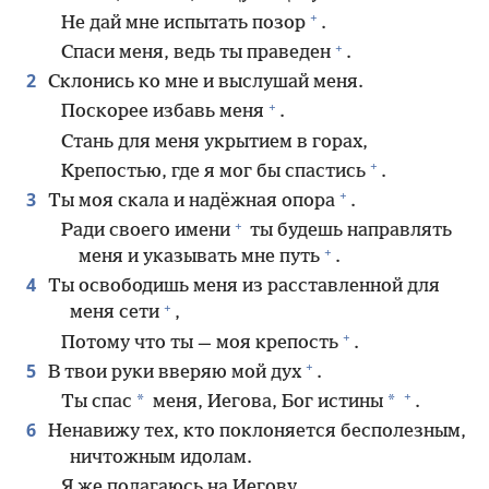
+
Не дай мне испытать позор
.
+
Спаси меня, ведь ты праведен
.
2
Склонись ко мне и выслушай меня.
+
Поскорее избавь меня
.
Стань для меня укрытием в горах,
+
Крепостью, где я мог бы спастись
.
+
3
Ты моя скала и надёжная опора
.
+
Ради своего имени
ты будешь направлять
+
меня и указывать мне путь
.
4
Ты освободишь меня из расставленной для
+
меня сети
,
+
Потому что ты — моя крепость
.
+
5
В твои руки вверяю мой дух
.
+
*
*
Ты спас
меня, Иегова, Бог истины
.
6
Ненавижу тех, кто поклоняется бесполезным,
ничтожным идолам.
Я же полагаюсь на Иегову.