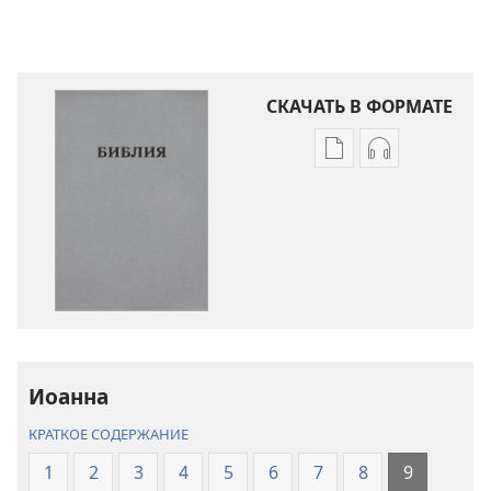
СКАЧАТЬ В ФОРМАТЕ
Варианты
Варианты
загрузки
загрузки
публикации
аудиозаписи
Библия.
Библия.
Перевод
Перевод
«Новый
«Новый
мир»
мир»
(издание
(издание
2021 года)
2021 года)
Иоанна
КРАТКОЕ СОДЕРЖАНИЕ
1
2
3
4
5
6
7
8
9