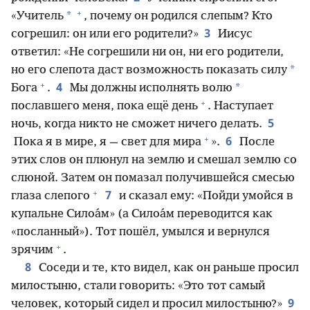
+
*
«Учитель
, почему он родился слепым? Кто
3
согрешил: он или его родители?»
Иисус
ответил: «Не согрешили ни он, ни его родители,
*
но его слепота даст возможность показать силу
+
4
*
Бога
.
Мы должны исполнять волю
+
пославшего меня, пока ещё день
. Наступает
5
ночь, когда никто не сможет ничего делать.
+
6
Пока я в мире, я — свет для мира
».
После
этих слов он плюнул на землю и смешал землю со
слюной. Затем он помазал получившейся смесью
+
7
глаза слепого
и сказал ему: «Пойди умойся в
купальне Силоа́м» (а Силоа́м переводится как
«посланный»). Тот пошёл, умылся и вернулся
+
зрячим
.
8
Соседи и те, кто видел, как он раньше просил
милостыню, стали говорить: «Это тот самый
9
человек, который сидел и просил милостыню?»