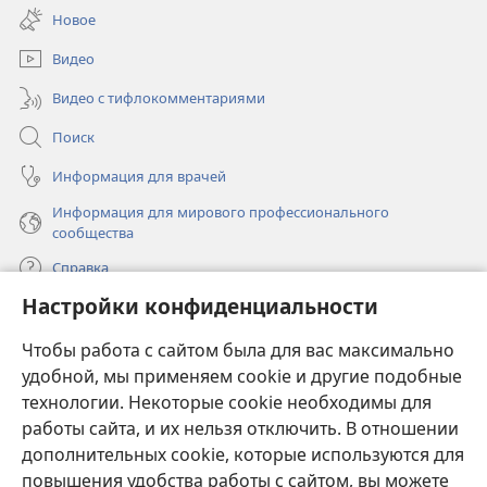
в
окне)
Новое
новом
окне)
Видео
Видео с тифлокомментариями
Поиск
Информация для врачей
Информация для мирового профессионального
сообщества
Справка
Настройки конфиденциальности
Пожертвования
(открывается
Чтобы работа с сайтом была для вас максимально
в
новом
удобной, мы применяем cookie и другие подобные
ОНЛАЙН-БИБЛИОТЕКА Сторожевой башни
(открывается
окне)
технологии. Некоторые cookie необходимы для
в
работы сайта, и их нельзя отключить. В отношении
®
JW Hub
новом
(открывается
дополнительных cookie, которые используются для
окне)
в
®
повышения удобства работы с сайтом, вы можете
JW Library
новом