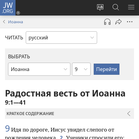
JW.ORG
Войти
(открывается
Изменить
Поиск
ПО
в
язык
по
М
Иоанна
новом
сайта
jw.org
окне)
ЧИТАТЬ
ВЫБРАТЬ
по
по
главам
книгам
Библии
Радостная весть от Иоанна
9:1—41
КРАТКОЕ СОДЕРЖАНИЕ
9
Идя по дороге, Иисус увидел слепого от
2
рождения человека.
Ученики спросили его: