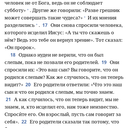
человек не от Бога, ведь он не соблюдает
+
субботу»
. Другие же говорили: «Разве грешник
+
может совершать такие чудеса?»
И их мнения
+
17
разделились
.
Они снова спросили человека,
которого исцелил Иисус: «А ты что скажешь о
нём? Ведь это тебе он вернул зрение». Тот сказал:
«Он пророк».
18
Однако иудеи не верили, что он был
19
слепым, пока не позвали его родителей.
Они
спросили их: «Это ваш сын? Вы говорите, что он
родился слепым? Как же случилось, что он теперь
20
видит?»
Его родители ответили: «Что это наш
сын и что он родился слепым, мы точно знаем.
21
А как случилось, что он теперь видит, мы не
знаем, и, кто исцелил его, нам тоже неизвестно.
Спроси́те его. Он взрослый, пусть сам говорит за
22
себя».
Его родители сказали так потому, что