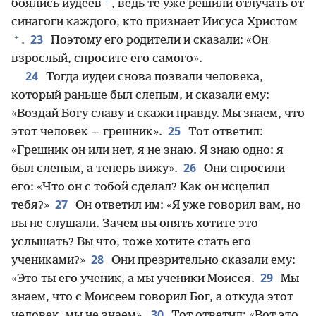
+
боялись иудеев
, ведь те уже решили отлучать от
синагоги каждого, кто признает Иисуса Христом
+
23
.
Поэтому его родители и сказали: «Он
взрослый, спросите его самого».
24
Тогда иудеи снова позвали человека,
который раньше был слепым, и сказали ему:
«Воздай Богу славу и скажи правду. Мы знаем, что
25
этот человек — грешник».
Тот ответил:
«Грешник он или нет, я не знаю. Я знаю одно: я
26
был слепым, а теперь вижу».
Они спросили
его: «Что он с тобой сделал? Как он исцелил
27
тебя?»
Он ответил им: «Я уже говорил вам, но
вы не слушали. Зачем вы опять хотите это
услышать? Вы что, тоже хотите стать его
28
учениками?»
Они презрительно сказали ему:
29
«Это ты его ученик, а мы ученики Моисея.
Мы
знаем, что с Моисеем говорил Бог, а откуда этот
30
человек, мы не знаем».
Тот ответил: «Вот это