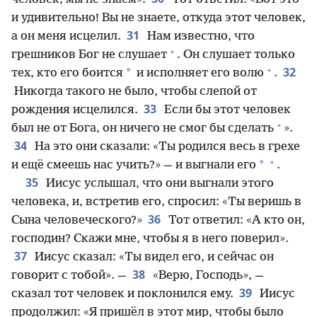
и удивительно! Вы не знаете, откуда этот человек,
31
а он меня исцелил.
Нам известно, что
+
грешников Бог не слушает
. Он слушает только
+
32
*
тех, кто его боится
и исполняет его волю
.
Никогда такого не было, чтобы слепой от
33
рождения исцелился.
Если бы этот человек
+
был не от Бога, он ничего не смог бы сделать
».
34
На это они сказали: «Ты родился весь в грехе
+
*
и ещё смеешь нас учить?» — и выгнали его
.
35
Иисус услышал, что они выгнали этого
человека, и, встретив его, спросил: «Ты веришь в
36
Сына человеческого?»
Тот ответил: «А кто он,
господин? Скажи мне, чтобы я в него поверил».
37
Иисус сказал: «Ты видел его, и сейчас он
38
говорит с тобой». —
«Верю, Господь», —
39
сказал тот человек и поклонился ему.
Иисус
продолжил: «Я пришёл в этот мир, чтобы было