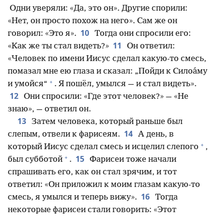
Одни уверяли: «Да, это он». Другие спорили:
«Нет, он просто похож на него». Сам же он
10
говорил: «Это я».
Тогда они спросили его:
11
«Как же ты стал видеть?»
Он ответил:
«Человек по имени Иисус сделал какую-то смесь,
помазал мне ею глаза и сказал: „Пойди к Силоа́му
+
и умойся“
. Я пошёл, умылся — и стал видеть».
12
Они спросили: «Где этот человек?» — «Не
знаю», — ответил он.
13
Затем человека, который раньше был
14
слепым, отвели к фарисеям.
А день, в
+
который Иисус сделал смесь и исцелил слепого
,
+
15
был субботой
.
Фарисеи тоже начали
спрашивать его, как он стал зрячим, и тот
ответил: «Он приложил к моим глазам какую-то
16
смесь, я умылся и теперь вижу».
Тогда
некоторые фарисеи стали говорить: «Этот