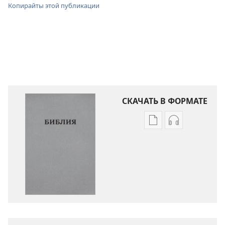
Копирайты этой публикации
СКАЧАТЬ В ФОРМАТЕ
Варианты
Варианты
загрузки
загрузки
публикации
аудиозаписи
Библия.
Библия.
Перевод
Перевод
«Новый
«Новый
мир»
мир»
(издание
(издание
2021 года)
2021 года)