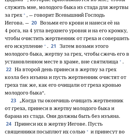
служить мне, молодого быка из стада для жертвы
+
за грех
, — говорит Всевышний Господь
20
Иегова. —
Возьми его крови и нанеси её на
4 рога, на 4 угла верхнего уровня и на его кромку,
чтобы очистить жертвенник от греха и совершить
+
21
его искупление
.
Затем возьми этого
молодого быка, жертву за грех, чтобы сжечь его в
+
установленном месте в храме, вне святилища
.
22
На второй день принеси в жертву за грех
козла без изъяна и пусть жертвенник очистят от
греха так же, как его очищали от греха кровью
молодого быка“.
23
„Когда ты окончишь очищать жертвенник
от греха, принеси в жертву молодого быка и
барана из стада. Они должны быть без изъяна.
24
Принеси их в жертву Иегове. Пусть
+
священники посыплют их солью
и принесут во