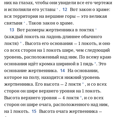
них на глазах, чтобы они увидели все его чертежи
+
12
и исполняли его уставы
.
Вот закон о храме:
вся территория на вершине горы — это великая
+
святыня
. Таков закон о храме.
+
13
Вот размеры жертвенника в локтях
(каждый локоть на ладонь длиннее обычного
*
локтя)
. Высота его основания — 1 локоть, и оно
со всех сторон на 1 локоть шире, чем следующий
уровень, расположенный над ним. По всему краю
*
основания идёт кромка шириной в 1 пядь
. Это
14
основание жертвенника.
На основании,
которое на полу, находится нижний уровень
*
жертвенника. Его высота — 2 локтя
, и со всех
сторон он шире верхнего уровня на 1 локоть.
*
Высота верхнего уровня — 4 локтя
, и со всех
сторон он шире очага, расположенного над ним,
15
на 1 локоть.
Высота очага жертвенника —