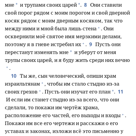
8
*
*
мне
и трупами своих царей
.
Они ставили
свой порог рядом с моим порогом и свой дверной
косяк рядом с моим дверным косяком, так что
+
между ними и мной была лишь стена
. Они
осквернили моё святое имя мерзкими делами,
+
9
поэтому я в гневе истребил их
.
Пусть они
*
перестанут изменять мне
и уберут от меня
трупы своих царей, и я буду жить среди них вечно
+
.
10
Ты же, сын человеческий, опиши храм
+
израильтянам
, чтобы им стало стыдно из-за
+
11
*
своих грехов
. Пусть они изучат его план
.
И если им станет стыдно из-за всего, что они
сделали, то покажи им чертёж храма,
+
расположение его частей, его выходы и входы
.
Покажи им все его чертежи и расскажи о его
уставах и законах, изложи всё это письменно у