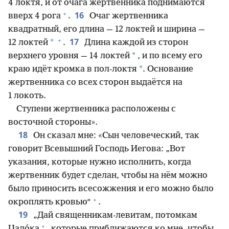
4 локтя, и от очага жертвенника поднимаются
+
16
вверх 4 рога
.
Очаг жертвенника
квадратный, его длина — 12 локтей и ширина —
+
17
*
12 локтей
.
Длина каждой из сторон
*
верхнего уровня — 14 локтей
, и по всему его
*
краю идёт кромка в пол-локтя
. Основание
жертвенника со всех сторон выдаётся на
1 локоть.
Ступени жертвенника расположены с
восточной стороны».
18
Он сказал мне: «Сын человеческий, так
говорит Всевышний Господь Иегова: „Вот
указания, которые нужно исполнить, когда
жертвенник будет сделан, чтобы на нём можно
было приносить всесожжения и его можно было
+
окроплять кровью“
.
19
„Дай священникам-левитам, потомкам
+
Цадо́ка
, которые приближаются ко мне, чтобы