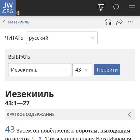
JW.ORG
Войти
(открывается
Изменить
Поиск
ПО
в
язык
по
М
Иезекииль
новом
сайта
jw.org
окне)
ЧИТАТЬ
ВЫБРАТЬ
по
по
главам
книгам
Библии
Иезекииль
43:1—27
КРАТКОЕ СОДЕРЖАНИЕ
43
Затем он повёл меня к воротам, выходящим
+
2
на восток
.
Там я увидел славу Бога Израиля,