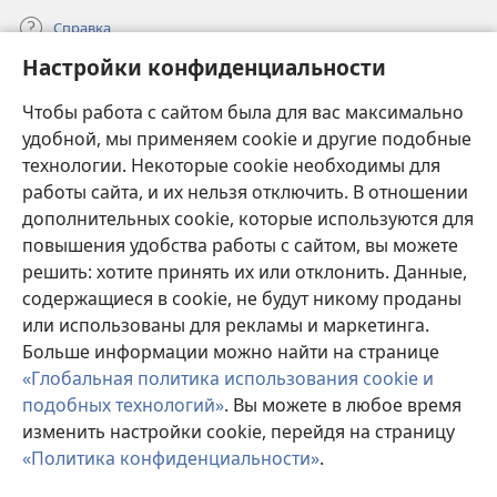
Справка
Настройки конфиденциальности
Пожертвования
(открывается
Чтобы работа с сайтом была для вас максимально
в
новом
удобной, мы применяем cookie и другие подобные
ОНЛАЙН-БИБЛИОТЕКА Сторожевой башни
(открывается
окне)
технологии. Некоторые cookie необходимы для
в
работы сайта, и их нельзя отключить. В отношении
®
JW Hub
новом
(открывается
дополнительных cookie, которые используются для
окне)
в
®
повышения удобства работы с сайтом, вы можете
JW Library
новом
окне)
решить: хотите принять их или отклонить. Данные,
Watchtower Library
содержащиеся в cookie, не будут никому проданы
или использованы для рекламы и маркетинга.
Больше информации можно найти на странице
«Глобальная политика использования cookie и
подобных технологий»
. Вы можете в любое время
Copyright
© 2026 Watch Tower Bible and Tract Society of Pennsylvania.
изменить настройки cookie, перейдя на страницу
УСЛОВИЯ ИСПОЛЬЗОВАНИЯ
|
ПОЛИТИКА
КОНФИДЕНЦИАЛЬНОСТИ
|
НАСТРОЙКИ
«Политика конфиденциальности»
.
П
КОНФИДЕНЦИАЛЬНОСТИ