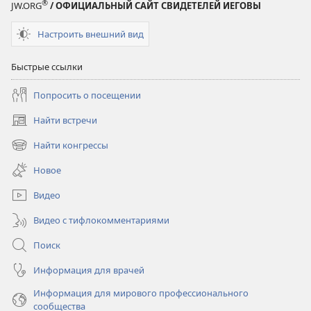
®
JW.ORG
/ ОФИЦИАЛЬНЫЙ САЙТ СВИДЕТЕЛЕЙ ИЕГОВЫ
Настроить внешний вид
Быстрые ссылки
Попросить о посещении
Найти встречи
(открывается
в
Найти конгрессы
(открывается
новом
в
окне)
Новое
новом
окне)
Видео
Видео с тифлокомментариями
Поиск
Информация для врачей
Информация для мирового профессионального
сообщества