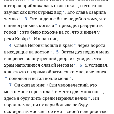
+
которая приближалась с востока
, и его голос
+
звучал как шум бурных вод
. Его слава озарила
+
3
землю
.
Это видение было подобно тому, что
*
я видел раньше, когда я
приходил разрушить
*
город
; это было похоже на то, что я видел у
+
реки Кева́р
. И я пал ниц.
4
*
Слава Иеговы вошла в храм
через ворота,
+
5
выходящие на восток
.
Затем дух поднял меня
и перенёс во внутренний двор, и я увидел, что
+
6
храм наполнился славой Иеговы
.
Я услышал,
как кто-то из храма обратился ко мне, и человек
+
*
подошёл и встал возле меня
.
7
Он сказал мне: «Сын человеческий, это
+
+
место моего престола
и место для моих ног
,
+
здесь я буду жить среди Израиля вечно
. Ни
израильтяне, ни их цари больше не будут
+
осквернять моё святое имя
своей неверностью