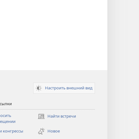
Настроить внешний вид
ссылки
осить
Найти встречи
(открывается
сещении
в
новом
и конгрессы
Новое
тся
окне)