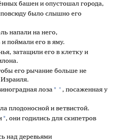
ённых башен и опустошал города,
 повсюду было слышно его
ль напали на него,
 и поймали его в яму.
ья, затащили его в клетку и
илона.
чтобы его рычание больше не
 Израиля.
+
*
виноградная лоза
, посаженная у
ла плодоносной и ветвистой.
*
и
, они годились для скипетров
сь над деревьями