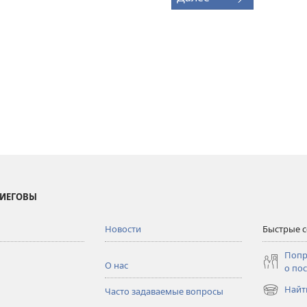
 ИЕГОВЫ
Новости
Быстрые 
Попр
О нас
о по
Найт
Часто задаваемые вопросы
(открывае