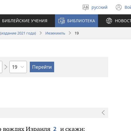
русский
Во
Выберите
(о
язык
в
БИБЛЕЙСКИЕ УЧЕНИЯ
БИБЛИОТЕКА
НОВОС
н
ок
издание 2021 года)
Иезекииль
19
по
главам
2
о вождях Израиля
и скажи: