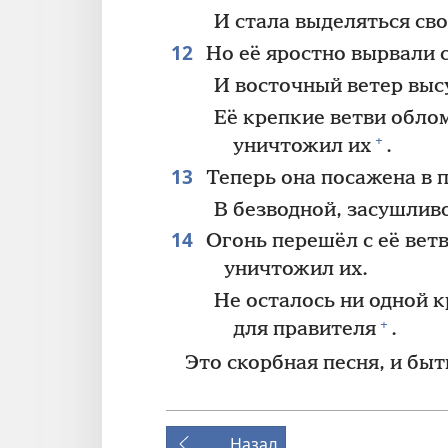
И стала выделяться сво
12
Но её яростно вырвали 
И восточный ветер выс
Её крепкие ветви облом
+
уничтожил их
.
13
Теперь она посажена в 
В безводной, засушлив
14
Огонь перешёл с её вет
уничтожил их.
Не осталось ни одной к
+
для правителя
.
Это скорбная песня, и быт
Назад