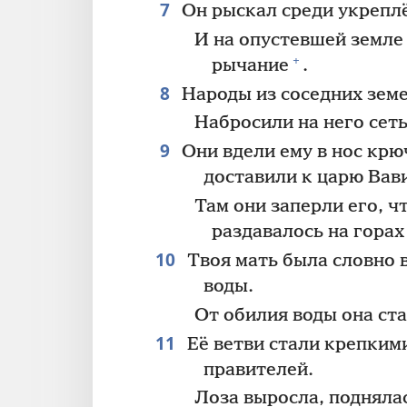
7
Он рыскал среди укрепл
И на опустевшей земле
+
рычание
.
8
Народы из соседних земе
Набросили на него сеть
9
Они вдели ему в нос крюч
доставили к царю Вав
Там они заперли его, 
раздавалось на горах
10
Твоя мать была словно 
воды.
От обилия воды она ста
11
Её ветви стали крепким
правителей.
Лоза выросла, подняла