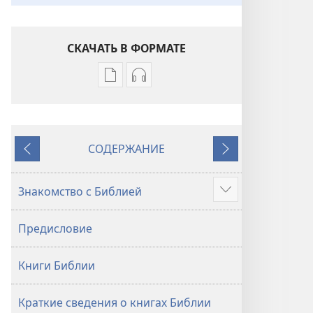
СКАЧАТЬ В ФОРМАТЕ
Варианты
Варианты
загрузки
загрузки
публикации
аудиозаписи
Библия.
Библия.
СОДЕРЖАНИЕ
Перевод
Перевод
Назад
Далее
«Новый
«Новый
мир»
мир»
Знакомство с Библией
Подробнее
(издание
(издание
2021 года)
2021 года)
Предисловие
Книги Библии
Краткие сведения о книгах Библии