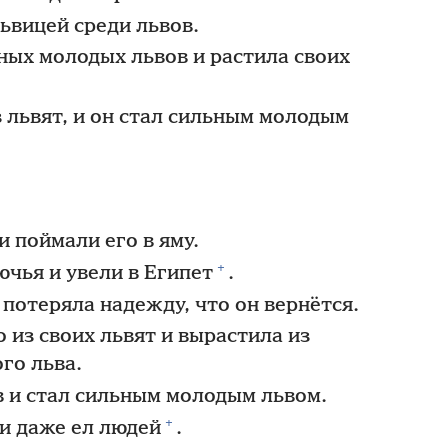
ьвицей среди львов.
ных молодых львов и растила своих
 львят, и он стал сильным молодым
 поймали его в яму.
+
ючья и увели в Египет
.
потеряла надежду, что он вернётся.
о из своих львят и вырастила из
го льва.
 и стал сильным молодым львом.
+
 и даже ел людей
.