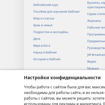
Буклеты, ка
Библейский курс
приглашен
Пособия для изучения Библии
Серии стате
Мир и счастье
Журналы
Брак и семья
Рабочие те
Подростки и молодёжь
Программы
Дети
Предметные
Вера в Бога
Руководств
Наука и Библия
JW Broadcas
История и Библия
Видео
Музыка
Аудиопоста
Настройки конфиденциальности
Художестве
Библии
Чтобы работа с сайтом была для вас макси
необходимы для работы сайта, и их нельзя
работы с сайтом, вы можете решить: хотите
использованы для рекламы и маркетинга.