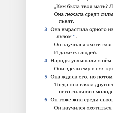
„Кем была твоя мать? Л
Она лежала среди силь
львят.
3
Она вырастила одного из
+
львом
.
Он научился охотиться
И даже ел людей.
4
Народы услышали о нём и
Они вдели ему в нос кр
5
Она ждала его, но потом 
Тогда она взяла другог
него сильного молодо
6
Он тоже жил среди львов
Он научился охотиться