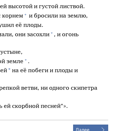
ей высотой и густой листвой.
+
с корнем
и бросили на землю,
ушил её плоды.
+
али, они засохли
, и огонь
пустыне,
+
ой земле
.
*
вей
на её побеги и плоды и
репкой ветви, ни одного скипетра
ь ей скорбной песней“».
Далее