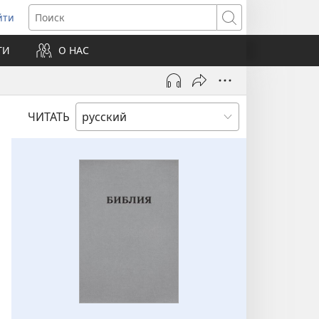
йти
ткрывается
Поиск
ТИ
О НАС
овом
не)
ЧИТАТЬ