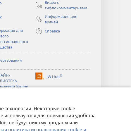
Видео с
о
тифлокомментариями
Информация для
к
врачей
рмация для
Справка
вого
ессионального
щества
ертвования
тся
АЙН-
®
JW Hub
(открывается
ЛИОТЕКА
тся
в
рожевой башни
новом
®
окне)
ibrary
Watchtower Library
е технологии. Некоторые cookie
ые используются для повышения удобства
kie, не будут никому проданы или
ная политика использования cookie и