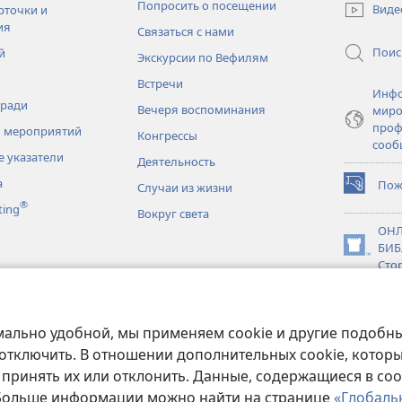
в
Попросить о посещении
Виде
рточки и
новом
ия
Связаться с нами
окне)
Поис
й
Экскурсии по Вефилям
Встречи
Инфо
тради
Вечеря воспоминания
миро
проф
 мероприятий
Конгрессы
сооб
 указатели
Деятельность
а
Пож
Случаи из жизни
(открывае
®
ting
в
Вокруг света
новом
ОНЛ
окне)
БИБ
(открывае
Сто
в
новки
новом
JW L
окне)
нное чтение
мально удобной, мы применяем cookie и другие подобны
 отключить. В отношении дополнительных cookie, котор
 принять их или отклонить. Данные, содержащиеся в coo
 Больше информации можно найти на странице
«Глобаль