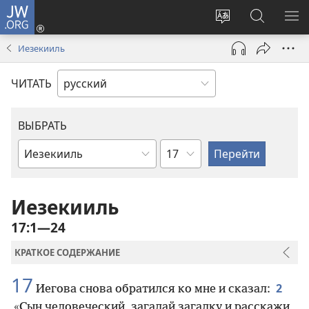
JW.ORG
Войти
(открывается
Изменить
Поиск
ПО
в
язык
по
М
Иезекииль
новом
сайта
jw.org
окне)
ЧИТАТЬ
ВЫБРАТЬ
по
по
главам
книгам
Библии
Иезекииль
17:1—24
КРАТКОЕ СОДЕРЖАНИЕ
17
2
Иегова снова обратился ко мне и сказал:
«Сын человеческий, загадай загадку и расскажи