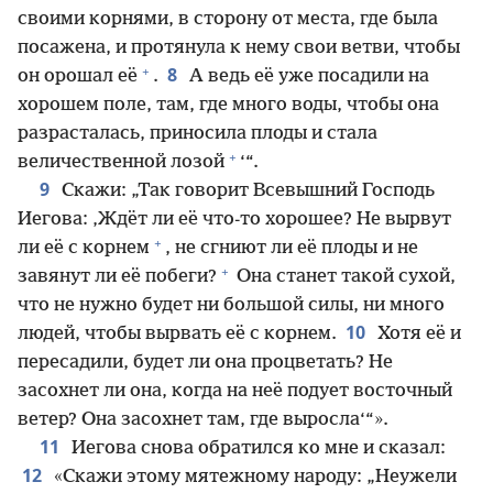
своими корнями, в сторону от места, где была
посажена, и протянула к нему свои ветви, чтобы
+
8
он орошал её
.
А ведь её уже посадили на
хорошем поле, там, где много воды, чтобы она
разрасталась, приносила плоды и стала
+
величественной лозой
‘“.
9
Скажи: „Так говорит Всевышний Господь
Иегова: ‚Ждёт ли её что-то хорошее? Не вырвут
+
ли её с корнем
, не сгниют ли её плоды и не
+
завянут ли её побеги?
Она станет такой сухой,
что не нужно будет ни большой силы, ни много
10
людей, чтобы вырвать её с корнем.
Хотя её и
пересадили, будет ли она процветать? Не
засохнет ли она, когда на неё подует восточный
ветер? Она засохнет там, где выросла‘“».
11
Иегова снова обратился ко мне и сказал:
12
«Скажи этому мятежному народу: „Неужели