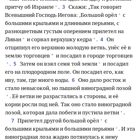
+
3
притчу об Израиле
.
Скажи: „Так говорит
+
Всевышний Господь Иегова: ‚Большой орёл
с
большими крыльями и длинными перьями, с
разноцветным густым оперением прилетел на
+
+
4
Ливан
и сорвал верхушку кедра
.
Он
отщипнул его верхнюю молодую ветвь, унёс её в
*
землю торговцев
и посадил в городе торговцев
+
+
5
.
Затем он взял семя той земли
и посадил
его на плодородном поле. Он посадил его, как
6
иву, там, где много воды.
Оно дало росток и
стало невысокой, но пышной виноградной лозой
+
. Её ветви не разрастались в стороны, и её
корни росли под ней. Так оно стало виноградной
+
лозой, которая дала побеги и пустила ветви
.
+
7
Прилетел другой большой орёл
с
+
большими крыльями и большими перьями
. И эта
виноградная лоза жадно потянулась к нему