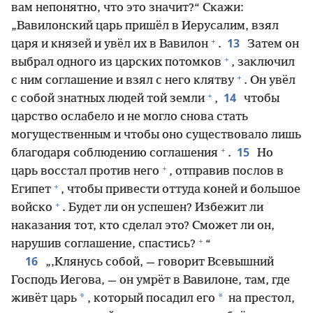
вам непонятно, что это значит?“ Скажи:
„Вавилонский царь пришёл в Иерусалим, взял
+
13
царя и князей и увёл их в Вавилон
.
Затем он
+
выбрал одного из царских потомков
, заключил
+
с ним соглашение и взял с него клятву
. Он увёл
+
14
с собой знатных людей той земли
,
чтобы
царство ослабело и не могло снова стать
могущественным и чтобы оно существовало лишь
+
15
благодаря соблюдению соглашения
.
Но
+
царь восстал против него
, отправив послов в
+
Египет
, чтобы привести оттуда коней и большое
+
войско
. Будет ли он успешен? Избежит ли
наказания тот, кто сделал это? Сможет ли он,
+
нарушив соглашение, спастись?
“
16
„‚Клянусь собой, — говорит Всевышний
Господь Иегова, — он умрёт в Вавилоне, там, где
*
*
живёт царь
, который посадил его
на престол,