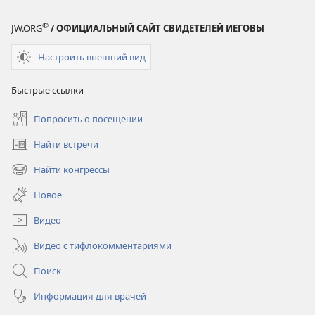
®
JW.ORG
/ ОФИЦИАЛЬНЫЙ САЙТ СВИДЕТЕЛЕЙ ИЕГОВЫ
Настроить внешний вид
Быстрые ссылки
Попросить о посещении
Найти встречи
(открывается
в
Найти конгрессы
(открывается
новом
в
окне)
Новое
новом
окне)
Видео
Видео с тифлокомментариями
Поиск
Информация для врачей