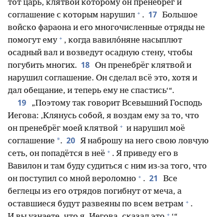
тот царь, клятвой которому он пренебрёг и
+
17
соглашение с которым нарушил
.
Большое
войско фараона и его многочисленные отряды не
+
помогут ему
, когда вавило́няне насыплют
осадный вал и возведут осадную стену, чтобы
18
погубить многих.
Он пренебрёг клятвой и
нарушил соглашение. Он сделал всё это, хотя и
дал обещание, и теперь ему не спастись‘“.
19
„Поэтому так говорит Всевышний Господь
Иегова: ‚Клянусь собой, я воздам ему за то, что
+
он пренебрёг моей клятвой
и нарушил моё
20
*
соглашение
.
Я наброшу на него свою ловчую
+
сеть, он попадётся в неё
. Я приведу его в
Вавилон и там буду судиться с ним из-за того, что
+
21
он поступил со мной вероломно
.
Все
беглецы из его отрядов погибнут от меча, а
+
оставшиеся будут развеяны по всем ветрам
.
+
И вы узнаете, что я, Иегова, сказал это
‘“.