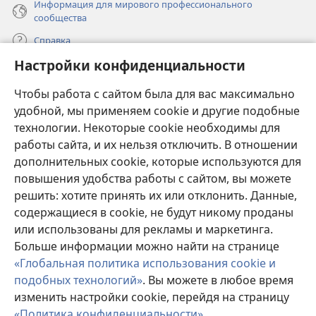
Информация для мирового профессионального
сообщества
Справка
Настройки конфиденциальности
Пожертвования
(открывается
Чтобы работа с сайтом была для вас максимально
в
новом
удобной, мы применяем cookie и другие подобные
ОНЛАЙН-БИБЛИОТЕКА Сторожевой башни
(открывается
окне)
технологии. Некоторые cookie необходимы для
в
работы сайта, и их нельзя отключить. В отношении
®
JW Hub
новом
(открывается
дополнительных cookie, которые используются для
окне)
в
®
повышения удобства работы с сайтом, вы можете
JW Library
новом
окне)
решить: хотите принять их или отклонить. Данные,
Watchtower Library
содержащиеся в cookie, не будут никому проданы
или использованы для рекламы и маркетинга.
Больше информации можно найти на странице
«Глобальная политика использования cookie и
подобных технологий»
. Вы можете в любое время
Copyright
© 2026 Watch Tower Bible and Tract Society of Pennsylvania.
изменить настройки cookie, перейдя на страницу
УСЛОВИЯ ИСПОЛЬЗОВАНИЯ
|
ПОЛИТИКА
КОНФИДЕНЦИАЛЬНОСТИ
|
НАСТРОЙКИ
«Политика конфиденциальности»
.