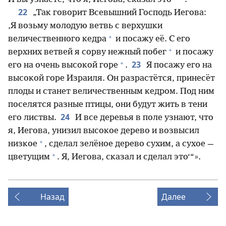
22
„Так говорит Всевышний Господь Иегова:
‚Я возьму молодую ветвь с верхушки
+
величественного кедра
и посажу её. С его
+
верхних ветвей я сорву нежный побег
и посажу
+
23
его на очень высокой горе
.
Я посажу его на
высокой горе Израиля. Он разрастётся, принесёт
плоды и станет величественным кедром. Под ним
поселятся разные птицы, они будут жить в тени
24
его листвы.
И все деревья в поле узнают, что
я, Иегова, унизил высокое дерево и возвысил
+
низкое
, сделал зелёное дерево сухим, а сухое —
+
цветущим
. Я, Иегова, сказал и сделал это‘“».
Назад
Далее