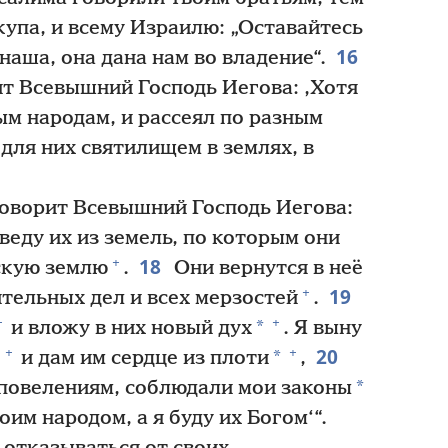
ыкупа, и всему Израилю: „Оставайтесь
16
наша, она дана нам во владение“.
ит Всевышний Господь Иегова: ‚Хотя
ным народам, и рассеял по разным
 для них святилищем в землях, в
говорит Всевышний Господь Иегова:
иведу их из земель, по которым они
18
+
скую землю
.
Они вернутся в неё
19
+
ительных дел и всех мерзостей
.
+
+
*
и вложу в них новый дух
. Я выну
20
+
+
*
е
и дам им сердце из плоти
,
*
повелениям, соблюдали мои законы
оим народом, а я буду их Богом‘“.