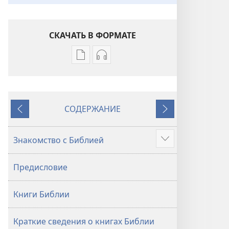
СКАЧАТЬ В ФОРМАТЕ
Варианты
Варианты
загрузки
загрузки
публикации
аудиозаписи
Библия.
Библия.
СОДЕРЖАНИЕ
Перевод
Перевод
Назад
Далее
«Новый
«Новый
мир»
мир»
Знакомство с Библией
Подробнее
(издание
(издание
2021 года)
2021 года)
Предисловие
Книги Библии
Краткие сведения о книгах Библии