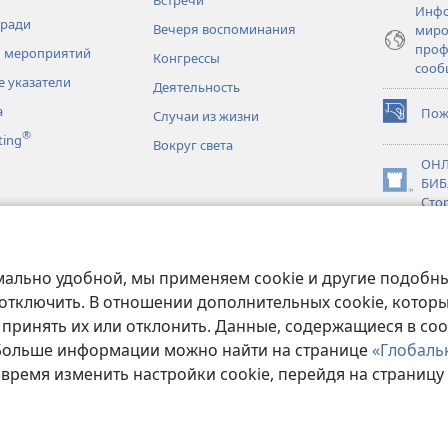
Инфо
тради
Вечеря воспоминания
миро
проф
 мероприятий
Конгрессы
сооб
 указатели
Деятельность
а
Пож
Случаи из жизни
(открывае
®
ting
в
Вокруг света
новом
ОНЛ
окне)
БИБ
(открывае
Сто
в
новки
новом
JW L
окне)
нное чтение
мально удобной, мы применяем cookie и другие подобны
 отключить. В отношении дополнительных cookie, котор
 принять их или отклонить. Данные, содержащиеся в coo
 Больше информации можно найти на странице
«Глобаль
Copyright
© 2026 Watch Tower Bible and Tract Society of Pennsylvania.
 время изменить настройки cookie, перейдя на страницу
ЗОВАНИЯ
|
ПОЛИТИКА КОНФИДЕНЦИАЛЬНОСТИ
|
НАСТРОЙКИ КОН