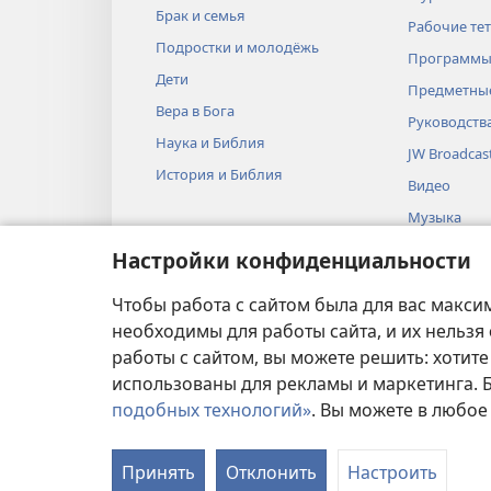
Брак и семья
Рабочие те
Подростки и молодёжь
Программы
Дети
Предметные
Вера в Бога
Руководств
Наука и Библия
JW Broadcas
История и Библия
Видео
Музыка
Аудиопоста
Настройки конфиденциальности
Художестве
Библии
Чтобы работа с сайтом была для вас макси
необходимы для работы сайта, и их нельзя
работы с сайтом, вы можете решить: хотите
использованы для рекламы и маркетинга.
подобных технологий»
. Вы можете в любое
УСЛОВИЯ ИСПОЛЬ
Принять
Отклонить
Настроить