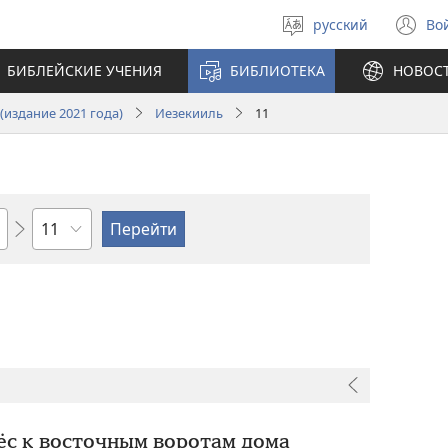
русский
Во
Выберите
(о
язык
в
БИБЛЕЙСКИЕ УЧЕНИЯ
БИБЛИОТЕКА
НОВОС
н
ок
издание 2021 года)
Иезекииль
11
по
главам
ёс к восточным воротам дома