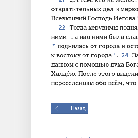
„‚А тем, кто не желае
отвратительных дел и мерзос
Всевышний Господь Иегова“
22
Тогда херувимы поднял
+
ними
, а над ними была сла
+
поднялась от города и ос
24
+
к востоку от города
.
За
данном с помощью духа Бога
Халде́ю. После этого виден
переселенцам обо всём, что
Назад