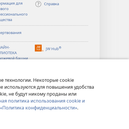
рмация для
Справка
вого
ессионального
щества
ертвования
тся
АЙН-
®
JW Hub
(открывается
ЛИОТЕКА
тся
в
рожевой башни
новом
®
окне)
ibrary
Watchtower Library
е технологии. Некоторые cookie
ые используются для повышения удобства
kie, не будут никому проданы или
ная политика использования cookie и
«Политика конфиденциальности»
.
ФИДЕНЦИАЛЬНОСТИ