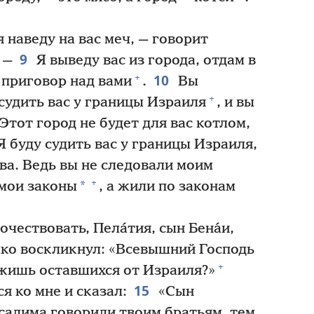
 я наведу на вас меч, — говорит
9
 —
Я выведу вас из города, отдам в
10
+
 приговор над вами
.
Вы
+
 судить вас у границы Израиля
, и вы
Этот город не будет для вас котлом,
 Я буду судить вас у границы Израиля,
ова. Ведь вы не следовали моим
+
*
 мои законы
, а жили по законам
чествовать, Пела́тия, сын Бена́и,
омко воскликнул: «Всевышний Господь
+
жишь оставшихся от Израиля?»
15
я ко мне и сказал:
«Сын
салима говорили твоим братьям, тем