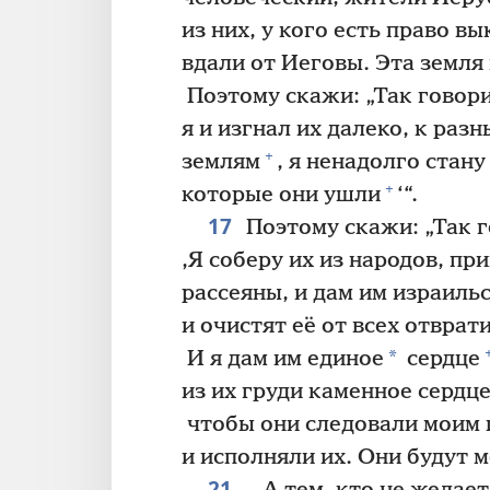
из них, у кого есть право в
вдали от Иеговы. Эта земля 
Поэтому скажи: „Так говор
я и изгнал их далеко, к раз
+
землям
, я ненадолго стану
+
которые они ушли
‘“.
17
Поэтому скажи: „Так 
‚Я соберу их из народов, пр
рассеяны, и дам им израиль
и очистят её от всех отврат
*
И я дам им единое
сердце
из их груди каменное сердц
чтобы они следовали моим 
и исполняли их. Они будут м
21