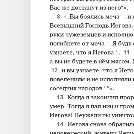
Вас же достанут из него“».
8
+
«„Вы боялись меча
, и
Всевышний Господь Иегова.
руки чужеземцев и исполню
+
погибнете от меча
. Я буду
11
+
узнаете, что я Иегова
.
а вы не будете в нём мясом.
12
и вы узнаете, что я Иег
повелениям и не исполняли
+
соседних народов
“».
13
Когда я закончил проро
умер. Тогда я пал ниц и гр
Иегова! Неужели ты уничто
14
Иегова снова обратилс
человеческий, жители Иеру