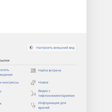
Настроить внешний вид
ссылки
осить
Найти встречи
(открывается
сещении
в
новом
и конгрессы
Новое
тся
окне)
Видео с
о
тифлокомментариями
Информация для
к
врачей