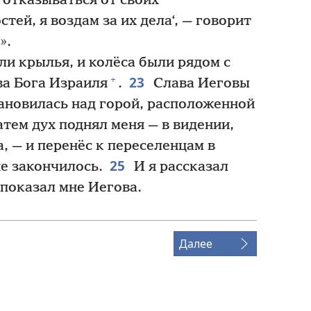
т отказываться от своих
тей, я воздам за их дела‘, — говорит
».
и крылья, и колёса были рядом с
23
+
ва Бога Израиля
.
Слава Иеговы
тановилась над горой, расположенной
тем дух поднял меня — в видении,
, — и перенёс к переселенцам в
25
ие закончилось.
И я рассказал
 показал мне Иегова.
Далее