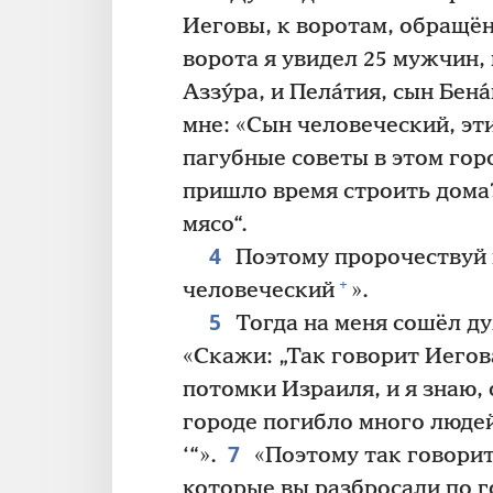
Иеговы, к воротам, обращё
ворота я увидел 25 мужчин, 
Аззу́ра, и Пела́тия, сын Бена
мне: «Сын человеческий, э
пагубные советы в этом гор
пришло время строить дома
мясо“.
4
Поэтому пророчествуй 
+
человеческий
».
5
Тогда на меня сошёл д
«Скажи: „Так говорит Иегов
потомки Израиля, и я знаю, 
городе погибло много людей
7
‘“».
«Поэтому так говорит
которые вы разбросали по го