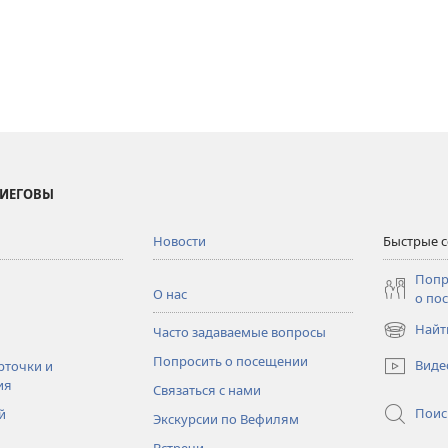
 ИЕГОВЫ
Новости
Быстрые 
Попр
О нас
о по
Найт
Часто задаваемые вопросы
(открывае
в
Попросить о посещении
Виде
рточки и
новом
ия
Связаться с нами
окне)
Поис
й
Экскурсии по Вефилям
Встречи