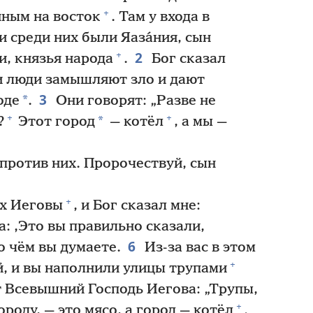
+
нным на восток
. Там у входа в
и среди них были Яаза́ния, сын
2
+
́и, князья народа
.
Бог сказал
ти люди замышляют зло и дают
3
*
оде
.
Они говорят: „Разве не
+
+
*
?
Этот город
— котёл
, а мы —
против них. Пророчествуй, сын
+
ух Иеговы
, и Бог сказал мне:
а: ‚Это вы правильно сказали,
6
о чём вы думаете.
Из-за вас в этом
+
, и вы наполнили улицы трупами
 Всевышний Господь Иегова: „Трупы,
+
роду, — это мясо, а город — котёл
.