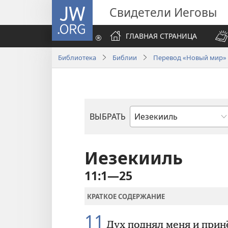
JW.ORG
Свидетели Иеговы
ГЛАВНАЯ СТРАНИЦА
Библиотека
Библии
Перевод «Новый мир» (
ВЫБРАТЬ
по
книгам
Библии
Иезекииль
11:1—25
КРАТКОЕ СОДЕРЖАНИЕ
11
Дух поднял меня и прин