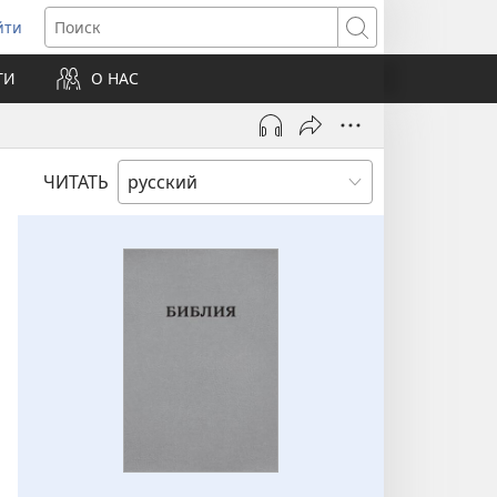
йти
ткрывается
Поиск
ТИ
О НАС
овом
не)
ЧИТАТЬ