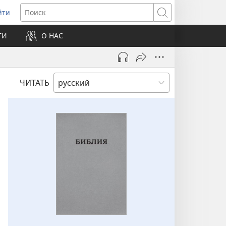
йти
ткрывается
Поиск
ТИ
О НАС
овом
не)
ЧИТАТЬ