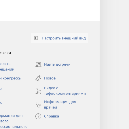
Настроить внешний вид
ссылки
осить
Найти встречи
(открывается
сещении
в
новом
и конгрессы
Новое
тся
окне)
Видео с
о
тифлокомментариями
Информация для
к
врачей
рмация для
Справка
вого
ессионального