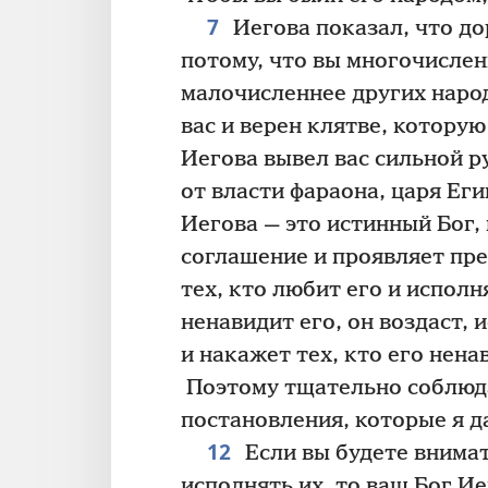
7
Иегова показал, что до
потому, что вы многочислен
малочисленнее других наро
вас и верен клятве, котору
Иегова вывел вас сильной ру
от власти фараона, царя Еги
Иегова — это истинный Бог,
соглашение и проявляет пр
тех, кто любит его и исполн
ненавидит его, он воздаст, 
и накажет тех, кто его нена
Поэтому тщательно соблюда
постановления, которые я д
12
Если вы будете внимат
исполнять их, то ваш Бог И