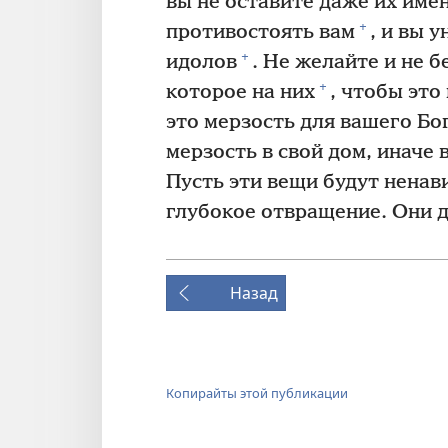
вы не оставите даже их име
+
противостоять вам
, и вы 
+
идолов
. Не желайте и не б
+
которое на них
, чтобы это
это мерзость для вашего Бо
мерзость в свой дом, иначе 
Пусть эти вещи будут ненав
глубокое отвращение. Они 
Назад
Копирайты этой публикации