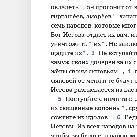
+
овладеть
, он прогонит от
+
гиргаше́ев, аморе́ев
, ханан
семь народов, которые мног
Бог Иегова отдаст их вам, и
+
*
уничтожить
их
. Не закл
3
+
щадите их
.
Не вступайте
замуж своих дочерей за их с
4
+
жёны своим сыновьям
,
п
сыновей от меня и те будут
Иегова разгневается на вас
5
Поступи́те с ними так:
+
их священные колонны
, с
6
+
сожгите их идолов
.
Ведь
Иеговы. Из всех народов на
чтобы вы были его народом,