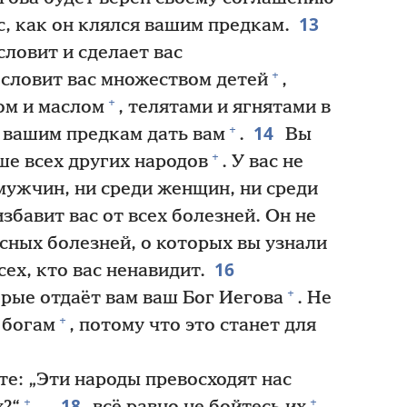
13
с, как он клялся вашим предкам.
словит и сделает вас
+
словит вас множеством детей
,
+
ом и маслом
, телятами и ягнятами в
14
+
 вашим предкам дать вам
.
Вы
+
ше всех других народов
. У вас не
мужчин, ни среди женщин, ни среди
збавит вас от всех болезней. Он не
асных болезней, о которых вы узнали
16
сех, кто вас ненавидит.
+
рые отдаёт вам ваш Бог Иегова
. Не
+
 богам
, потому что это станет для
е: „Эти народы превосходят нас
18
+
+