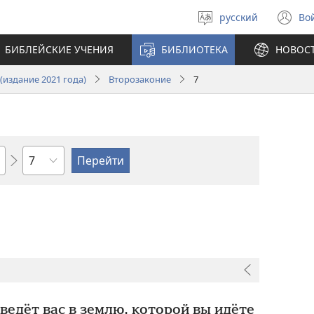
русский
Во
Выберите
(о
язык
в
БИБЛЕЙСКИЕ УЧЕНИЯ
БИБЛИОТЕКА
НОВОС
н
ок
издание 2021 года)
Второзаконие
7
по
главам
ведёт вас в землю, которой вы идёте