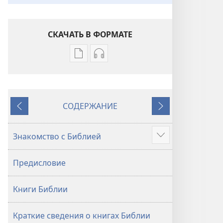
СКАЧАТЬ В ФОРМАТЕ
Варианты
Варианты
загрузки
загрузки
публикации
аудиозаписи
Библия.
Библия.
СОДЕРЖАНИЕ
Перевод
Перевод
Назад
Далее
«Новый
«Новый
мир»
мир»
Знакомство с Библией
Подробнее
(издание
(издание
2021 года)
2021 года)
Предисловие
Книги Библии
Краткие сведения о книгах Библии