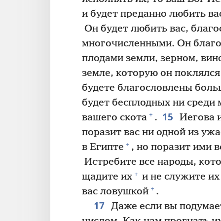
и будет преданно любить ва
Он будет любить вас, благо
многочисленными. Он благо
плодами земли, зерном, вин
земле, которую он поклялся
будете благословлены боль
будет бесплодных ни среди 
15
+
вашего скота
.
Иегова и
поразит вас ни одной из уж
+
в Египте
, но поразит ими в
Истребите все народы, кото
+
щадите их
и не служите их
+
вас ловушкой
.
17
Даже если вы подумает