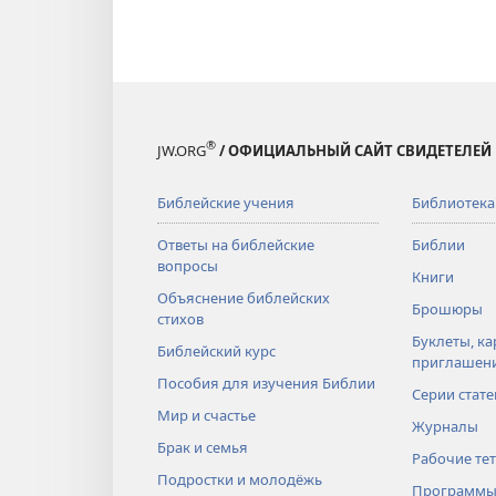
®
JW.ORG
/ ОФИЦИАЛЬНЫЙ САЙТ СВИДЕТЕЛЕЙ
Библейские учения
Библиотека
Ответы на библейские
Библии
вопросы
Книги
Объяснение библейских
Брошюры
стихов
Буклеты, ка
Библейский курс
приглашен
Пособия для изучения Библии
Серии стате
Мир и счастье
Журналы
Брак и семья
Рабочие те
Подростки и молодёжь
Программы