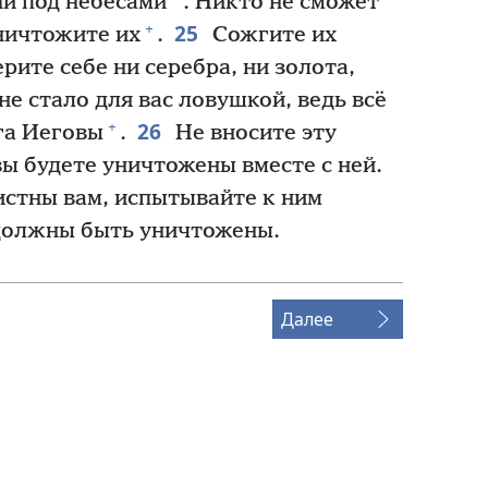
ни под небесами
. Никто не сможет
25
+
уничтожите их
.
Сожгите их
ерите себе ни серебра, ни золота,
 не стало для вас ловушкой, ведь всё
26
+
га Иеговы
.
Не вносите эту
вы будете уничтожены вместе с ней.
истны вам, испытывайте к ним
должны быть уничтожены.
Далее