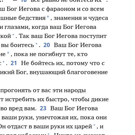
х?“
—
всё равно не бойтесь их
.
аш Бог Иегова с фараоном и со всем
*
ашные бедствия
, знамения и чудеса
и глазами, когда ваш Бог Иегова
+
укой
. Так ваш Бог Иегова поступит
20
+
 вы боитесь
.
Ваш Бог Иегова
*
ие
, пока не погибнут те, кто
21
+
с
.
Не бойтесь их, потому что с
икий Бог, внушающий благоговение
прогонять от вас эти народы
ит истребить их быстро, чтобы дикие
23
во вред вам.
Ваш Бог Иегова
 ваши руки, уничтожая их, пока они
+
н отдаст в ваши руки их царей
, и
+