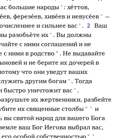
+
 вас большие народы
: хе́ттов,
+
е́ев, ферезе́ев, хиве́ев и иевусе́ев
—
2
+
очисленнее и сильнее вас
.
Ваш
+
 вы разобьёте их
. Вы должны
ючайте с ними соглашений и не
*
 с ними в родство
. Не выдавайте
ыновей и не берите их дочерей в
отому что они уведут ваших
+
 служить другим богам
. Тогда
+
 и быстро уничтожит вас
.
 разрушьте их жертвенники, разбейте
+
*
рубите их священные столбы
и
 вы святой народ для вашего Бога
 земле ваш Бог Иегова выбрал вас,
+
*
 его особой собственностью
.