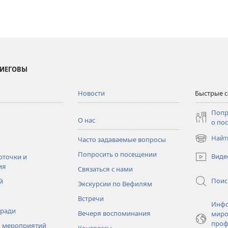
 ИЕГОВЫ
Новости
Быстрые 
Попр
О нас
о по
Найт
Часто задаваемые вопросы
(открывае
в
Попросить о посещении
Виде
рточки и
новом
ия
Связаться с нами
окне)
Поис
й
Экскурсии по Вефилям
Встречи
Инфо
тради
Вечеря воспоминания
миро
проф
 мероприятий
Конгрессы