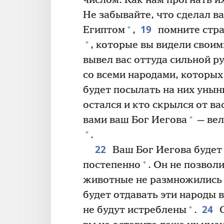
числом. Как нам прогнать и
Не забывайте, что сделал в
19
+
Египтом
,
помните стр
+
, которые вы видели своим
вывел вас оттуда сильной р
со всеми народами, которых
будет посылать на них унын
остался и кто скрылся от ва
+
вами ваш Бог Иегова
— вел
+
.
22
Ваш Бог Иегова будет 
+
постепенно
. Он не позвол
животные не размножились 
будет отдавать эти народы в
24
+
не будут истреблены
.
О