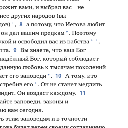
+
рожит вами, и выбрал вас
не
нее других народов (вы
8
+
дов)
,
а потому, что Иегова любит
+
ю он дал вашим предкам
. Поэтому
+
*
кой и освободил вас из рабства
,
9
пта.
Вы знаете, что ваш Бог
 надёжный Бог, который соблюдает
еданную любовь к тысячам поколений
10
+
яет его заповеди
.
А тому, кто
+
истребив его
. Он не станет медлить
11
видит. Он воздаст каждому.
йте заповеди, законы и
аю вам сегодня.
ь этим заповедям и в точности
егова будет верен своему соглашению