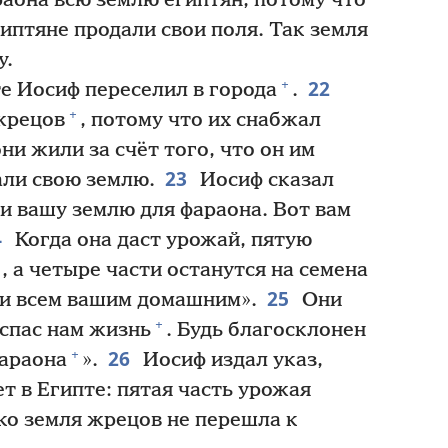
аона всю землю египтян, потому что
гиптяне продали свои поля. Так земля
у.
22
+
е Иосиф переселил в города
.
+
жрецов
, потому что их снабжал
ни жили за счёт того, что он им
23
али свою землю.
Иосиф сказал
 и вашу землю для фараона. Вот вам
4
Когда она даст урожай, пятую
, а четыре части останутся на семена
25
 и всем вашим домашним».
Они
+
 спас нам жизнь
. Будь благосклонен
26
+
фараона
».
Иосиф издал указ,
т в Египте: пятая часть урожая
ко земля жрецов не перешла к