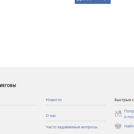
 ИЕГОВЫ
Новости
Быстрые 
Попр
О нас
о по
Найт
Часто задаваемые вопросы
(открывае