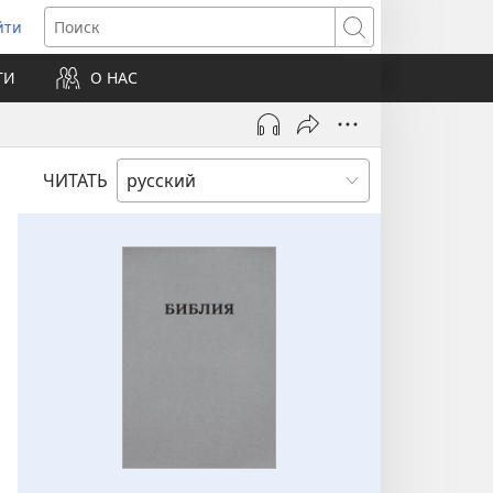
йти
ткрывается
Поиск
ТИ
О НАС
овом
не)
ЧИТАТЬ