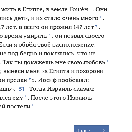
+
жить в Египте, в земле Гоше́н
. Они
+
лись дети, и их стало очень много
.
+
 лет, а всего он прожил 147 лет
.
+
о время умирать
, он позвал своего
«Если я обрёл твоё расположение,
не под бедро и поклянись, что не
*
. Так ты докажешь мне свою любовь
, вынеси меня из Египта и похорони
+
ои предки
». Иосиф пообещал:
31
ришь».
Тогда Израиль сказал:
+
ялся ему
. После этого Израиль
+
ей постели
.
Далее