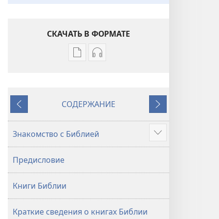
СКАЧАТЬ В ФОРМАТЕ
Варианты
Варианты
загрузки
загрузки
публикации
аудиозаписи
Библия.
Библия.
СОДЕРЖАНИЕ
Перевод
Перевод
Назад
Далее
«Новый
«Новый
мир»
мир»
Знакомство с Библией
Подробнее
(издание
(издание
2021 года)
2021 года)
Предисловие
Книги Библии
Краткие сведения о книгах Библии