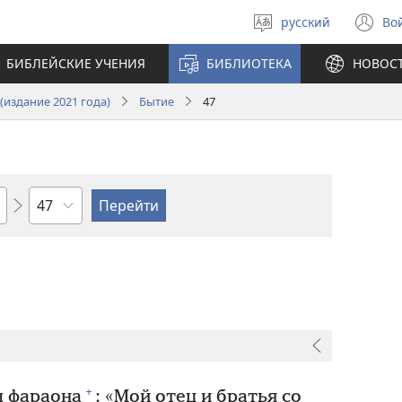
русский
Во
Выберите
(о
язык
в
БИБЛЕЙСКИЕ УЧЕНИЯ
БИБЛИОТЕКА
НОВОС
н
ок
издание 2021 года)
Бытие
47
по
главам
+
л фараона
: «Мой отец и братья со