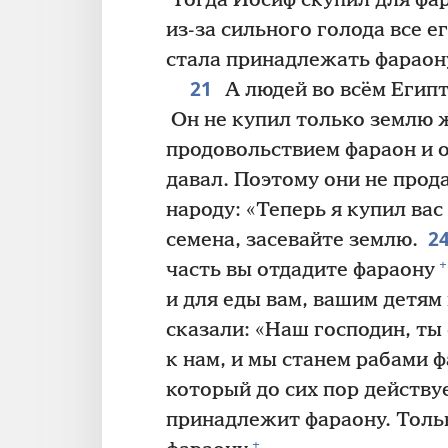
Тогда Иосиф скупил для фар
из-за сильного голода все е
стала принадлежать фараон
21
А людей во всём Египт
Он не купил только землю 
продовольствием фараон и о
давал. Поэтому они не прод
народу: «Теперь я купил вас
2
семена, засевайте землю.
+
часть вы отдадите фараону
и для еды вам, вашим детям
сказали: «Наш господин, ты
к нам, и мы станем рабами 
который до сих пор действуе
принадлежит фараону. Толь
+