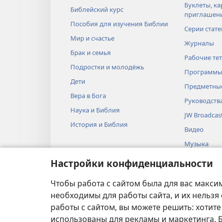
Буклеты, ка
Библейский курс
приглашен
Пособия для изучения Библии
Серии стате
Мир и счастье
Журналы
Брак и семья
Рабочие те
Подростки и молодёжь
Программы
Дети
Предметные
Вера в Бога
Руководств
Наука и Библия
JW Broadcas
История и Библия
Видео
Музыка
Аудиопоста
Настройки конфиденциальности
Художестве
Библии
Чтобы работа с сайтом была для вас макси
необходимы для работы сайта, и их нельзя
работы с сайтом, вы можете решить: хотите
использованы для рекламы и маркетинга.