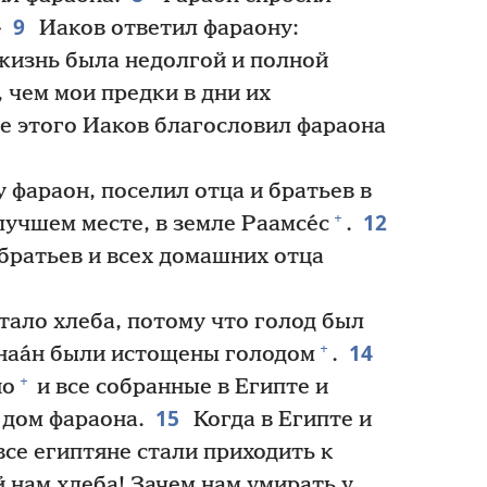
9
»
Иаков ответил фараону:
 жизнь была недолгой и полной
 чем мои предки в дни их
е этого Иаков благословил фараона
 фараон, поселил отца и братьев в
12
+
лучшем месте, в земле Раамсе́с
.
братьев и всех домашних отца
стало хлеба, потому что голод был
14
+
наа́н были истощены голодом
.
+
но
и все собранные в Египте и
15
 дом фараона.
Когда в Египте и
 все египтяне стали приходить к
й нам хлеба! Зачем нам умирать у