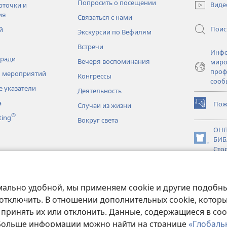
в
Попросить о посещении
Виде
рточки и
новом
ия
Связаться с нами
окне)
Поис
й
Экскурсии по Вефилям
Встречи
Инфо
тради
Вечеря воспоминания
миро
проф
 мероприятий
Конгрессы
сооб
 указатели
Деятельность
а
Пож
Случаи из жизни
(открывае
®
ting
в
Вокруг света
новом
ОНЛ
окне)
БИБ
(открывае
Сто
в
новки
новом
JW L
окне)
нное чтение
мально удобной, мы применяем cookie и другие подобны
 отключить. В отношении дополнительных cookie, котор
 принять их или отклонить. Данные, содержащиеся в coo
 Больше информации можно найти на странице
«Глобаль