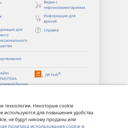
Видео с
о
тифлокомментариями
Информация для
к
врачей
рмация для
Справка
вого
ессионального
щества
ертвования
тся
АЙН-
®
JW Hub
(открывается
ЛИОТЕКА
тся
в
рожевой башни
новом
®
окне)
ibrary
Watchtower Library
е технологии. Некоторые cookie
ые используются для повышения удобства
kie, не будут никому проданы или
ная политика использования cookie и