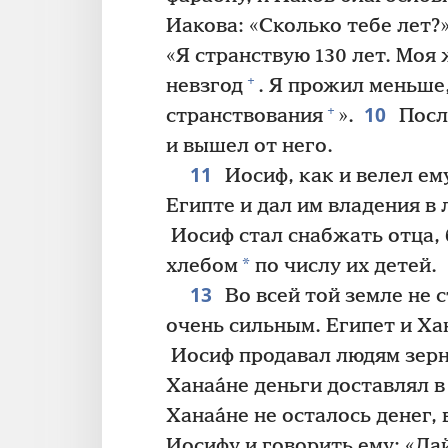
Иакова: «Сколько тебе лет?
«Я странствую 130 лет. Моя
+
невзгод
. Я прожил меньше,
10
+
странствования
».
Посл
и вышел от него.
11
Иосиф, как и велел ему
Египте и дал им владения в 
Иосиф стал снабжать отца, 
*
хлебом
по числу их детей.
13
Во всей той земле не 
очень сильным. Египет и Ха
Иосиф продавал людям зер
Ханаа́не деньги доставлял в
Ханаа́не не осталось денег,
Иосифу и говорить ему: «Да