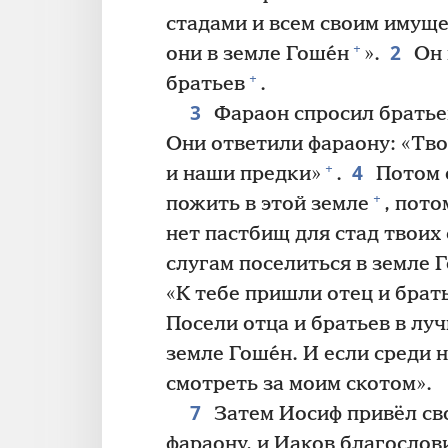
стадами и всем своим имуще
2
+
они в земле Гоше́н
».
Он 
+
братьев
.
3
Фараон спросил братье
Они ответили фараону: «Твои
4
+
и наши предки»
.
Потом 
+
пожить в этой земле
, пото
нет пастбищ для стад твоих
слугам поселиться в земле Г
«К тебе пришли отец и брат
Посели отца и братьев в лу
земле Гоше́н. И если среди 
смотреть за моим скотом».
7
Затем Иосиф привёл сво
фараону, и Иаков благослов