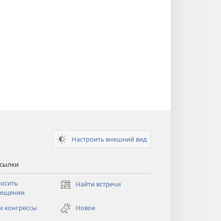
Настроить внешний вид
ссылки
осить
Найти встречи
(открывается
сещении
в
новом
и конгрессы
Новое
тся
окне)