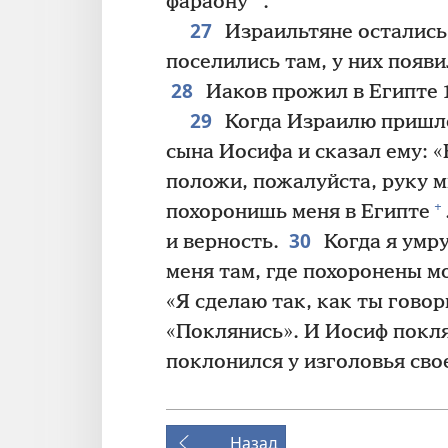
фараону
.
27
Израильтяне остались 
поселились там, у них появи
28
Иаков прожил в Египте 17
29
Когда Израилю пришл
сына Иосифа и сказал ему: 
положи, пожалуйста, руку м
+
похоронишь меня в Египте
30
и верность.
Когда я умру
меня там, где похоронены м
«Я сделаю так, как ты гово
«Поклянись». И Иосиф покл
поклонился у изголовья сво
Назад