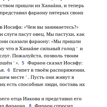
ством пришли из Ханаа́на, и теперь
представил фараону пятерых своих
в Иосифа: «Чем вы занимаетесь?»
 слуги пасут овец. Мы пастухи, как
они сказали фараону: «Мы пришли
+
му что в Ханаа́не сильный голод
и
 слуг. Пожалуйста, позволь твоим
5
+
оше́н
».
Фараон сказал Иосифу:
6
ья.
Египет в твоём распоряжении.
+
чшем месте
. Пусть они живут в
них есть способные люди, поставь их
его отца Иакова и представил его
8
ил фараона.
Фараон спросил