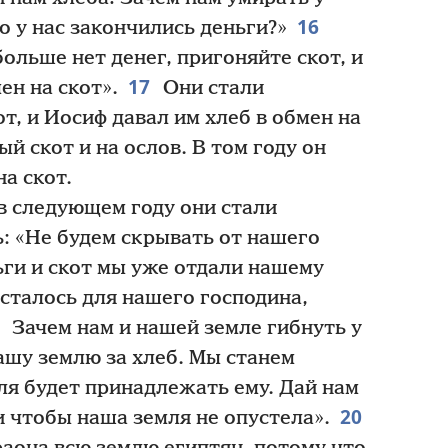
16
то у нас закончились деньги?»
ольше нет денег, пригоняйте скот, и
17
ен на скот».
Они стали
т, и Иосиф давал им хлеб в обмен на
й скот и на ослов. В том году он
а скот.
 в следующем году они стали
ь: «Не будем скрывать от нашего
ньги и скот мы уже отдали нашему
осталось для нашего господина,
9
Зачем нам и нашей земле гибнуть у
нашу землю за хлеб. Мы станем
ля будет принадлежать ему. Дай нам
20
и чтобы наша земля не опустела».