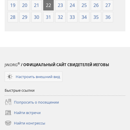
19
20
21
22
23
24
25
26
27
28
29
30
31
32
33
34
35
36
®
JW.ORG
/ ОФИЦИАЛЬНЫЙ САЙТ СВИДЕТЕЛЕЙ ИЕГОВЫ
Настроить внешний вид
Быстрые ссылки
Попросить о посещении
Найти встречи
(открывается
в
Найти конгрессы
(открывается
новом