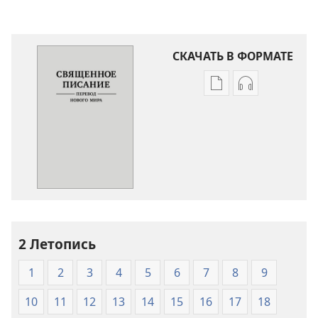
СКАЧАТЬ В ФОРМАТЕ
Варианты
Варианты
загрузки
загрузки
публикации
аудиозаписи
Священное
Священное
Писание.
Писание.
Перевод
Перевод
«Новый
«Новый
мир»
мир»
(издание
(издание
2 Летопись
2007
2007
года)
года)
1
2
3
4
5
6
7
8
9
10
11
12
13
14
15
16
17
18