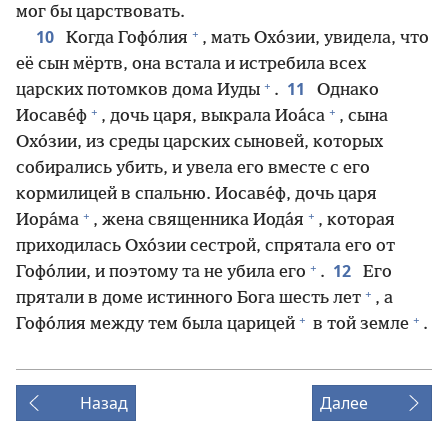
мог бы царствовать.
+
10
Когда Гофо́лия
, мать Охо́зии, увидела, что
её сын мёртв, она встала и истребила всех
+
11
царских потомков дома Иуды
.
Однако
+
+
Иосаве́ф
, дочь царя, выкрала Иоа́са
, сына
Охо́зии, из среды царских сыновей, которых
собирались убить, и увела его вместе с его
кормилицей в спальню. Иосаве́ф, дочь царя
+
+
Иора́ма
, жена священника Иода́я
, которая
приходилась Охо́зии сестрой, спрятала его от
+
12
Гофо́лии, и поэтому та не убила его
.
Его
+
прятали в доме истинного Бога шесть лет
, а
+
+
Гофо́лия между тем была царицей
в той земле
.
Назад
Далее