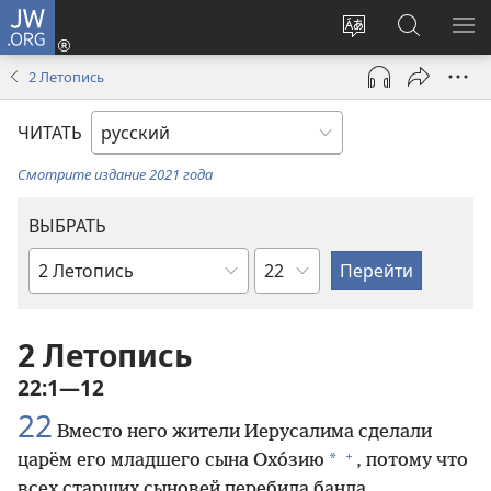
JW.ORG
Войти
(открывается
Изменить
Поиск
ПО
в
язык
по
М
2 Летопись
новом
сайта
jw.org
окне)
ЧИТАТЬ
Смотрите издание 2021 года
ВЫБРАТЬ
по
по
главам
книгам
Библии
2 Летопись
22:1—12
22
Вместо него жители Иерусалима сделали
+
*
царём его младшего сына Охо́зию
, потому что
всех старших сыновей перебила банда