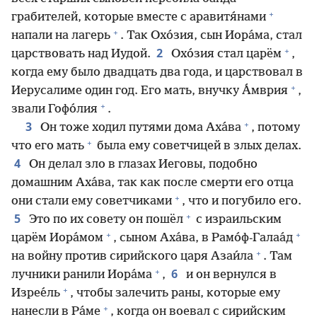
+
грабителей, которые вместе с аравитя́нами
+
напали на лагерь
. Так Охо́зия, сын Иора́ма, стал
+
2
царствовать над Иудой.
Охо́зия стал царём
,
когда ему было двадцать два года, и царствовал в
+
Иерусалиме один год. Его мать, внучку А́мврия
,
+
звали Гофо́лия
.
+
3
Он тоже ходил путями дома Аха́ва
, потому
+
что его мать
была ему советчицей в злых делах.
4
Он делал зло в глазах Иеговы, подобно
домашним Аха́ва, так как после смерти его отца
+
они стали ему советчиками
, что и погубило его.
+
5
Это по их совету он пошёл
с израильским
+
+
царём Иора́мом
, сыном Аха́ва, в Рамо́ф-Галаа́д
+
на войну против сирийского царя Азаи́ла
. Там
+
6
лучники ранили Иора́ма
,
и он вернулся в
+
Изрее́ль
, чтобы залечить раны, которые ему
+
нанесли в Ра́ме
, когда он воевал с сирийским