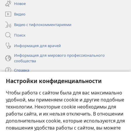
в
окне)
Новое
новом
окне)
Видео
Видео с тифлокомментариями
Поиск
Информация для врачей
Информация для мирового профессионального
сообщества
Справка
Настройки конфиденциальности
Пожертвования
(открывается
Чтобы работа с сайтом была для вас максимально
в
новом
удобной, мы применяем cookie и другие подобные
ОНЛАЙН-БИБЛИОТЕКА Сторожевой башни
(открывается
окне)
технологии. Некоторые cookie необходимы для
в
работы сайта, и их нельзя отключить. В отношении
®
JW Hub
новом
(открывается
дополнительных cookie, которые используются для
окне)
в
®
повышения удобства работы с сайтом, вы можете
JW Library
новом