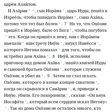
царём Азаи́лом.
+
+
*
И Аза́рия
, сын Иора́ма
, царь Иуды, пошёл в
+
Изрее́ль, чтобы повидать Иора́ма
, сына Аха́ва,
+
7
потому что тот был болен
.
Но то, что Охо́зия
+
пришёл к Иора́му, было от Бога
, чтобы погубить
+
его. Когда он пришёл к нему, они с Иора́мом
+
+
+
выехали
навстречу Ииу́ю
, внуку Наме́сси
,
+
которого Иегова помазал
для того, чтобы он
+
8
истребил дом Аха́ва
.
Ииу́й, исполняя
+
приговор над домом Аха́ва
, нашёл князей Иуды
+
и сыновей братьев Охо́зии
, которые служили
+
9
Охо́зии, и убил их
.
Затем он стал искать
+
Охо́зию, которого в конце концов схватили
,
+
когда он скрывался в Сама́рии
, и, приведя к
+
Ииу́ю, убили. Его похоронили
, сказав: «Он внук
+
Иосафа́та
, который всем сердцем искал Иегову»
+
. Так из дома Охо́зии не осталось никого, кто