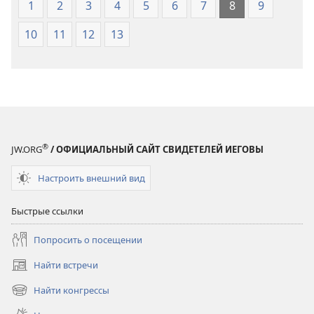
1
2
3
4
5
6
7
8
9
10
11
12
13
®
JW.ORG
/ ОФИЦИАЛЬНЫЙ САЙТ СВИДЕТЕЛЕЙ ИЕГОВЫ
Настроить внешний вид
Быстрые ссылки
Попросить о посещении
Найти встречи
(открывается
в
Найти конгрессы
(открывается
новом
в
окне)