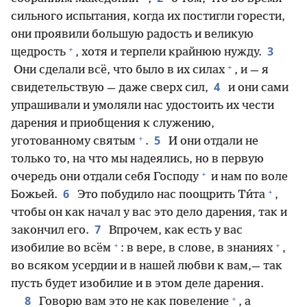
сильного испытания, когда их постигли горести,
они проявили большую радость и великую
+
3
щедрость
, хотя и терпели крайнюю нужду.
+
Они сделали всё, что было в их силах
, и — я
4
свидетельствую — даже сверх сил,
и они сами
упрашивали и умоляли нас удостоить их чести
дарения и приобщения к служению,
+
5
уготованному святым
.
И они отдали не
только то, на что мы надеялись, но в первую
+
очередь они отдали себя Господу
и нам по воле
+
6
Божьей.
Это побудило нас поощрить Ти́та
,
чтобы он как начал у вас это дело дарения, так и
7
закончил его.
Впрочем, как есть у вас
+
+
изобилие во всём
: в вере, в слове, в знаниях
,
во всяком усердии и в нашей любви к вам,— так
пусть будет изобилие и в этом деле дарения.
+
8
Говорю вам это не как повеление
, а