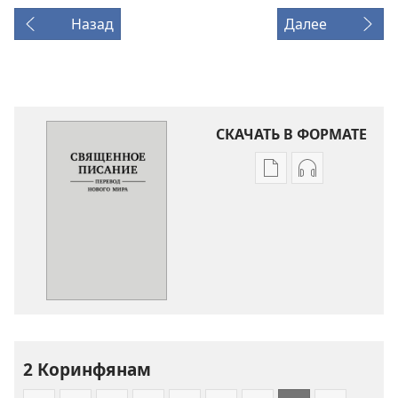
Назад
Далее
СКАЧАТЬ В ФОРМАТЕ
Варианты
Варианты
загрузки
загрузки
публикации
аудиозаписи
Священное
Священное
Писание.
Писание.
Перевод
Перевод
«Новый
«Новый
мир»
мир»
(издание
(издание
2 Коринфянам
2007
2007
года)
года)