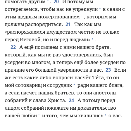
+
20
помогать другим
.
И потому мы
+
остерегаемся, чтобы нас не упрекнули
в связи с
+
этим щедрым пожертвованием
, которым мы
21
должны распорядиться.
Так как мы
«распоряжаемся имуществом честно не только
+
перед Иеговой, но и перед людьми»
.
22
А ещё посылаем с ними нашего брата,
который, как мы не раз удостоверялись, был
усерден во многом, а теперь ещё более усерден по
23
причине его большой уверенности в вас.
Если
же есть какие-либо вопросы насчёт Ти́та, то он
+
мой сотоварищ и сотрудник
ради вашего блага,
а если насчёт наших братьев, то они апостолы
24
собраний и слава Христа.
А потому перед
лицом собраний покажите им доказательство
+
+
вашей любви
и того, чем мы хвалились
о вас.