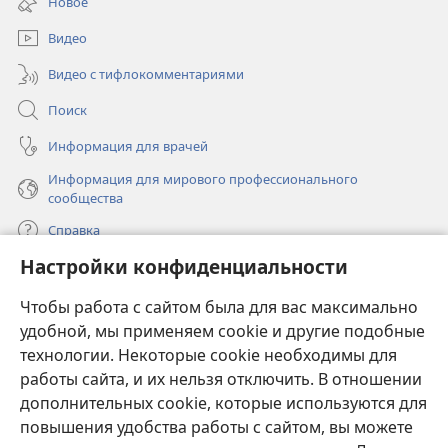
Новое
новом
окне)
Видео
Видео с тифлокомментариями
Поиск
Информация для врачей
Информация для мирового профессионального
сообщества
Справка
Настройки конфиденциальности
Пожертвования
(открывается
Чтобы работа с сайтом была для вас максимально
в
новом
удобной, мы применяем cookie и другие подобные
ОНЛАЙН-БИБЛИОТЕКА Сторожевой башни
(открывается
окне)
технологии. Некоторые cookie необходимы для
в
работы сайта, и их нельзя отключить. В отношении
®
JW Hub
новом
(открывается
дополнительных cookie, которые используются для
окне)
в
®
повышения удобства работы с сайтом, вы можете
JW Library
новом
окне)