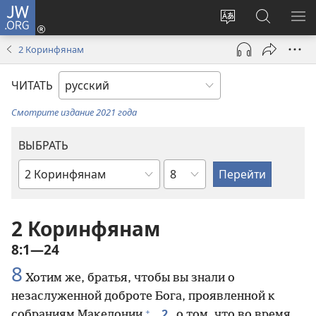
JW.ORG
Войти
(открывается
Изменить
Поиск
ПО
в
язык
по
М
2 Коринфянам
новом
сайта
jw.org
окне)
ЧИТАТЬ
Смотрите издание 2021 года
ВЫБРАТЬ
по
по
главам
книгам
Библии
2 Коринфянам
8:1—24
8
Хотим же, братья, чтобы вы знали о
незаслуженной доброте Бога, проявленной к
+
2
собраниям Македонии
,
о том, что во время