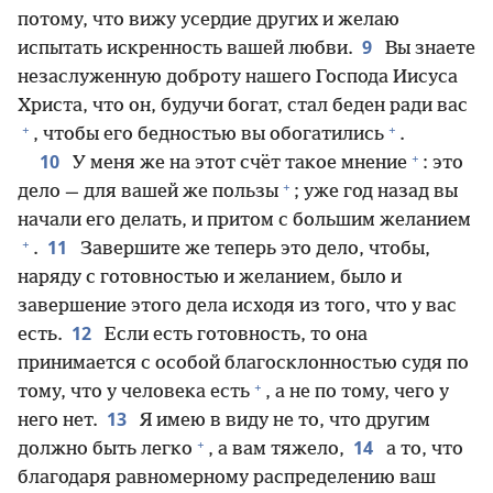
потому, что вижу усердие других и желаю
9
испытать искренность вашей любви.
Вы знаете
незаслуженную доброту нашего Господа Иисуса
Христа, что он, будучи богат, стал беден ради вас
+
+
, чтобы его бедностью вы обогатились
.
+
10
У меня же на этот счёт такое мнение
: это
+
дело — для вашей же пользы
; уже год назад вы
начали его делать, и притом с большим желанием
+
11
.
Завершите же теперь это дело, чтобы,
наряду с готовностью и желанием, было и
завершение этого дела исходя из того, что у вас
12
есть.
Если есть готовность, то она
принимается с особой благосклонностью судя по
+
тому, что у человека есть
, а не по тому, чего у
13
него нет.
Я имею в виду не то, что другим
+
14
должно быть легко
, а вам тяжело,
а то, что
благодаря равномерному распределению ваш