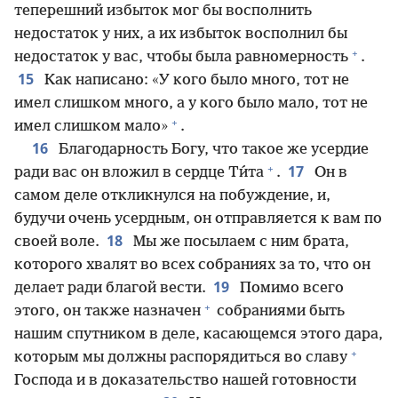
теперешний избыток мог бы восполнить
недостаток у них, а их избыток восполнил бы
+
недостаток у вас, чтобы была равномерность
.
15
Как написано: «У кого было много, тот не
имел слишком много, а у кого было мало, тот не
+
имел слишком мало»
.
16
Благодарность Богу, что такое же усердие
+
17
ради вас он вложил в сердце Ти́та
.
Он в
самом деле откликнулся на побуждение, и,
будучи очень усердным, он отправляется к вам по
18
своей воле.
Мы же посылаем с ним брата,
которого хвалят во всех собраниях за то, что он
19
делает ради благой вести.
Помимо всего
+
этого, он также назначен
собраниями быть
нашим спутником в деле, касающемся этого дара,
+
которым мы должны распорядиться во славу
Господа и в доказательство нашей готовности