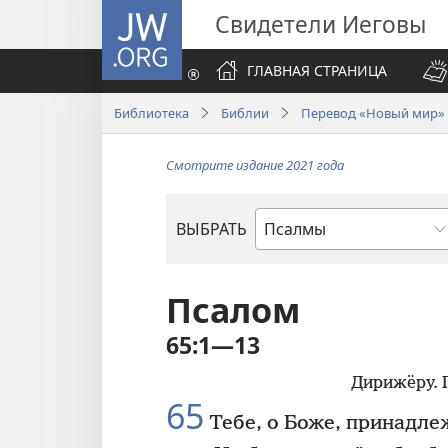
JW.ORG
Свидетели Иеговы
ГЛАВНАЯ СТРАНИЦА
Библиотека
Библии
Перевод «Новый мир» (
Смотрите издание 2021 года
ВЫБРАТЬ
по
книгам
Библии
Псалом
65:1—13
Дирижёру. 
65
Тебе, о Боже, принадлеж