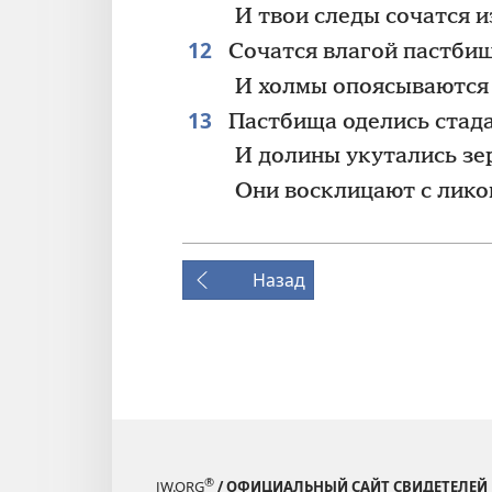
И твои следы сочатся 
12
Сочатся влагой пастбищ
И холмы опоясываются
13
Пастбища оделись стад
И долины укутались зе
Они восклицают с лико
Назад
®
JW.ORG
/ ОФИЦИАЛЬНЫЙ САЙТ СВИДЕТЕЛЕЙ