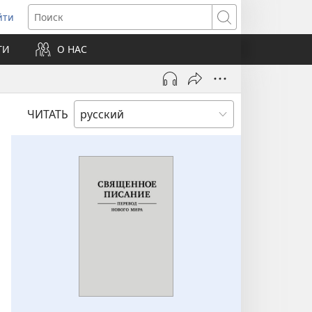
йти
ткрывается
Поиск
ТИ
О НАС
овом
не)
ЧИТАТЬ