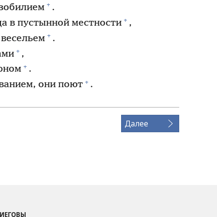
+
изобилием
.
+
а в пустынной местности
,
+
 весельем
.
+
ами
,
+
рном
.
+
ванием, они поют
.
Далее
 ИЕГОВЫ