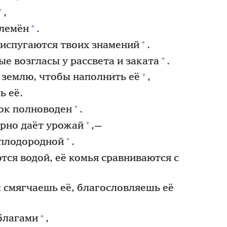
+
,
+
племён
.
+
испугаются твоих знамений
.
+
е возгласы у рассвета и заката
.
+
 землю, чтобы наполнить её
,
ь её.
+
ок полноводен
.
+
ерно даёт урожай
,—
+
 плодородной
.
ся водой, её комья сравниваются с
смягчаешь её, благословляешь её
+
благами
,