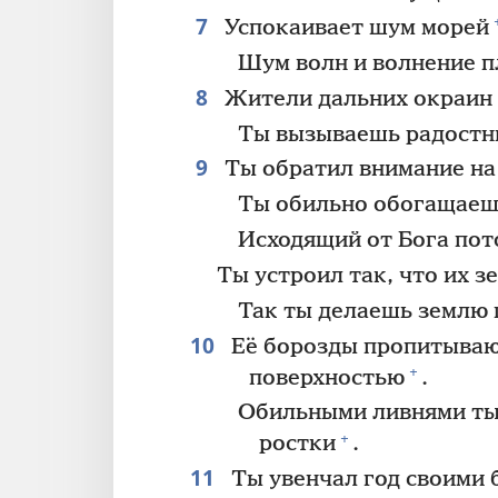
7
Успокаивает шум морей
Шум волн и волнение 
8
Жители дальних окраин 
Ты вызываешь радостны
9
Ты обратил внимание на
Ты обильно обогащаеш
Исходящий от Бога пот
Ты устроил так, что их з
Так ты делаешь землю
10
Её борозды пропитывают
+
поверхностью
.
Обильными ливнями ты 
+
ростки
.
11
Ты увенчал год своими 