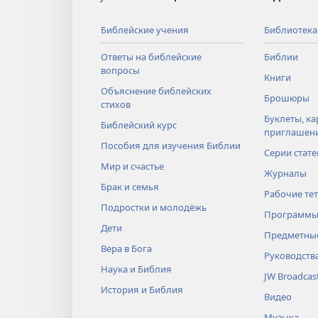
Библейские учения
Библиотека
Ответы на библейские
Библии
вопросы
Книги
Объяснение библейских
Брошюры
стихов
Буклеты, ка
Библейский курс
приглашен
Пособия для изучения Библии
Серии стате
Мир и счастье
Журналы
Брак и семья
Рабочие те
Подростки и молодёжь
Программы
Дети
Предметные
Вера в Бога
Руководств
Наука и Библия
JW Broadcas
История и Библия
Видео
Музыка