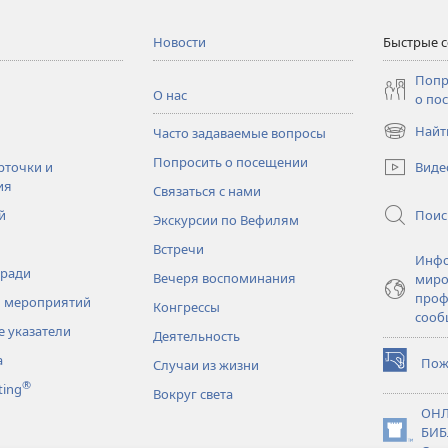
Новости
Быстрые 
Попр
О нас
о по
Найт
Часто задаваемые вопросы
(открывае
в
Попросить о посещении
Виде
рточки и
новом
ия
Связаться с нами
окне)
Поис
й
Экскурсии по Вефилям
Встречи
Инфо
тради
Вечеря воспоминания
миро
проф
 мероприятий
Конгрессы
сооб
 указатели
Деятельность
а
Пож
Случаи из жизни
(открывае
®
ting
в
Вокруг света
новом
ОНЛ
окне)
БИБ
(открывае