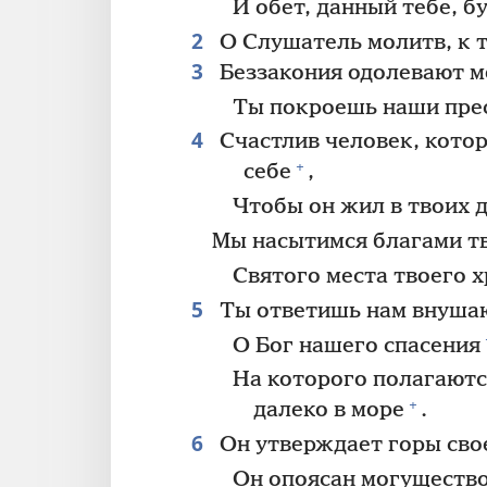
И обет, данный тебе, б
2
О Слушатель молитв, к т
3
Беззакония одолевают м
Ты покроешь наши пре
4
Счастлив человек, кото
+
себе
,
Чтобы он жил в твоих 
Мы насытимся благами т
Святого места твоего 
5
Ты ответишь нам внуша
О Бог нашего спасения
На которого полагаются
+
далеко в море
.
6
Он утверждает горы сво
Он опоясан могуществ