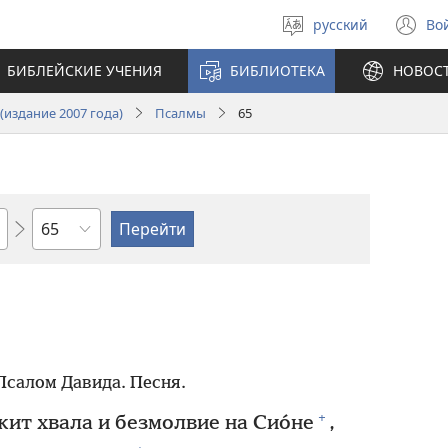
русский
Во
Выберите
(о
язык
в
БИБЛЕЙСКИЕ УЧЕНИЯ
БИБЛИОТЕКА
НОВОС
н
ок
издание 2007 года)
Псалмы
65
по
главам
Псалом Давида. Песня.
+
ит хвала и безмолвие на Сио́не
,