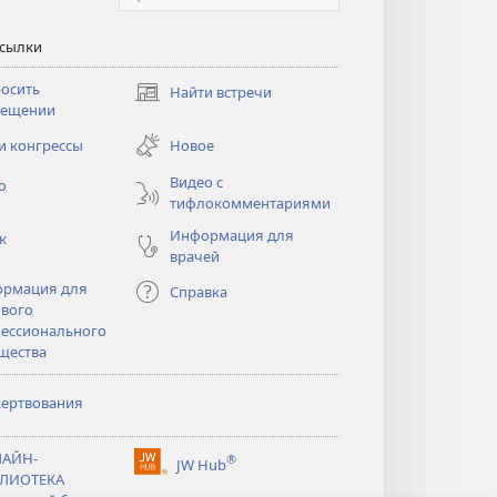
ссылки
осить
Найти встречи
(открывается
сещении
в
новом
и конгрессы
Новое
тся
окне)
Видео с
о
тифлокомментариями
Информация для
к
врачей
рмация для
Справка
вого
ессионального
щества
ертвования
тся
АЙН-
®
JW Hub
(открывается
ЛИОТЕКА
тся
в