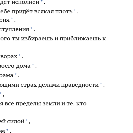
+
удет исполнен
.
+
ебе придёт всякая плоть
.
+
еня
.
+
ступления
.
рого ты избираешь и приближаешь к
+
дворах
.
+
воего дома
,
+
храма
.
+
ющими страх делами праведности
,
+
,
 все пределы земли и те, кто
+
ей силой
,
+
ом
,