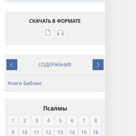
СКАЧАТЬ В ФОРМАТЕ
Варианты
Варианты
загрузки
загрузки
публикации
аудиозаписи
Священное
Священное
СОДЕРЖАНИЕ
Писание.
Писание.
Назад
Далее
Перевод
Перевод
«Новый
«Новый
Книги Библии
мир»
мир»
(издание
(издание
2007
2007
Псалмы
года)
года)
1
2
3
4
5
6
7
8
9
10
11
12
13
14
15
16