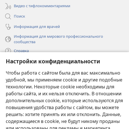
Видео с тифлокомментариями
Поиск
Информация для врачей
Информация для мирового профессионального
сообщества
Справка
Настройки конфиденциальности
Пожертвования
(открывается
Чтобы работа с сайтом была для вас максимально
в
новом
удобной, мы применяем cookie и другие подобные
ОНЛАЙН-БИБЛИОТЕКА Сторожевой башни
(открывается
окне)
технологии. Некоторые cookie необходимы для
в
работы сайта, и их нельзя отключить. В отношении
®
JW Hub
новом
(открывается
дополнительных cookie, которые используются для
окне)
в
®
повышения удобства работы с сайтом, вы можете
JW Library
новом
окне)
решить: хотите принять их или отклонить. Данные,
Watchtower Library
содержащиеся в cookie, не будут никому проданы
или использованы для рекламы и маркетинга.