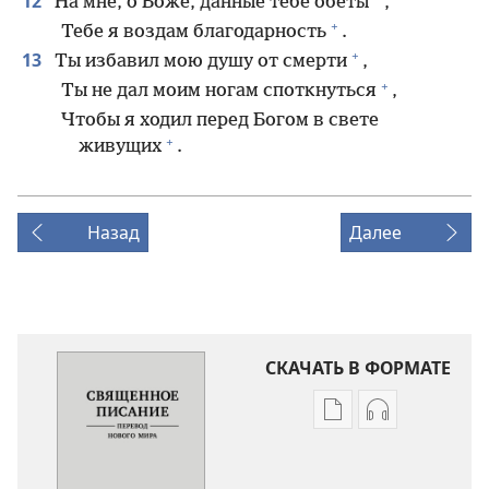
12
На мне, о Боже, данные тебе обеты
,
+
Тебе я воздам благодарность
.
+
13
Ты избавил мою душу от смерти
,
+
Ты не дал моим ногам споткнуться
,
Чтобы я ходил перед Богом в свете
+
живущих
.
Назад
Далее
СКАЧАТЬ В ФОРМАТЕ
Варианты
Варианты
загрузки
загрузки
публикации
аудиозаписи