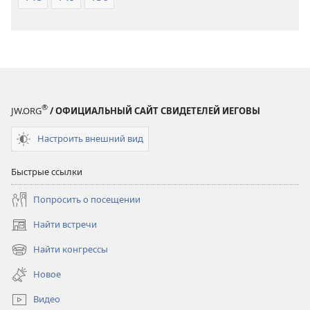
®
JW.ORG
/ ОФИЦИАЛЬНЫЙ САЙТ СВИДЕТЕЛЕЙ ИЕГОВЫ
Настроить внешний вид
Быстрые ссылки
Попросить о посещении
Найти встречи
(открывается
в
Найти конгрессы
(открывается
новом
в
окне)
Новое
новом
окне)
Видео