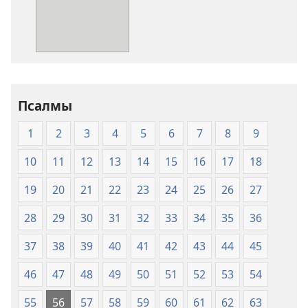
Священное
Священное
Писание.
Писание.
Перевод
Перевод
«Новый
«Новый
мир»
мир»
(издание
(издание
Псалмы
2007
2007
года)
года)
1
2
3
4
5
6
7
8
9
10
11
12
13
14
15
16
17
18
19
20
21
22
23
24
25
26
27
28
29
30
31
32
33
34
35
36
37
38
39
40
41
42
43
44
45
46
47
48
49
50
51
52
53
54
55
56
57
58
59
60
61
62
63