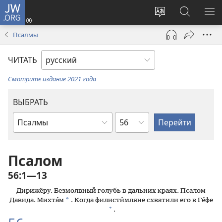
JW.ORG
Войти
(открывается
Изменить
Поиск
ПО
в
язык
по
М
Псалмы
новом
сайта
jw.org
окне)
ЧИТАТЬ
Смотрите издание 2021 года
ВЫБРАТЬ
по
по
главам
книгам
Библии
Псалом
56:1—13
Дирижёру. Безмолвный голубь в дальних краях. Псалом
*
Давида. Михта́м
. Когда филисти́мляне схватили его в Ге́фе
+
.