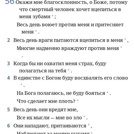
56
Окажи мне благосклонность, о Боже, потому
что смертный человек хочет вцепиться в
+
меня зубами
;
Весь день воюет против меня и притесняет
+
меня
.
+
2
Весь день враги пытаются вцепиться в меня
,
+
Многие надменно враждуют против меня
.
3
Когда бы ни охватил меня страх, буду
+
полагаться на тебя
.
4
В единстве с Богом буду восхвалять его слово
+
.
+
На Бога полагаюсь, не буду бояться
.
+
Что сделает мне плоть?
5
Весь день они вредят мне,
+
Все их мысли — мне во зло
.
+
6
Они нападают, притаиваются
,
+