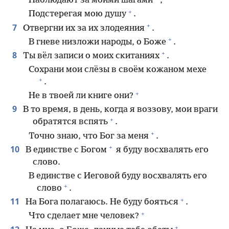
Наблюдают за моими шагами
,
+
Подстерегая мою душу
.
+
7
Отвергни их за их злодеяния
.
+
В гневе низложи народы, о Боже
.
+
8
Ты вёл записи о моих скитаниях
.
Сохрани мои слёзы в своём кожаном мехе
+
.
+
Не в твоей ли книге они?
9
В то время, в день, когда я воззову, мои враги
+
обратятся вспять
.
+
Точно знаю, что Бог за меня
.
+
10
В единстве с Богом
я буду восхвалять его
слово.
В единстве с Иеговой буду восхвалять его
+
слово
.
+
11
На Бога полагаюсь. Не буду бояться
.
+
Что сделает мне человек?
+