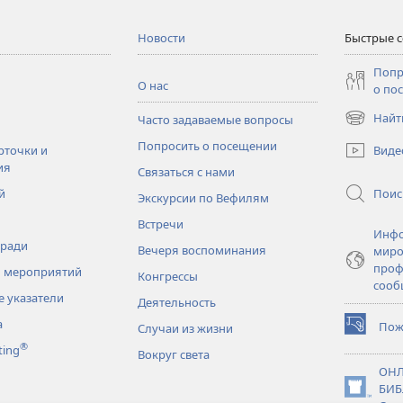
Новости
Быстрые 
Попр
О нас
о по
Найт
Часто задаваемые вопросы
(открывае
в
Попросить о посещении
Виде
рточки и
новом
ия
Связаться с нами
окне)
Поис
й
Экскурсии по Вефилям
Встречи
Инфо
тради
Вечеря воспоминания
миро
проф
 мероприятий
Конгрессы
сооб
 указатели
Деятельность
а
Пож
Случаи из жизни
(открывае
®
ting
в
Вокруг света
новом
ОНЛ
окне)
БИБ
(открывае