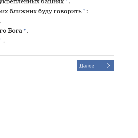
 укреплённых башнях
.
+
оих ближних буду говорить
:
.
+
го Бога
,
+
.
Далее