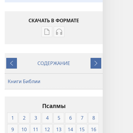
СКАЧАТЬ В ФОРМАТЕ
Варианты
Варианты
загрузки
загрузки
публикации
аудиозаписи
Священное
Священное
СОДЕРЖАНИЕ
Писание.
Писание.
Назад
Далее
Перевод
Перевод
«Новый
«Новый
Книги Библии
мир»
мир»
(издание
(издание
2007
2007
Псалмы
года)
года)
1
2
3
4
5
6
7
8
9
10
11
12
13
14
15
16