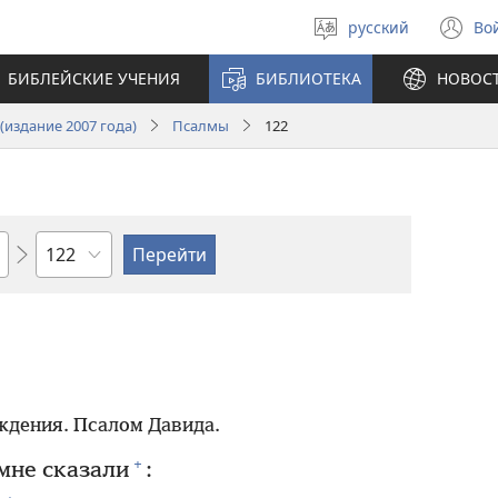
русский
Во
Выберите
(о
язык
в
БИБЛЕЙСКИЕ УЧЕНИЯ
БИБЛИОТЕКА
НОВОС
н
ок
издание 2007 года)
Псалмы
122
по
главам
ждения. Псалом Давида.
+
мне сказали
: