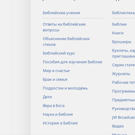
Библейские учения
Библиотека
Ответы на библейские
Библии
вопросы
Книги
Объяснение библейских
Брошюры
стихов
Буклеты, ка
Библейский курс
приглашен
Пособия для изучения Библии
Серии стате
Мир и счастье
Журналы
Брак и семья
Рабочие те
Подростки и молодёжь
Программы
Дети
Предметные
Вера в Бога
Руководств
Наука и Библия
JW Broadcas
История и Библия
Видео
Музыка