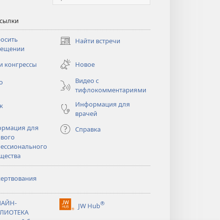
ссылки
осить
Найти встречи
(открывается
сещении
в
новом
и конгрессы
Новое
тся
окне)
Видео с
о
тифлокомментариями
Информация для
к
врачей
рмация для
Справка
вого
ессионального
щества
ертвования
тся
АЙН-
®
JW Hub
(открывается
ЛИОТЕКА
тся
в