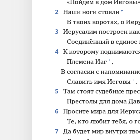
«Пойдём в дом Иеговы
2
+
Наши ноги стояли
В твоих воротах, о Ие
3
Иерусалим построен как
Соединённый в единое 
4
К которому поднимаютс
+
Племена Иаг
,
В согласии с напоминан
+
Славить имя Иеговы
.
5
Там стоят судебные пре
Престолы для дома Да
6
Просите мира для Иерус
Те, кто любит тебя, о г
7
Да будет мир внутри тво