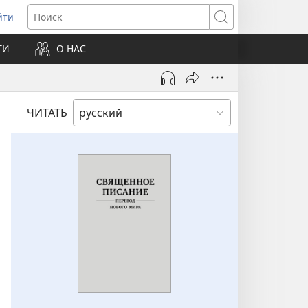
йти
ткрывается
Поиск
ТИ
О НАС
овом
не)
ЧИТАТЬ