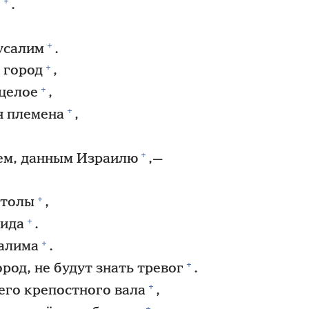
+
»
.
+
русалим
.
+
 город
,
+
целое
,
+
я племена
,
+
ием, данным Израилю
,—
+
столы
,
+
вида
.
+
алима
.
+
ород, не будут знать тревог
.
+
его крепостного вала
,
+