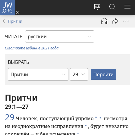
JW.ORG
Войти
(открывается
Изменить
Поиск
ПО
в
язык
по
М
Притчи
новом
сайта
jw.org
окне)
ЧИТАТЬ
Смотрите издание 2021 года
ВЫБРАТЬ
по
по
главам
книгам
Библии
Притчи
29:1—27
29
+
*
Человек, поступающий упрямо
несмотря
+
на неоднократные исправления
, будет внезапно
+
сокрушён — и без исцеления
.