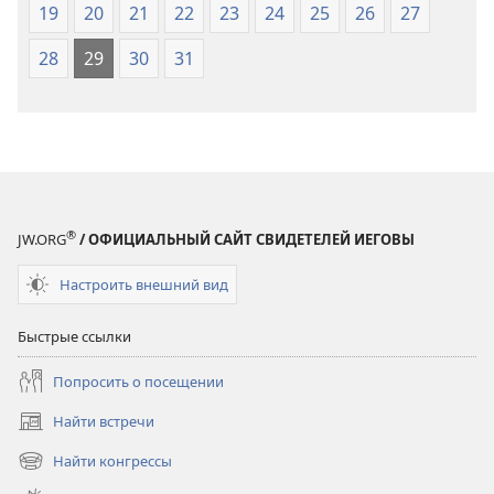
19
20
21
22
23
24
25
26
27
28
29
30
31
®
JW.ORG
/ ОФИЦИАЛЬНЫЙ САЙТ СВИДЕТЕЛЕЙ ИЕГОВЫ
Настроить внешний вид
Быстрые ссылки
Попросить о посещении
Найти встречи
(открывается
в
Найти конгрессы
(открывается
новом
в
окне)