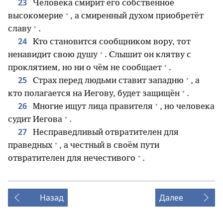
23
Человека смирит его собственное
+
высокомерие
, а смиренный духом приобретёт
+
славу
.
24
Кто становится сообщником вору, тот
+
ненавидит свою душу
. Слышит он клятву с
+
проклятием, но ни о чём не сообщает
.
+
25
Страх перед людьми ставит западню
, а
+
кто полагается на Иегову, будет защищён
.
+
26
Многие ищут лица правителя
, но человека
+
судит Иегова
.
27
Несправедливый отвратителен для
+
праведных
, а честный в своём пути
+
отвратителен для нечестивого
.
Назад
Далее