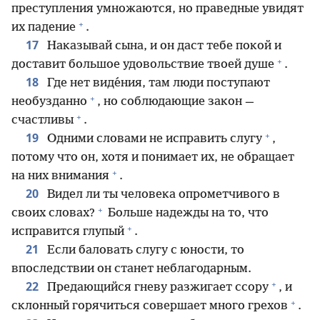
преступления умножаются, но праведные увидят
+
их падение
.
17
Наказывай сына, и он даст тебе покой и
+
доставит большое удовольствие твоей душе
.
18
Где нет виде́ния, там люди поступают
+
необузданно
, но соблюдающие закон —
+
счастливы
.
+
19
Одними словами не исправить слугу
,
потому что он, хотя и понимает их, не обращает
+
на них внимания
.
20
Видел ли ты человека опрометчивого в
+
своих словах?
Больше надежды на то, что
+
исправится глупый
.
21
Если баловать слугу с юности, то
впоследствии он станет неблагодарным.
+
22
Предающийся гневу разжигает ссору
, и
+
склонный горячиться совершает много грехов
.