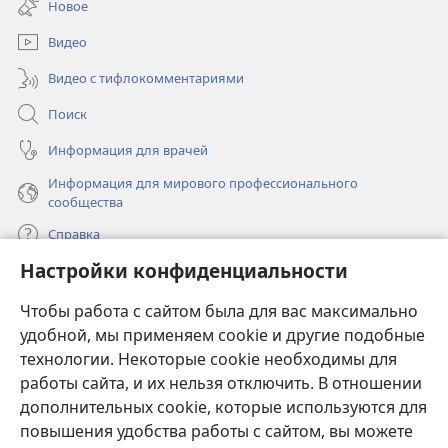
Новое
новом
окне)
Видео
Видео с тифлокомментариями
Поиск
Информация для врачей
Информация для мирового профессионального
сообщества
Справка
Настройки конфиденциальности
Пожертвования
(открывается
Чтобы работа с сайтом была для вас максимально
в
новом
удобной, мы применяем cookie и другие подобные
ОНЛАЙН-БИБЛИОТЕКА Сторожевой башни
(открывается
окне)
технологии. Некоторые cookie необходимы для
в
работы сайта, и их нельзя отключить. В отношении
®
JW Hub
новом
(открывается
дополнительных cookie, которые используются для
окне)
в
®
повышения удобства работы с сайтом, вы можете
JW Library
новом