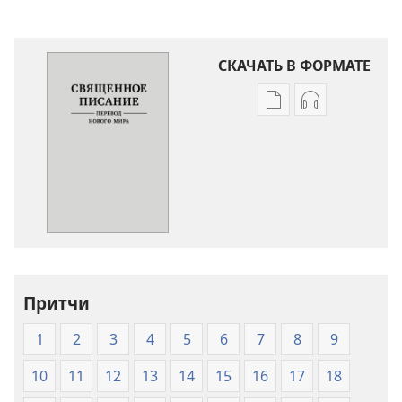
СКАЧАТЬ В ФОРМАТЕ
Варианты
Варианты
загрузки
загрузки
публикации
аудиозаписи
Священное
Священное
Писание.
Писание.
Перевод
Перевод
«Новый
«Новый
мир»
мир»
(издание
(издание
Притчи
2007
2007
года)
года)
1
2
3
4
5
6
7
8
9
10
11
12
13
14
15
16
17
18