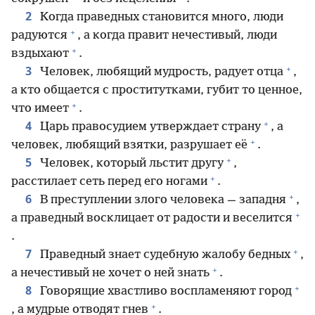
2
Когда праведных становится много, люди
+
радуются
, а когда правит нечестивый, люди
+
вздыхают
.
+
3
Человек, любящий мудрость, радует отца
,
а кто общается с проститутками, губит то ценное,
+
что имеет
.
+
4
Царь правосудием утверждает страну
, а
+
человек, любящий взятки, разрушает её
.
+
5
Человек, который льстит другу
,
+
расстилает сеть перед его ногами
.
+
6
В преступлении злого человека — западня
,
+
а праведный восклицает от радости и веселится
.
+
7
Праведный знает судебную жалобу бедных
,
+
а нечестивый не хочет о ней знать
.
+
8
Говорящие хвастливо воспламеняют город
+
, а мудрые отводят гнев
.