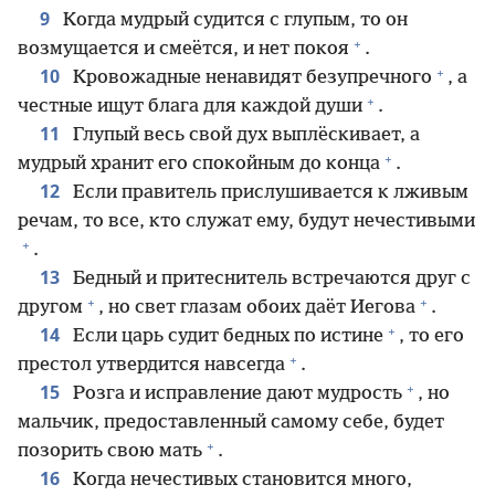
9
Когда мудрый судится с глупым, то он
+
возмущается и смеётся, и нет покоя
.
+
10
Кровожадные ненавидят безупречного
, а
+
честные ищут блага для каждой души
.
11
Глупый весь свой дух выплёскивает, а
+
мудрый хранит его спокойным до конца
.
12
Если правитель прислушивается к лживым
речам, то все, кто служат ему, будут нечестивыми
+
.
13
Бедный и притеснитель встречаются друг с
+
+
другом
, но свет глазам обоих даёт Иегова
.
+
14
Если царь судит бедных по истине
, то его
+
престол утвердится навсегда
.
+
15
Розга и исправление дают мудрость
, но
мальчик, предоставленный самому себе, будет
+
позорить свою мать
.
16
Когда нечестивых становится много,