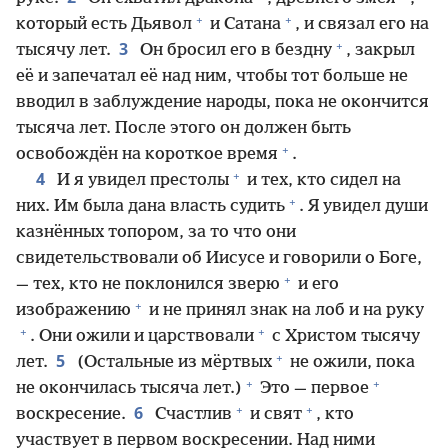
+
+
который есть Дьявол
и Сатана
, и связал его на
+
3
тысячу лет.
Он бросил его в бездну
, закрыл
её и запечатал её над ним, чтобы тот больше не
вводил в заблуждение народы, пока не окончится
тысяча лет. После этого он должен быть
+
освобождён на короткое время
.
+
4
И я увидел престолы
и тех, кто сидел на
+
них. Им была дана власть судить
. Я увидел души
казнённых топором, за то что они
свидетельствовали об Иисусе и говорили о Боге,
+
— тех, кто не поклонился зверю
и его
+
изображению
и не принял знак на лоб и на руку
+
+
. Они ожили и царствовали
с Христом тысячу
+
5
лет.
(Остальные из мёртвых
не ожили, пока
+
+
не окончилась тысяча лет.)
Это — первое
+
+
6
воскресение.
Счастлив
и свят
, кто
участвует в первом воскресении. Над ними