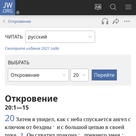
JW.ORG
Войти
(открывается
Изменить
Поиск
ПО
в
язык
по
М
Откровение
новом
сайта
jw.org
окне)
ЧИТАТЬ
Смотрите издание 2021 года
ВЫБРАТЬ
по
по
главам
книгам
Библии
Откровение
20:1—15
20
Затем я увидел, как с неба спускается ангел с
+
ключом от бездны
и с большой цепью в своей
+
+
2
руке.
Он схватил дракона
, древнего змея
,