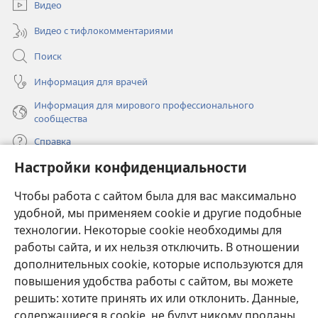
окне)
Видео
Видео с тифлокомментариями
Поиск
Информация для врачей
Информация для мирового профессионального
сообщества
Справка
Настройки конфиденциальности
Пожертвования
(открывается
Чтобы работа с сайтом была для вас максимально
в
новом
удобной, мы применяем cookie и другие подобные
ОНЛАЙН-БИБЛИОТЕКА Сторожевой башни
(открывается
окне)
технологии. Некоторые cookie необходимы для
в
работы сайта, и их нельзя отключить. В отношении
®
JW Hub
новом
(открывается
дополнительных cookie, которые используются для
окне)
в
®
повышения удобства работы с сайтом, вы можете
JW Library
новом
окне)
решить: хотите принять их или отклонить. Данные,
Watchtower Library
содержащиеся в cookie, не будут никому проданы