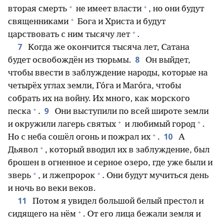
+
+
вторая смерть
не имеет власти
, но они будут
+
священниками
Бога и Христа и будут
+
царствовать с ним тысячу лет
.
7
Когда же окончится тысяча лет, Сатана
8
будет освобождён из тюрьмы.
Он выйдет,
чтобы ввести в заблуждение народы, которые на
четырёх углах земли, Го́га и Маго́га, чтобы
собрать их на войну. Их много, как морского
+
9
песка
.
Они выступили по всей широте земли
+
+
и окружили лагерь святых
и любимый город
.
+
10
Но с неба сошёл огонь и пожрал их
.
А
+
Дьявол
, который вводил их в заблуждение, был
брошен в огненное и серное озеро, где уже были и
+
+
зверь
, и лжепророк
. Они будут мучиться день
и ночь во веки веков.
11
Потом я увидел большой белый престол и
+
сидящего на нём
. От его лица бежали земля и