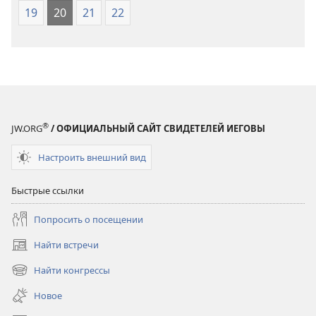
19
20
21
22
®
JW.ORG
/ ОФИЦИАЛЬНЫЙ САЙТ СВИДЕТЕЛЕЙ ИЕГОВЫ
Настроить внешний вид
Быстрые ссылки
Попросить о посещении
Найти встречи
(открывается
в
Найти конгрессы
(открывается
новом
в
окне)
Новое
новом