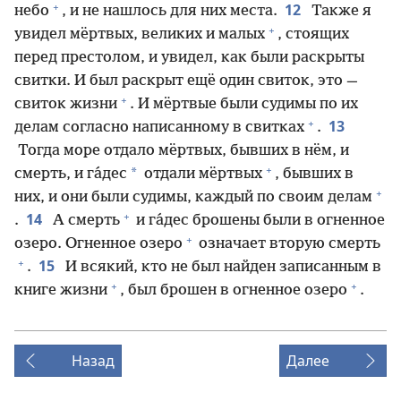
+
12
небо
, и не нашлось для них места.
Также я
+
увидел мёртвых, великих и малых
, стоящих
перед престолом, и увидел, как были раскрыты
свитки. И был раскрыт ещё один свиток, это —
+
свиток жизни
. И мёртвые были судимы по их
+
13
делам согласно написанному в свитках
.
Тогда море отдало мёртвых, бывших в нём, и
+
*
смерть, и га́дес
отдали мёртвых
, бывших в
+
них, и они были судимы, каждый по своим делам
+
14
.
А смерть
и га́дес брошены были в огненное
+
озеро. Огненное озеро
означает вторую смерть
+
15
.
И всякий, кто не был найден записанным в
+
+
книге жизни
, был брошен в огненное озеро
.
Назад
Далее