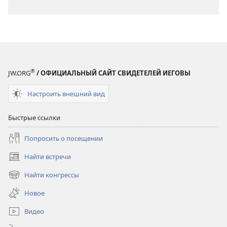
®
JW.ORG
/ ОФИЦИАЛЬНЫЙ САЙТ СВИДЕТЕЛЕЙ ИЕГОВЫ
Настроить внешний вид
Быстрые ссылки
Попросить о посещении
Найти встречи
(открывается
в
Найти конгрессы
(открывается
новом
в
окне)
Новое
новом
окне)
Видео