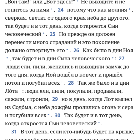
+
„Вон там!“ или „Вот здесь!“
Не выходите и не
+
+
24
гонитесь за ними
,
потому что как молния
,
сверкая, светит от одного края неба до другого,
так будет и в тот день, когда откроется Сын
+
25
человеческий
.
Но прежде он должен
перенести много страданий и это поколение
+
26
должно отвергнуть его
.
Как было в дни Ноя
+
+
27
, так будет и в дни Сына человеческого
:
люди ели, пили, женились и выходили замуж до
того дня, когда Ной вошёл в ковчег и пришёл
+
28
потоп и погубил всех
.
Так же было и в дни
+
Ло́та
: люди ели, пили, покупали, продавали,
29
сажали, строили,
но в день, когда Лот вышел
из Содо́ма, с неба дождём пролились огонь и сера
+
30
и погубили всех
.
Так будет и в тот день,
+
когда откроется Сын человеческий
.
31
В тот день, если кто-нибудь будет на крыше,