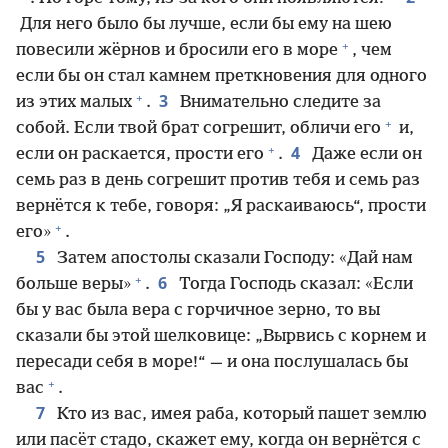
Для него было бы лучше, если бы ему на шею
+
повесили жёрнов и бросили его в море
, чем
если бы он стал камнем преткновения для одного
+
3
из этих малых
.
Внимательно следите за
+
собой. Если твой брат согрешит, обличи его
и,
+
4
если он раскается, прости его
.
Даже если он
семь раз в день согрешит против тебя и семь раз
вернётся к тебе, говоря: „Я раскаиваюсь“, прости
+
его»
.
5
Затем апостолы сказали Господу: «Дай нам
+
6
больше веры»
.
Тогда Господь сказал: «Если
бы у вас была вера с горчичное зерно, то вы
сказали бы этой шелковице: „Вырвись с корнем и
пересади себя в море!“ — и она послушалась бы
+
вас
.
7
Кто из вас, имея раба, который пашет землю
или пасёт стадо, скажет ему, когда он вернётся с