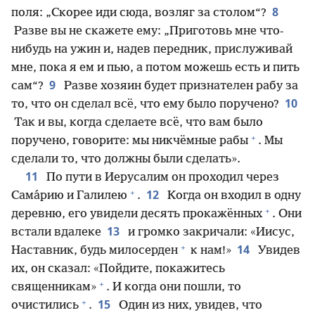
8
поля: „Скорее иди сюда, возляг за столом“?
Разве вы не скажете ему: „Приготовь мне что-
нибудь на ужин и, надев передник, прислуживай
мне, пока я ем и пью, а потом можешь есть и пить
9
сам“?
Разве хозяин будет признателен рабу за
10
то, что он сделал всё, что ему было поручено?
Так и вы, когда сделаете всё, что вам было
+
поручено, говорите: мы никчёмные рабы
. Мы
сделали то, что должны были сделать».
11
По пути в Иерусалим он проходил через
+
12
Сама́рию и Галилею
.
Когда он входил в одну
+
деревню, его увидели десять прокажённых
. Они
13
встали вдалеке
и громко закричали: «Иисус,
+
14
Наставник, будь милосерден
к нам!»
Увидев
их, он сказал: «Пойдите, покажитесь
+
священникам»
. И когда они пошли, то
+
15
очистились
.
Один из них, увидев, что