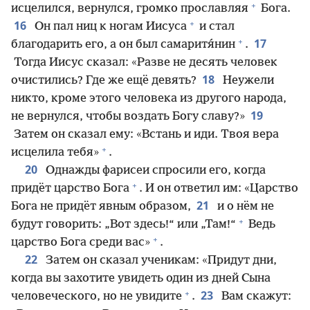
+
исцелился, вернулся, громко прославляя
Бога.
+
16
Он пал ниц к ногам Иисуса
и стал
+
17
благодарить его, а он был самаритя́нин
.
Тогда Иисус сказал: «Разве не десять человек
18
очистились? Где же ещё девять?
Неужели
никто, кроме этого человека из другого народа,
19
не вернулся, чтобы воздать Богу славу?»
Затем он сказал ему: «Встань и иди. Твоя вера
+
исцелила тебя»
.
20
Однажды фарисеи спросили его, когда
+
придёт царство Бога
. И он ответил им: «Царство
21
Бога не придёт явным образом,
и о нём не
+
будут говорить: „Вот здесь!“ или „Там!“
Ведь
+
царство Бога среди вас»
.
22
Затем он сказал ученикам: «Придут дни,
когда вы захотите увидеть один из дней Сына
+
23
человеческого, но не увидите
.
Вам скажут: