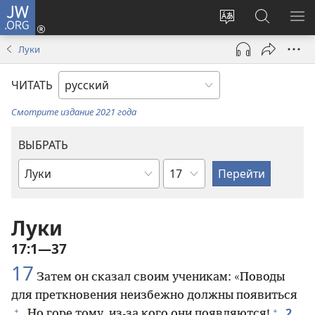
JW.ORG
Войти
(открывается
Изменить
Поиск
ПО
в
язык
по
М
Луки
новом
сайта
jw.org
окне)
ЧИТАТЬ
Смотрите издание 2021 года
ВЫБРАТЬ
по
по
главам
книгам
Библии
Луки
17:1—37
17
Затем он сказал своим ученикам: «Поводы
для преткновения неизбежно должны появиться
+
+
2
. Но горе тому, из-за кого они появляются!