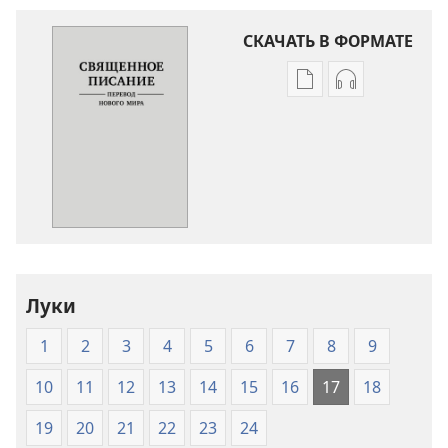
СКАЧАТЬ В ФОРМАТЕ
Варианты
Варианты
загрузки
загрузки
публикации
аудиозаписи
Священное
Священное
Писание.
Писание.
Перевод
Перевод
«Новый
«Новый
мир»
мир»
(издание
(издание
Луки
2007
2007
года)
года)
1
2
3
4
5
6
7
8
9
10
11
12
13
14
15
16
17
18
19
20
21
22
23
24