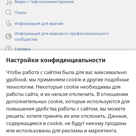
Видео с тифлокомментариями
Поиск
Информация для врачей
Информация для мирового профессионального
сообщества
Справка
Настройки конфиденциальности
Пожертвования
(открывается
Чтобы работа с сайтом была для вас максимально
в
новом
удобной, мы применяем cookie и другие подобные
ОНЛАЙН-БИБЛИОТЕКА Сторожевой башни
(открывается
окне)
технологии. Некоторые cookie необходимы для
в
работы сайта, и их нельзя отключить. В отношении
®
JW Hub
новом
(открывается
дополнительных cookie, которые используются для
окне)
в
®
повышения удобства работы с сайтом, вы можете
JW Library
новом
окне)
решить: хотите принять их или отклонить. Данные,
Watchtower Library
содержащиеся в cookie, не будут никому проданы
или использованы для рекламы и маркетинга.