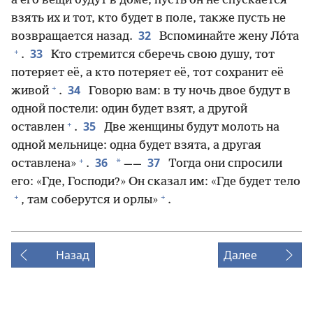
а его вещи будут в доме, пусть он не спускается
взять их и тот, кто будет в поле, также пусть не
32
возвращается назад.
Вспоминайте жену Ло́та
+
33
.
Кто стремится сберечь свою душу, тот
потеряет её, а кто потеряет её, тот сохранит её
+
34
живой
.
Говорю вам: в ту ночь двое будут в
одной постели: один будет взят, а другой
+
35
оставлен
.
Две женщины будут молоть на
одной мельнице: одна будет взята, а другая
+
36
37
*
оставлена»
.
——
Тогда они спросили
его: «Где, Господи?» Он сказал им: «Где будет тело
+
+
, там соберутся и орлы»
.
Назад
Далее