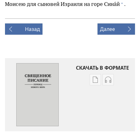
+
Моисею для сыновей Израиля на горе Сина́й
.
Назад
Далее
СКАЧАТЬ В ФОРМАТЕ
Варианты
Варианты
загрузки
загрузки
публикации
аудиозаписи
Священное
Священное
Писание.
Писание.
Перевод
Перевод
«Новый
«Новый
мир»
мир»