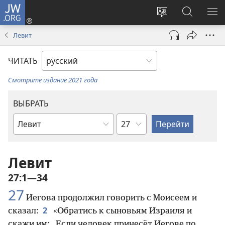
JW.ORG
Войти
(открывается
Изменить
Поиск
ПО
в
язык
по
М
Левит
новом
сайта
jw.org
окне)
ЧИТАТЬ
Смотрите издание 2021 года
ВЫБРАТЬ
по
по
главам
книгам
Библии
Левит
27:1—34
27
Иегова продолжил говорить с Моисеем и
2
сказал:
«Обратись к сыновьям Израиля и
скажи им: „Если человек принесёт Иегове по