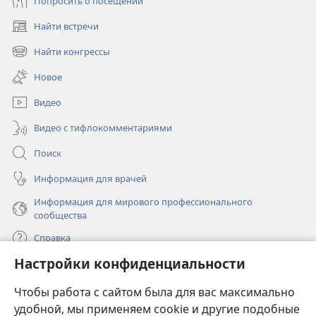
Попросить о посещении
Найти встречи
(открывается
в
Найти конгрессы
(открывается
новом
в
окне)
Новое
новом
окне)
Видео
Видео с тифлокомментариями
Поиск
Информация для врачей
Информация для мирового профессионального
сообщества
Справка
Настройки конфиденциальности
Пожертвования
(открывается
Чтобы работа с сайтом была для вас максимально
в
новом
удобной, мы применяем cookie и другие подобные
ОНЛАЙН-БИБЛИОТЕКА Сторожевой башни