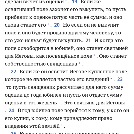
+
19
сделан вычет из оценки
.
Если же
освятивший поле захочет его выкупить, то пусть
прибавит к оценке пятую часть её суммы, и оно
+
20
снова станет его
.
Но если он не выкупит
поле и оно будет продано другому человеку, то
21
его уже нельзя будет выкупить.
И когда это
поле освободится в юбилей, оно станет святыней
+
для Иеговы, как посвящённое поле
. Оно станет
+
собственностью священника
.
22
Если же он освятит Иегове купленное поле,
+
23
которое не является частью его владений
,
то пусть священник рассчитает для него сумму
оценки до года юбилея и пусть он отдаст сумму
+
+
оценки в тот же день
. Это святыня для Иеговы
24
.
В год юбилея поле вернётся к тому, у кого он
его купил, к тому, кому принадлежит право
+
владения этой землёй
.
25