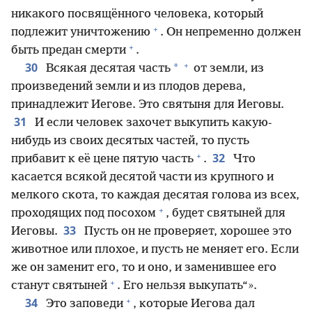
никакого посвящённого человека, который
+
подлежит уничтожению
. Он непременно должен
+
быть предан смерти
.
+
30
*
Всякая десятая часть
от земли, из
произведений земли и из плодов дерева,
принадлежит Иегове. Это святыня для Иеговы.
31
И если человек захочет выкупить какую-
нибудь из своих десятых частей, то пусть
+
32
прибавит к её цене пятую часть
.
Что
касается всякой десятой части из крупного и
мелкого скота, то каждая десятая голова из всех,
+
проходящих под посохом
, будет святыней для
33
Иеговы.
Пусть он не проверяет, хорошее это
животное или плохое, и пусть не меняет его. Если
же он заменит его, то и оно, и заменившее его
+
станут святыней
. Его нельзя выкупать“».
+
34
Это заповеди
, которые Иегова дал