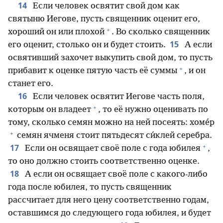
14
Если человек освятит свой дом как
святыню Иегове, пусть священник оценит его,
+
хороший он или плохой
. Во сколько священник
15
его оценит, столько он и будет стоить.
А если
освятивший захочет выкупить свой дом, то пусть
+
прибавит к оценке пятую часть её суммы
, и он
станет его.
16
Если человек освятит Иегове часть поля,
+
которым он владеет
, то её нужно оценивать по
тому, сколько семян можно на ней посеять: хоме́р
+
семян ячменя стоит пятьдесят си́клей серебра.
+
17
Если он освящает своё поле с года юбилея
,
то оно должно стоить соответственно оценке.
18
А если он освящает своё поле с какого-либо
года после юбилея, то пусть священник
рассчитает для него цену соответственно годам,
оставшимся до следующего года юбилея, и будет