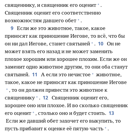
+
священнику, и священник его оценит
.
Священник оценит его соответственно
+
возможностям давшего обет
.
9
Если же это животное, такое, какое
приносят как приношение Иегове, то всё, что бы
+
10
он ни дал Иегове, станет святыней
.
Он не
может взять его назад и не может заменить
плохое хорошим или хорошее плохим. Если же он
заменит одно животное другим, то они оба станут
+
11
святыней.
А если это нечистое
животное,
такое, какое не приносят как приношение Иегове
+
, то он должен привести это животное к
+
12
священнику
.
Священник оценит его,
хорошее оно или плохое. И во сколько священник
+
13
его оценит
, столько оно и будет стоить.
Если же давший обет захочет его выкупить, то
+
пусть прибавит к оценке её пятую часть
.