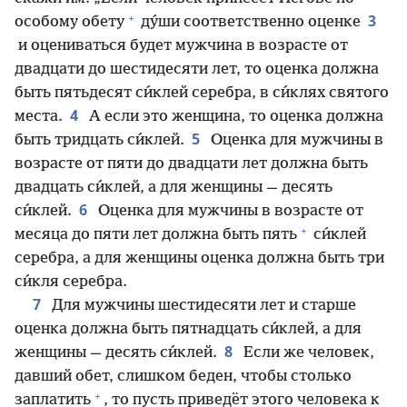
+
3
особому обету
ду́ши соответственно оценке
и оцениваться будет мужчина в возрасте от
двадцати до шестидесяти лет, то оценка должна
быть пятьдесят си́клей серебра, в си́клях святого
4
места.
А если это женщина, то оценка должна
5
быть тридцать си́клей.
Оценка для мужчины в
возрасте от пяти до двадцати лет должна быть
двадцать си́клей, а для женщины — десять
6
си́клей.
Оценка для мужчины в возрасте от
+
месяца до пяти лет должна быть пять
си́клей
серебра, а для женщины оценка должна быть три
си́кля серебра.
7
Для мужчины шестидесяти лет и старше
оценка должна быть пятнадцать си́клей, а для
8
женщины — десять си́клей.
Если же человек,
давший обет, слишком беден, чтобы столько
+
заплатить
, то пусть приведёт этого человека к