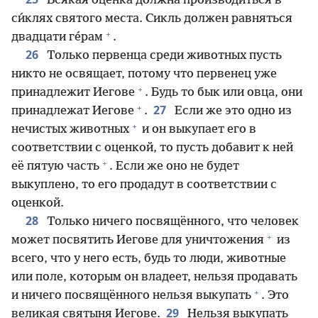
Всякая оценка должна производиться в
си́клях святого места. Сикль должен равняться
+
двадцати ге́рам
.
26
Только первенца среди животных пусть
никто не освящает, потому что первенец уже
+
принадлежит Иегове
. Будь то бык или овца, они
+
27
принадлежат Иегове
.
Если же это одно из
+
нечистых животных
и он выкупает его в
соответствии с оценкой, то пусть добавит к ней
+
её пятую часть
. Если же оно не будет
выкуплено, то его продадут в соответствии с
оценкой.
28
Только ничего посвящённого, что человек
+
может посвятить Иегове для уничтожения
из
всего, что у него есть, будь то люди, животные
или поле, которым он владеет, нельзя продавать
+
и ничего посвящённого нельзя выкупать
. Это
29
великая святыня Иегове.
Нельзя выкупать