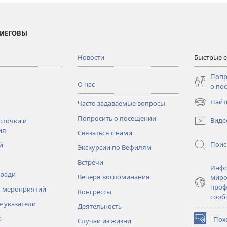
 ИЕГОВЫ
Новости
Быстрые 
Попр
О нас
о по
Найт
Часто задаваемые вопросы
(открывае
в
Попросить о посещении
Виде
рточки и
новом
ия
Связаться с нами
окне)
Поис
й
Экскурсии по Вефилям
Встречи
Инфо
тради
Вечеря воспоминания
миро
проф
 мероприятий
Конгрессы
сооб
 указатели
Деятельность
а
Пож
Случаи из жизни
(открывае