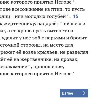
+
ание которого приятно Иегове
.
гове всесожжение из птиц, то пусть
15
+
+
рлиц
или молодых голубей
.
+
к жертвеннику, надорвёт
ей шею и
е, а её кровь пусть вытечет на
удалит у неё зоб с перьями и бросит
осточной стороны, на место для
режет её возле крыльев, не разделяя
т её на жертвеннике, на дровах,
+
всесожжение
, приношение,
+
ание которого приятно Иегове
.
Далее