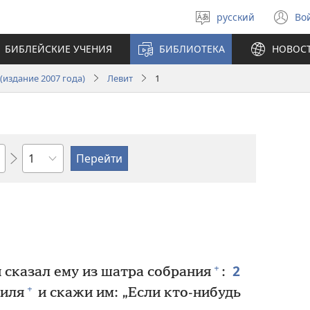
русский
Во
Выберите
(о
язык
в
БИБЛЕЙСКИЕ УЧЕНИЯ
БИБЛИОТЕКА
НОВОС
н
ок
издание 2007 года)
Левит
1
по
главам
2
+
 сказал ему из шатра собрания
:
+
аиля
и скажи им: „Если кто-нибудь