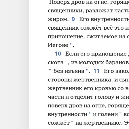
Поверх дров на огне, горящ
священники, разложат част
9
жиром.
Его внутренност
священник сожжёт всё это 
приношение, сжигаемое на 
+
Иегове
.
10
Если его приношение 
+
скота
, из молодых баранов
11
+
+
без изъяна
.
Его зако
стороны жертвенника, и сын
жертвенник его кровью со в
части и отделит голову и ж
поверх дров на огне, горящ
+
+
внутренности
и голени
во
+
сожжёт
на жертвеннике. Э