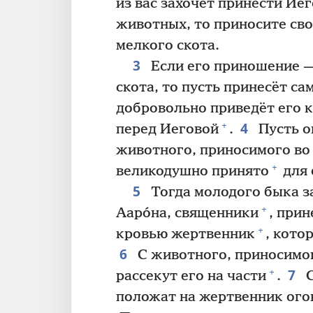
из вас захочет принести И
животных, то приносите св
мелкого скота.
3
Если его приношение —
скота, то пусть принесёт са
добровольно приведёт его к
4
+
перед Иеговой
.
Пусть о
животного, приносимого во 
+
великодушно принято
для 
5
Тогда молодого быка з
+
Ааро́на, священники
, прин
+
кровью жертвенник
, кото
6
С животного, приносимог
7
+
рассекут его на части
.
С
положат на жертвенник ого