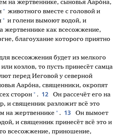
ем на жертвеннике, сыновья Ааро́на,
+
и
животного вместе с головой и
+
и
и голени вымоют водой, и
на жертвеннике как всесожжение,
огне, благоухание которого приятно
для всесожжения будет из мелкого
 или козлов, то пусть принесёт самца
лют перед Иеговой у северной
овья Ааро́на, священники, окропят
12
+
сех сторон
.
Он рассечёт его на
ир, и священник разложит всё это
13
+
ем на жертвеннике
.
Он вымоет
дой, и священник принесёт всё это и
то всесожжение, приношение,