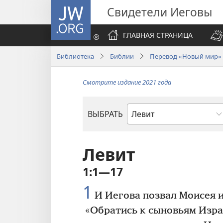
JW.ORG
Свидетели Иеговы
ГЛАВНАЯ СТРАНИЦА
Библиотека
Библии
Перевод «Новый мир» (
Смотрите издание 2021 года
ВЫБРАТЬ
по
книгам
Библии
Левит
1:1—17
1
И Иегова позвал Моисея и
«Обратись к сыновьям Изр