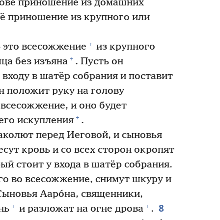
егове приношение из домашних
оё приношение из крупного или
+
 это всесожжение
из крупного
+
мца без изъяна
. Пусть он
 входу в шатёр собрания и поставит
н положит руку на голову
всесожжение, и оно будет
+
его искупления
.
аколют перед Иеговой, и сыновья
есут кровь и со всех сторон окропят
рый стоит у входа в шатёр собрания.
о во всесожжение, снимут шкуру и
ыновья Ааро́на, священники,
8
+
+
нь
и разложат на огне дрова
.