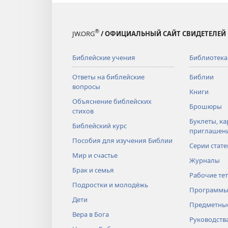
®
JW.ORG
/ ОФИЦИАЛЬНЫЙ САЙТ СВИДЕТЕЛЕЙ
Библейские учения
Библиотека
Ответы на библейские
Библии
вопросы
Книги
Объяснение библейских
Брошюры
стихов
Буклеты, ка
Библейский курс
приглашен
Пособия для изучения Библии
Серии стате
Мир и счастье
Журналы
Брак и семья
Рабочие те
Подростки и молодёжь
Программы
Дети
Предметные
Вера в Бога
Руководств