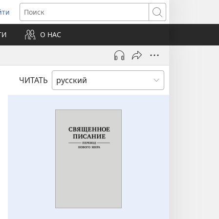
йти
ткрывается
Поиск
ТИ
О НАС
овом
не)
ЧИТАТЬ