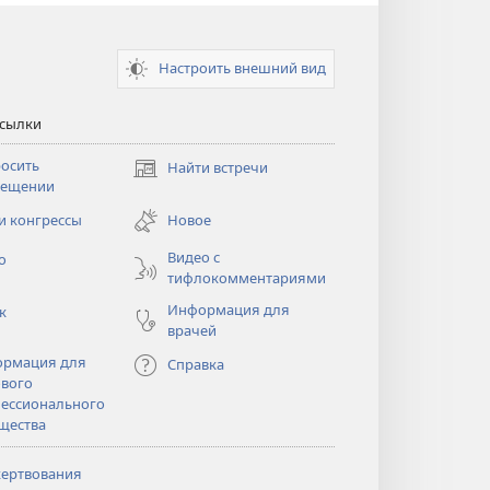
Настроить внешний вид
ссылки
осить
Найти встречи
(открывается
сещении
в
новом
и конгрессы
Новое
тся
окне)
Видео с
о
тифлокомментариями
Информация для
к
врачей
рмация для
Справка
вого
ессионального
щества
ертвования
тся