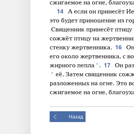
сжигаемое на огне, благоух
14
А если он принесёт Ие
это будет приношение из го
Священник принесёт птицу 
сожжёт птицу на жертвенник
16
стенку жертвенника.
Он 
его около жертвенника, с в
17
+
жирного пепла
.
Он раз
+
её. Затем священник сожжё
разложенных на огне. Это 
сжигаемое на огне, благоух
Назад