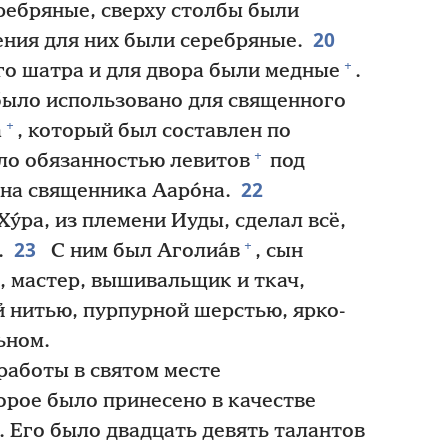
ребряные, сверху столбы были
20
ния для них были серебряные.
+
о шатра и для двора были медные
.
 было использовано для священного
+
а
, который был составлен по
+
ло обязанностью левитов
под
22
ына священника Ааро́на.
 Ху́ра, из племени Иуды, сделал всё,
23
+
.
С ним был Аголиа́в
, сын
а, мастер, вышивальщик и ткач,
 нитью, пурпурной шерстью, ярко-
ьном.
работы в святом месте
орое было принесено в качестве
. Его было двадцать девять талантов