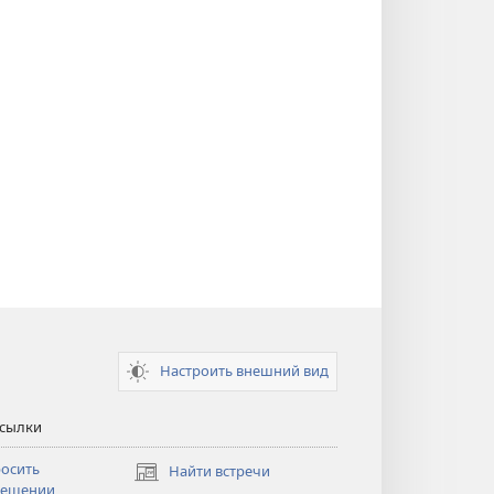
Настроить внешний вид
ссылки
осить
Найти встречи
(открывается
сещении