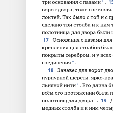
1
+
три основания с пазами
.
ворот двора, тоже составл
локтей. Так было с той и с 
сделано три столба и к ним 
полотнища для двора были 
17
Основания с пазами для
крепления для столбов были
покрыты серебром, и у всех
+
соединения
.
18
Занавес для ворот дво
пурпурной шерсти, ярко-кр
+
льняной нити
. Его длина 
всём его протяжении была п
19
+
полотнищ для двора
.
Д
медных столба и к ним четы