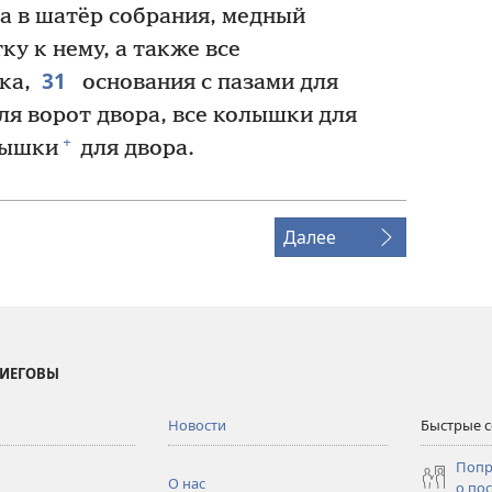
да в шатёр собрания, медный
у к нему, а также все
31
ка,
основания с пазами для
для ворот двора, все колышки для
+
лышки
для двора.
Далее
 ИЕГОВЫ
Новости
Быстрые 
Попр
О нас
о по