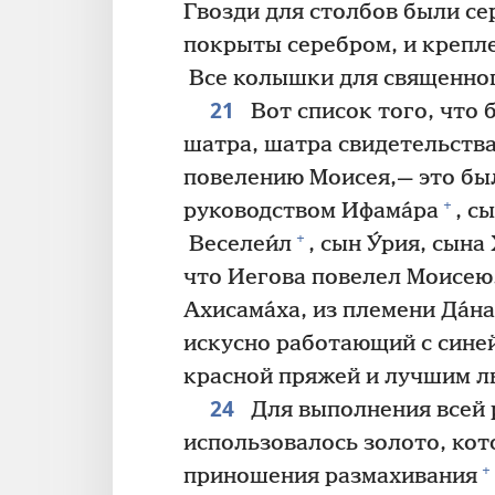
Гвозди для столбов были се
покрыты серебром, и крепле
Все колышки для священног
21
Вот список того, что
шатра, шатра свидетельств
повелению Моисея,— это бы
+
руководством Ифама́ра
, с
+
Веселеи́л
, сын У́рия, сына
что Иегова повелел Моисею
Ахисама́ха, из племени Да́н
искусно работающий с синей
красной пряжей и лучшим л
24
Для выполнения всей 
использовалось золото, кот
+
приношения размахивания