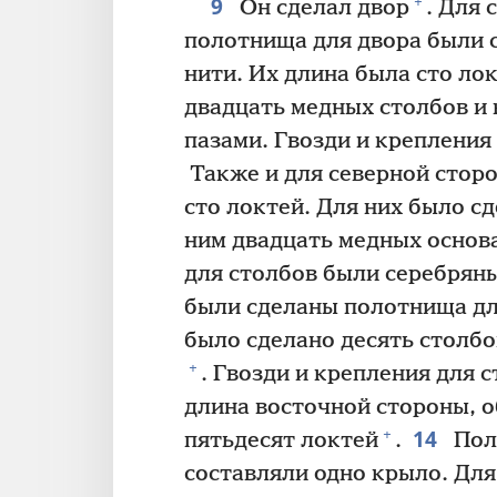
9
+
Он сделал двор
. Для 
полотнища для двора были 
нити. Их длина была сто ло
двадцать медных столбов и 
пазами. Гвозди и крепления
Также и для северной стор
сто локтей. Для них было с
ним двадцать медных основа
для столбов были серебрян
были сделаны полотнища дл
было сделано десять столбо
+
. Гвозди и крепления для 
длина восточной стороны, о
14
+
пятьдесят локтей
.
Пол
составляли одно крыло. Для