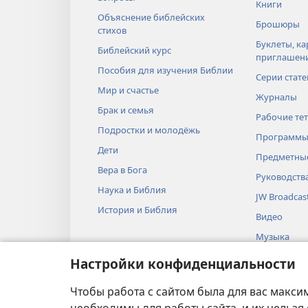
Книги
Объяснение библейских
Брошюры
стихов
Буклеты, ка
Библейский курс
приглашен
Пособия для изучения Библии
Серии стате
Мир и счастье
Журналы
Брак и семья
Рабочие те
Подростки и молодёжь
Программы
Дети
Предметные
Вера в Бога
Руководств
Наука и Библия
JW Broadcas
История и Библия
Видео
Музыка
Аудиопоста
Настройки конфиденциальности
Художестве
Библии
Чтобы работа с сайтом была для вас макси