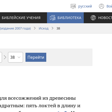
русский
Во
Выберите
(о
язык
в
БИБЛЕЙСКИЕ УЧЕНИЯ
БИБЛИОТЕКА
НОВОС
н
ок
издание 2007 года)
Исход
38
по
главам
для всесожжений из древесины
дратным: пять локтей в длину и
+