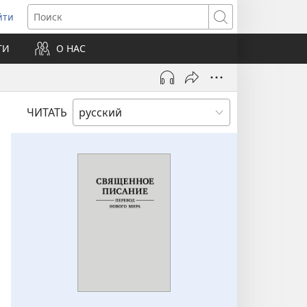
йти
ткрывается
Поиск
ТИ
О НАС
овом
не)
ЧИТАТЬ