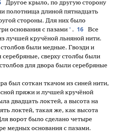
5
Другое крыло, по другую сторону
яли полотнища длиной пятнадцать
другой стороны. Для них было
16
+
три основания с пазами
.
Все
из лучшей кручёной льняной нити.
 столбов были медные. Гвозди и
 серебряные, сверху столбы были
 столбов для двора были серебряные
ра был соткан ткачом из синей нити,
асной пряжи и лучшей кручёной
была двадцать локтей, а высота на
ять локтей, такая же, как высота
ля ворот было сделано четыре
ре медных основания с пазами.