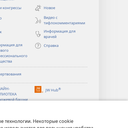
в
новом
и конгрессы
Новое
тся
окне)
Видео с
о
тифлокомментариями
Информация для
к
врачей
рмация для
Справка
вого
ессионального
щества
ертвования
тся
АЙН-
®
JW Hub
(открывается
ЛИОТЕКА
тся
в
рожевой башни
новом
®
окне)
ibrary
Watchtower Library
е технологии. Некоторые cookie