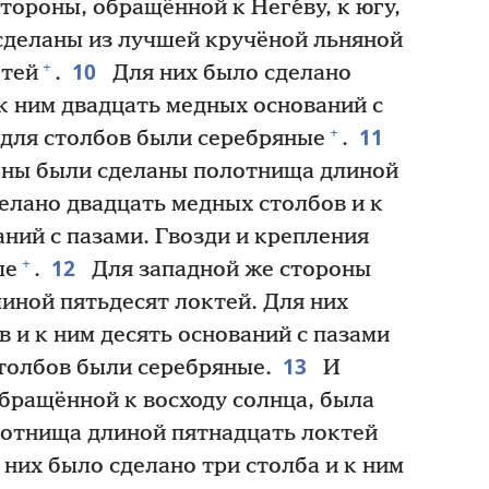
стороны, обращённой к Неге́ву, к югу,
сделаны из лучшей кручёной льняной
10
+
ктей
.
Для них было сделано
к ним двадцать медных оснований с
11
+
 для столбов были серебряные
.
оны были сделаны полотнища длиной
делано двадцать медных столбов и к
ний с пазами. Гвозди и крепления
12
+
ые
.
Для западной же стороны
иной пятьдесят локтей. Для них
в и к ним десять оснований с пазами
13
столбов были серебряные.
И
бращённой к восходу солнца, была
отнища длиной пятнадцать локтей
 них было сделано три столба и к ним