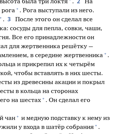
2
 высота была три локтя
.
На
+
 рога
. Рога выступали из него.
3
+
.
После этого он сделал все
: сосуды для пепла, совки, чаши,
огня. Все его принадлежности он
ал для жертвенника решётку —
+
амлением, в середине жертвенника
.
ольца и прикрепил их к четырём
кой, чтобы вставлять в них шесты.
есты из древесины акации и покрыл
есты в кольца на сторонах
+
его на шестах
. Он сделал его
+
й чан
и медную подставку к нему из
+
жили у входа в шатёр собрания
.