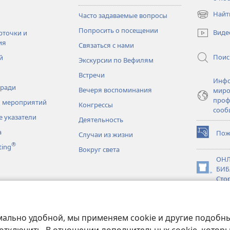
Найт
Часто задаваемые вопросы
(открывае
в
Попросить о посещении
Виде
рточки и
новом
ия
Связаться с нами
окне)
Поис
й
Экскурсии по Вефилям
Встречи
Инфо
тради
Вечеря воспоминания
миро
проф
 мероприятий
Конгрессы
сооб
 указатели
Деятельность
а
Пож
Случаи из жизни
(открывае
®
ting
в
Вокруг света
новом
ОНЛ
окне)
БИБ
(открывае
Сто
в
новки
новом
JW L
окне)
нное чтение
мально удобной, мы применяем cookie и другие подобны