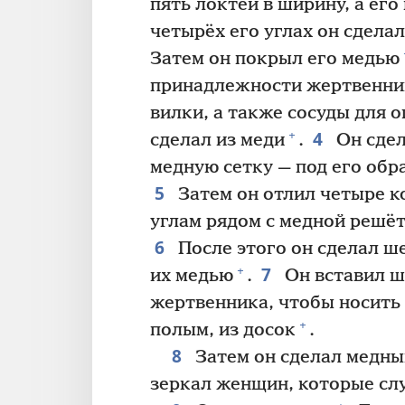
пять локтей в ширину, а его
четырёх его углах он сделал
Затем он покрыл его медью
принадлежности жертвенника
вилки, а также сосуды для 
4
+
сделал из меди
.
Он сдел
медную сетку — под его обр
5
Затем он отлил четыре к
углам рядом с медной решёт
6
После этого он сделал ш
7
+
их медью
.
Он вставил ш
жертвенника, чтобы носить 
+
полым, из досок
.
8
Затем он сделал медны
зеркал женщин, которые слу