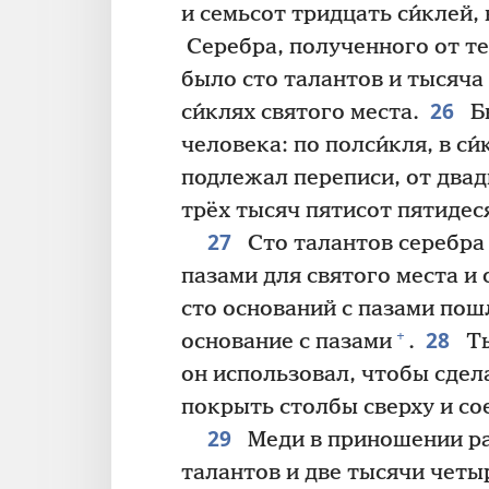
и семьсот тридцать си́клей, 
Серебра, полученного от те
было сто талантов и тысяча 
26
си́клях святого места.
Бы
человека: по полси́кля, в си
подлежал переписи, от двад
трёх тысяч пятисот пятидес
27
Сто талантов серебра
пазами для святого места и 
сто оснований с пазами пошл
28
+
основание с пазами
.
Ты
он использовал, чтобы сдела
покрыть столбы сверху и со
29
Меди в приношении ра
талантов и две тысячи четыр