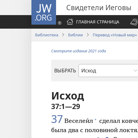
JW.ORG
Свидетели Иеговы
ГЛАВНАЯ СТРАНИЦА
Библиотека
Библии
Перевод «Новый мир» (
Смотрите издание 2021 года
ВЫБРАТЬ
по
книгам
Библии
Исход
37:1—29
37
+
Веселеи́л
сделал ковч
была два с половиной локтя
+