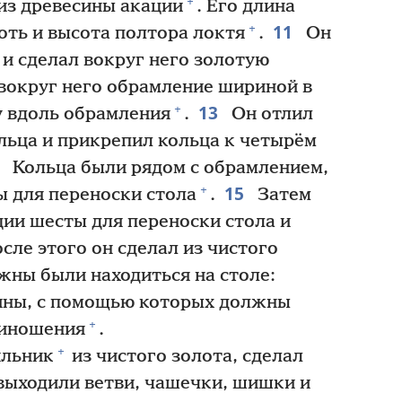
+
из древесины акации
. Его длина
11
+
оть и высота полтора локтя
.
Он
и сделал вокруг него золотую
вокруг него обрамление шириной в
13
+
у вдоль обрамления
.
Он отлил
льца и прикрепил кольца к четырём
4
Кольца были рядом с обрамлением,
15
+
ы для переноски стола
.
Затем
ции шесты для переноски стола и
сле этого он сделал из чистого
жны были находиться на столе:
ины, с помощью которых должны
+
риношения
.
+
ильник
из чистого золота, сделал
 выходили ветви, чашечки, шишки и