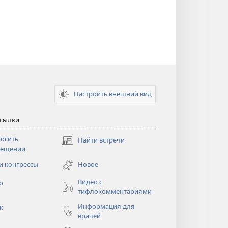
Настроить внешний вид
ссылки
осить
Найти встречи
(открывается
сещении
в
новом
и конгрессы
Новое
тся
окне)
Видео с
о
тифлокомментариями
Информация для
к
врачей