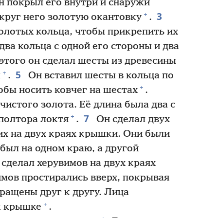
н покрыл его внутри и снаружи
3
+
круг него золотую окантовку
.
олотых кольца, чтобы прикрепить их
два кольца с одной его стороны и два
этого он сделал шесты из древесины
5
+
м
.
Он вставил шесты в кольца по
+
обы носить ковчег на шестах
.
чистого золота. Её длина была два с
7
+
полтора локтя
.
Он сделал двух
их на двух краях крышки. Они были
был на одном краю, а другой
 сделал херувимов на двух краях
мов простирались вверх, покрывая
бращены друг к другу. Лица
+
к крышке
.