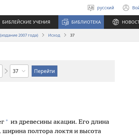
русский
Во
Выберите
(о
язык
в
БИБЛЕЙСКИЕ УЧЕНИЯ
БИБЛИОТЕКА
НОВОС
н
ок
издание 2007 года)
Исход
37
по
главам
+
ег
из древесины акации. Его длина
, ширина полтора локтя и высота