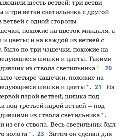
ыходили шесть ветвей: три ветви
ы и три ветви светильника с другой
 ветвей с одной стороны
шечки, похожие на цветок миндаля, а
 цветы; и на каждой из ветвей с
 было по три чашечки, похожие на
ередующиеся шишки и цветы. Такими
20
+
одивших из ствола светильника
.
было четыре чашечки, похожие на
21
+
ередующиеся шишки и цветы
.
Из
первой парой ветвей, шишка под
а под третьей парой ветвей — под
+
одившими из ствола светильника
.
 из его ствола. Весь светильник был
23
+
го золота
.
Затем он сделал для