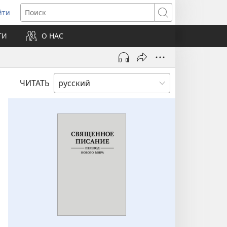
йти
ткрывается
Поиск
ТИ
О НАС
овом
не)
ЧИТАТЬ