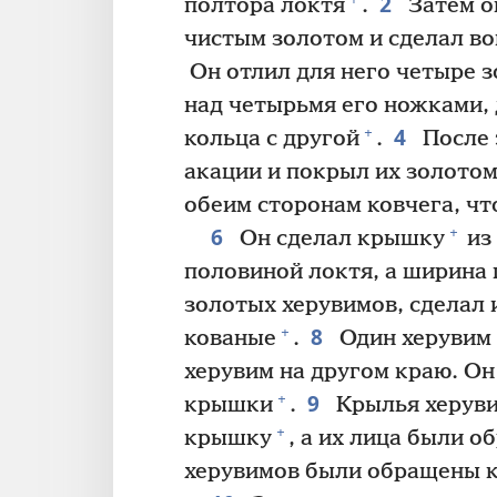
2
полтора локтя
.
Затем о
чистым золотом и сделал во
Он отлил для него четыре з
над четырьмя его ножками, 
4
+
кольца с другой
.
После 
акации и покрыл их золото
обеим сторонам ковчега, чт
6
+
Он сделал крышку
из 
половиной локтя, а ширина 
золотых херувимов, сделал 
8
+
кованые
.
Один херувим 
херувим на другом краю. Он
9
+
крышки
.
Крылья херуви
+
крышку
, а их лица были о
херувимов были обращены 