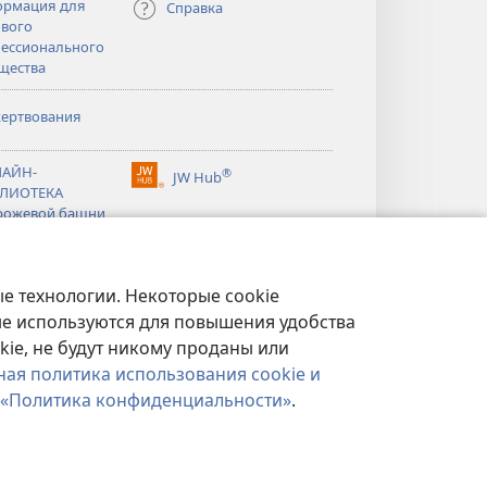
рмация для
Справка
вого
ессионального
щества
ертвования
тся
АЙН-
®
JW Hub
(открывается
ЛИОТЕКА
тся
в
рожевой башни
новом
®
окне)
ibrary
Watchtower Library
е технологии. Некоторые cookie
ые используются для повышения удобства
kie, не будут никому проданы или
ная политика использования cookie и
«Политика конфиденциальности»
.
ФИДЕНЦИАЛЬНОСТИ