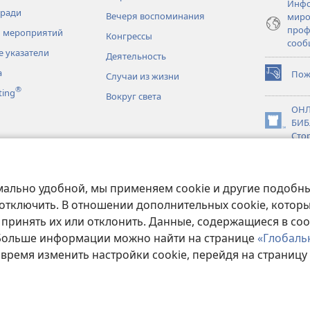
Инфо
тради
Вечеря воспоминания
миро
проф
 мероприятий
Конгрессы
сооб
 указатели
Деятельность
а
Пож
Случаи из жизни
(открывае
®
ting
в
Вокруг света
новом
ОНЛ
окне)
БИБ
(открывае
Сто
в
новки
новом
JW L
окне)
нное чтение
мально удобной, мы применяем cookie и другие подобны
 отключить. В отношении дополнительных cookie, котор
 принять их или отклонить. Данные, содержащиеся в coo
 Больше информации можно найти на странице
«Глобаль
Copyright
© 2026 Watch Tower Bible and Tract Society of Pennsylvania.
 время изменить настройки cookie, перейдя на страницу
ЗОВАНИЯ
|
ПОЛИТИКА КОНФИДЕНЦИАЛЬНОСТИ
|
НАСТРОЙКИ КОН