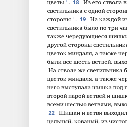
18
+
цветы
.
Из его ствола в
светильника с одной сторон
19
+
стороны
.
На каждой из
светильника было по три ча
также чередующиеся шишки и
другой стороны светильника
цветок миндаля, а также ч
были все шесть ветвей, вых
На стволе же светильника 
цветок миндаля, а также ч
него выступала шишка под 
второй парой ветвей и шишк
всеми шестью ветвями, вых
22
Шишки и ветви выходили
цельный, кованый, из чисто