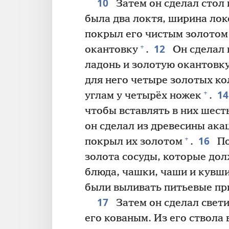
10
Затем он сделал стол 
была два локтя, ширина лок
покрыл его чистым золотом 
12
+
окантовку
.
Он сделал 
ладонь и золотую окантовк
для него четыре золотых ко
1
+
углам у четырёх ножек
.
чтобы вставлять в них шест
он сделал из древесины ака
16
+
покрыл их золотом
.
По
золота сосуды, которые дол
блюда, чашки, чаши и кувш
были выливать питьевые п
17
Затем он сделал свет
его кованым. Из его ствола