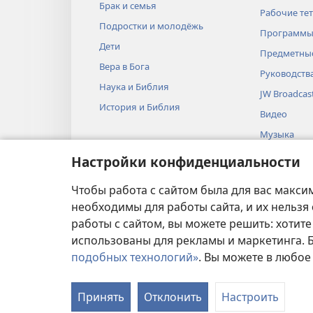
Брак и семья
Рабочие те
Подростки и молодёжь
Программы
Дети
Предметные
Вера в Бога
Руководств
Наука и Библия
JW Broadcas
История и Библия
Видео
Музыка
Аудиопоста
Настройки конфиденциальности
Художестве
Библии
Чтобы работа с сайтом была для вас макси
необходимы для работы сайта, и их нельзя
работы с сайтом, вы можете решить: хотите
использованы для рекламы и маркетинга.
подобных технологий»
. Вы можете в любое
УСЛОВИЯ ИСПОЛЬ
Принять
Отклонить
Настроить