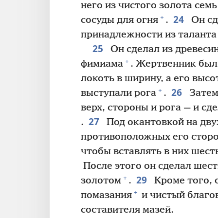
него из чистого золота сем
24
+
сосуды для огня
.
Он сд
принадлежности из таланта 
25
Он сделал из древеси
+
фимиама
. Жертвенник был
локоть в ширину, а его высо
26
+
выступали рога
.
Затем
верх, стороны и рога — и сд
27
.
Под окантовкой на дву
противоположных его сторон
чтобы вставлять в них шес
После этого он сделал шест
29
+
золотом
.
Кроме того, 
+
помазания
и чистый благо
составителя мазей.