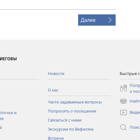
Далее
 ИЕГОВЫ
Новости
Быстрые 
Попр
О нас
о по
Найт
Часто задаваемые вопросы
(открывае
в
Попросить о посещении
Виде
рточки и
новом
ия
Связаться с нами
окне)
Поис
й
Экскурсии по Вефилям
Встречи