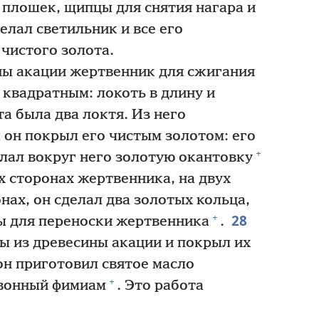
ь плошек, щипцы для снятия нагара и
елал светильник и все его
чистого золота.
ны акации жертвенник для сжигания
 квадратным: локоть в длину и
та была два локтя. Из него
 он покрыл его чистым золотом: его
+
елал вокруг него золотую окантовку
х сторонах жертвенника, на двух
ах, он сделал два золотых кольца,
28
+
ты для переноски жертвенника
.
ы из древесины акации и покрыл их
он приготовил святое масло
+
вонный фимиам
. Это работа