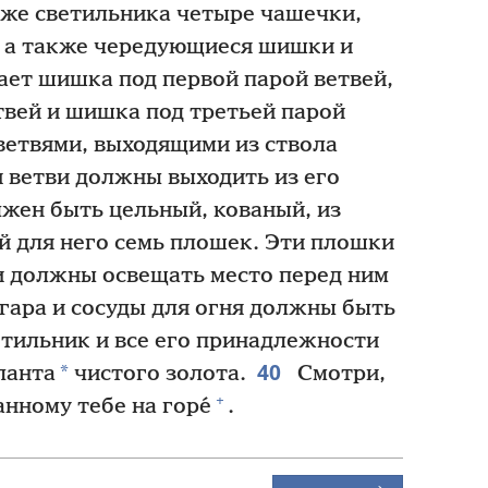
 же светильника четыре чашечки,
, а также чередующиеся шишки и
ает шишка под первой парой ветвей,
твей и шишка под третьей парой
ветвями, выходящими из ствола
ветви должны выходить из его
лжен быть цельный, кованый, из
 для него семь плошек. Эти плошки
 должны освещать место перед ним
гара и сосуды для огня должны быть
тильник и все его принадлежности
40
*
ланта
чистого золота.
Смотри,
+
анному тебе на горе́
.