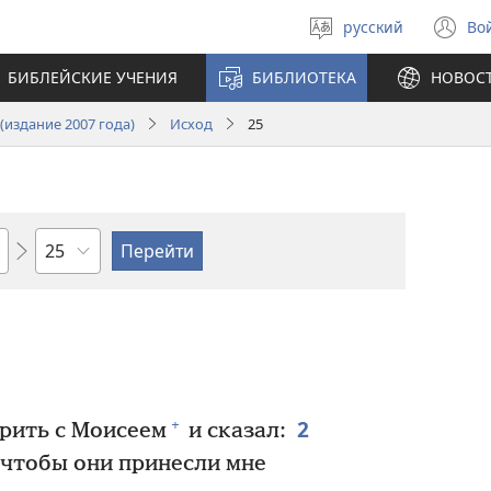
русский
Во
Выберите
(о
язык
в
БИБЛЕЙСКИЕ УЧЕНИЯ
БИБЛИОТЕКА
НОВОС
н
ок
издание 2007 года)
Исход
25
по
главам
2
+
рить с Моисеем
и сказал:
чтобы они принесли мне