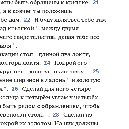
21
олжны быть обращены к крышке.
, а в ковчег ты положишь
22
бе дам.
Я буду являться тебе там
+
 над крышкой
, между двумя
чеге свидетельства, давая тебе все
+
аиля
.
+
акации стол
длиной два локтя,
24
полтора локтя.
Покрой его
25
+
круг него золотую окантовку
.
*
ение шириной в ладонь
и золотую
26
+
я
.
Сделай для него четыре
кольца к четырём углам у четырёх
 быть рядом с обрамлением, чтобы
28
+
переноски стола
.
Сделай из
покрой их золотом. На них должны