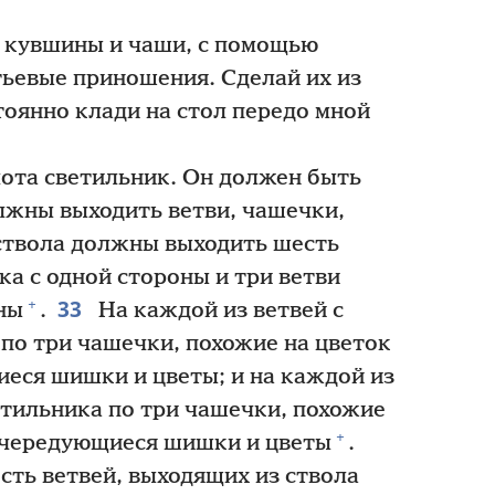
 кувшины и чаши, с помощью
тьевые приношения. Сделай их из
оянно клади на стол передо мной
лота светильник. Он должен быть
олжны выходить ветви, чашечки,
ствола должны выходить шесть
ка с одной стороны и три ветви
33
+
ны
.
На каждой из ветвей с
по три чашечки, похожие на цветок
еся шишки и цветы; и на каждой из
етильника по три чашечки, похожие
+
е чередующиеся шишки и цветы
.
ть ветвей, выходящих из ствола