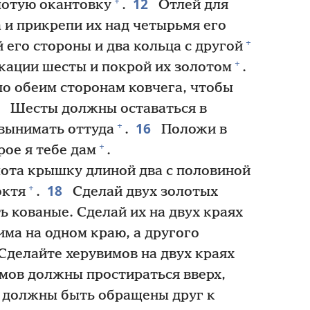
12
+
лотую окантовку
.
Отлей для
 и прикрепи их над четырьмя его
+
 его стороны и два кольца с другой
+
кации шесты и покрой их золотом
.
по обеим сторонам ковчега, чтобы
5
Шесты должны оставаться в
16
+
 вынимать оттуда
.
Положи в
+
рое я тебе дам
.
лота крышку длиной два с половиной
18
+
октя
.
Сделай двух золотых
 кованые. Сделай их на двух краях
ма на одном краю, а другого
 Сделайте херувимов на двух краях
мов должны простираться вверх,
а должны быть обращены друг к