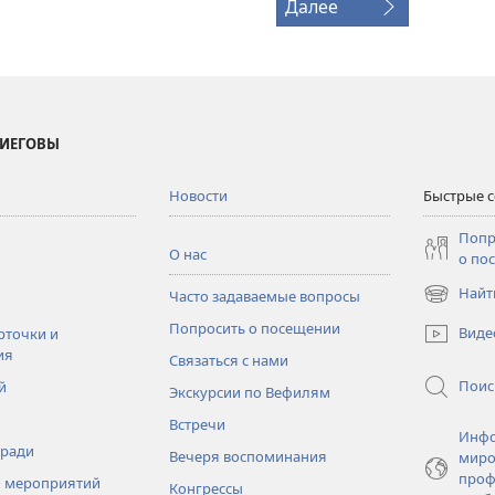
Далее
 ИЕГОВЫ
Новости
Быстрые 
Попр
О нас
о по
Найт
Часто задаваемые вопросы
(открывае
в
Попросить о посещении
Виде
рточки и
новом
ия
Связаться с нами
окне)
Поис
й
Экскурсии по Вефилям
Встречи
Инфо
тради
Вечеря воспоминания
миро
проф
 мероприятий
Конгрессы