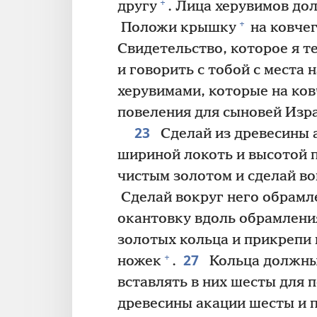
+
другу
. Лица херувимов д
+
Положи крышку
на ковчег
Свидетельство, которое я те
и говорить с тобой с места
херувимами, которые на ков
повеления для сыновей Изр
23
Сделай из древесины 
шириной локоть и высотой 
чистым золотом и сделай во
Сделай вокруг него обрамл
окантовку вдоль обрамлени
золотых кольца и прикрепи 
27
+
ножек
.
Кольца должны
вставлять в них шесты для 
древесины акации шесты и 