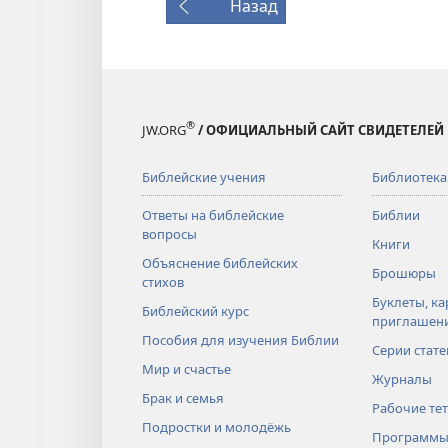
Назад
®
JW.ORG
/ ОФИЦИАЛЬНЫЙ САЙТ СВИДЕТЕЛЕЙ
Библейские учения
Библиотека
Ответы на библейские
Библии
вопросы
Книги
Объяснение библейских
Брошюры
стихов
Буклеты, ка
Библейский курс
приглашен
Пособия для изучения Библии
Серии стате
Мир и счастье
Журналы
Брак и семья
Рабочие те
Подростки и молодёжь
Программы