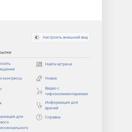
Настроить внешний вид
ссылки
осить
Найти встречи
(открывается
сещении
в
новом
и конгрессы
Новое
тся
окне)
Видео с
о
тифлокомментариями
Информация для
к
врачей
рмация для
Справка
вого
ессионального