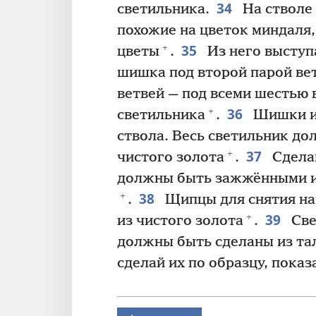
34
светильника.
На стволе
похожие на цветок миндаля
35
+
цветы
.
Из него выступ
шишка под второй парой ве
ветвей — под всеми шестью 
36
+
светильника
.
Шишки и 
ствола. Весь светильник до
37
+
чистого золота
.
Сделай
должны быть зажжёнными и
38
+
.
Щипцы для снятия на
39
+
из чистого золота
.
Све
должны быть сделаны из та
сделай их по образцу, показ