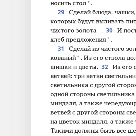
+
носить стол
.
29
Сделай блюда, чашки,
которых будут выливать пи
30
+
чистого золота
.
И пост
+
хлеб предложения
.
31
Сделай из чистого зо
+
кованый
. Из его ствола д
32
шишки и цветы.
Из его 
ветвей: три ветви светильни
светильника с другой сторо
одной стороны светильника 
миндаля, а также чередующи
ветвей с другой стороны св
на цветок миндаля, а такж
Такими должны быть все шес