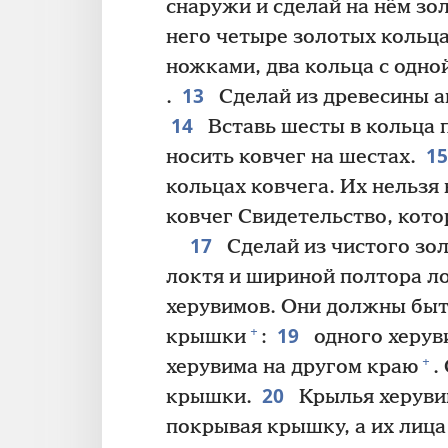
снаружи и сделай на нём зо
него четыре золотых кольца
ножками, два кольца с одной
13
.
Сделай из древесины а
14
Вставь шесты в кольца 
1
носить ковчег на шестах.
кольцах ковчега. Их нельзя
ковчег Свидетельство, кото
17
Сделай из чистого зо
локтя и шириной полтора л
херувимов. Они должны быть
19
+
крышки
:
одного херуви
+
херувима на другом краю
.
20
крышки.
Крылья херуви
покрывая крышку, а их лиц