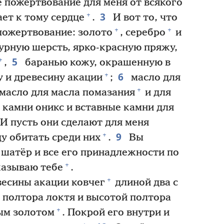
 пожертвование для меня от всякого
3
+
ет к тому сердце
.
И вот то, что
+
+
пожертвование: золото
, серебро
и
урную шерсть, ярко-красную пряжу,
5
+
,
баранью кожу, окрашенную в
6
+
 и древесину акации
;
масло для
+
масло для масла помазания
и для
камни оникс и вставные камни для
И пусть они сделают для меня
9
+
ду обитать среди них
.
Вы
шатёр и все его принадлежности по
+
казываю тебе
.
+
весины акации ковчег
длиной два с
 полтора локтя и высотой полтора
+
ым золотом
. Покрой его внутри и