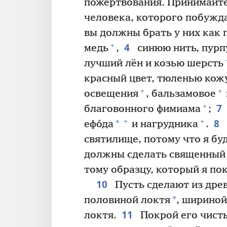
пожертвования. Принимайте
человека, которого побужда
вы должны брать у них как 
4
+
медь
,
синюю нить, пурп
лучший лён и козью шерсть
красный цвет, тюленью кожу
+
+
освещения
, бальзамовое
7
+
благовонного фимиама
;
8
+
+
*
ефо́да
и нагрудника
.
святилище, потому что я бу
должны сделать священный 
тому образцу, который я по
10
Пусть сделают из дре
*
половиной локтя
, шириной
11
локтя.
Покрой его чист