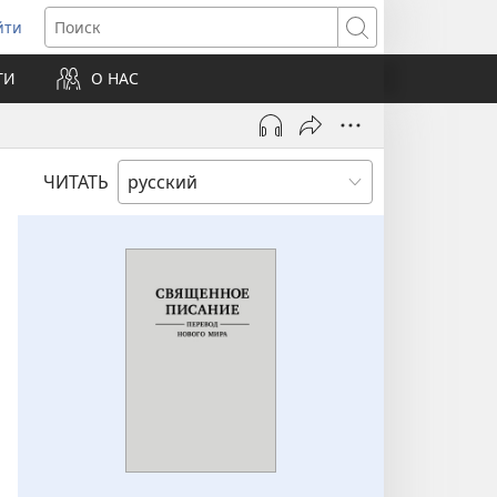
йти
ткрывается
Поиск
ТИ
О НАС
овом
не)
ЧИТАТЬ