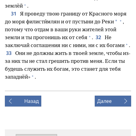
+
землёй
.
31
Я проведу твою границу от Красного моря
+
*
до моря филисти́млян и от пустыни до Реки
,
потому что отдам в ваши руки жителей этой
+
32
земли и ты прогонишь их от себя
.
Не
+
заключай соглашения ни с ними, ни с их богами
.
33
Они не должны жить в твоей земле, чтобы из-
за них ты не стал грешить против меня. Если ты
будешь служить их богам, это станет для тебя
+
западнёй»
.
Назад
Далее