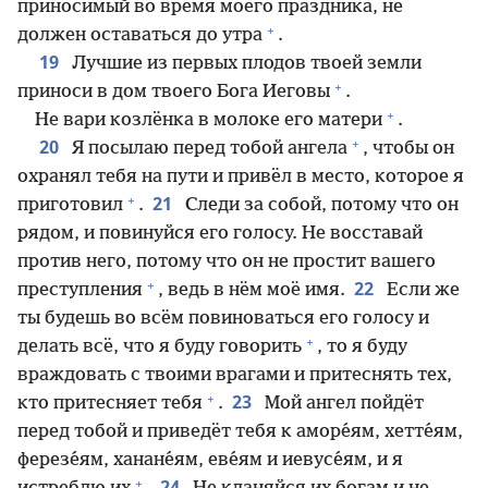
приносимый во время моего праздника, не
+
должен оставаться до утра
.
19
Лучшие из первых плодов твоей земли
+
приноси в дом твоего Бога Иеговы
.
+
Не вари козлёнка в молоке его матери
.
+
20
Я посылаю перед тобой ангела
, чтобы он
охранял тебя на пути и привёл в место, которое я
+
21
приготовил
.
Следи за собой, потому что он
рядом, и повинуйся его голосу. Не восставай
против него, потому что он не простит вашего
+
22
преступления
, ведь в нём моё имя.
Если же
ты будешь во всём повиноваться его голосу и
+
делать всё, что я буду говорить
, то я буду
враждовать с твоими врагами и притеснять тех,
+
23
кто притесняет тебя
.
Мой ангел пойдёт
перед тобой и приведёт тебя к аморе́ям, хетте́ям,
ферезе́ям, ханане́ям, еве́ям и иевусе́ям, и я
+
24