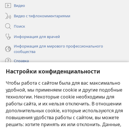
окне)
Видео
Видео с тифлокомментариями
Поиск
Информация для врачей
Информация для мирового профессионального
сообщества
Справка
Настройки конфиденциальности
Пожертвования
(открывается
Чтобы работа с сайтом была для вас максимально
в
новом
удобной, мы применяем cookie и другие подобные
ОНЛАЙН-БИБЛИОТЕКА Сторожевой башни
(открывается
окне)
технологии. Некоторые cookie необходимы для
в
работы сайта, и их нельзя отключить. В отношении
®
JW Hub
новом
(открывается
дополнительных cookie, которые используются для
окне)
в
®
повышения удобства работы с сайтом, вы можете
JW Library
новом
окне)
решить: хотите принять их или отклонить. Данные,