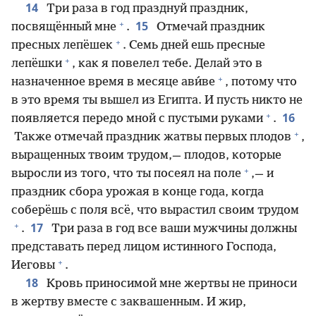
14
Три раза в год празднуй праздник,
+
15
посвящённый мне
.
Отмечай праздник
+
пресных лепёшек
. Семь дней ешь пресные
+
лепёшки
, как я повелел тебе. Делай это в
+
назначенное время в месяце ави́ве
, потому что
в это время ты вышел из Египта. И пусть никто не
+
16
появляется передо мной с пустыми руками
.
+
Также отмечай праздник жатвы первых плодов
,
выращенных твоим трудом,— плодов, которые
+
выросли из того, что ты посеял на поле
,— и
праздник сбора урожая в конце года, когда
соберёшь с поля всё, что вырастил своим трудом
+
17
.
Три раза в год все ваши мужчины должны
представать перед лицом истинного Господа,
+
Иеговы
.
18
Кровь приносимой мне жертвы не приноси
в жертву вместе с заквашенным. И жир,