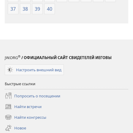
37
38
39
40
®
JW.ORG
/ ОФИЦИАЛЬНЫЙ САЙТ СВИДЕТЕЛЕЙ ИЕГОВЫ
Настроить внешний вид
Быстрые ссылки
Попросить о посещении
Найти встречи
(открывается
в
Найти конгрессы
(открывается
новом
в
окне)
Новое
новом