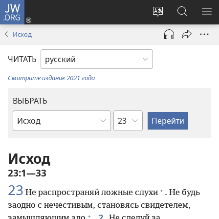
JW.ORG
Войти
(открывается
Изменить
Поиск
ПО
в
язык
по
М
Исход
новом
сайта
jw.org
окне)
ЧИТАТЬ
Смотрите издание 2021 года
ВЫБРАТЬ
по
по
главам
книгам
Библии
Исход
23:1—33
23
+
Не распространяй ложные слухи
. Не будь
заодно с нечестивым, становясь свидетелем,
+
2
замышляющим зло
.
Не следуй за