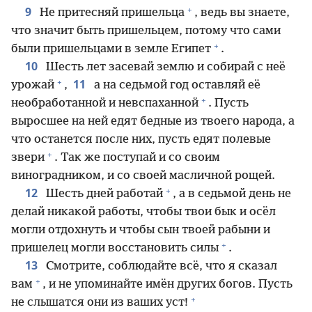
+
9
Не притесняй пришельца
, ведь вы знаете,
что значит быть пришельцем, потому что сами
+
были пришельцами в земле Египет
.
10
Шесть лет засевай землю и собирай с неё
+
11
урожай
,
а на седьмой год оставляй её
+
необработанной и невспаханной
. Пусть
выросшее на ней едят бедные из твоего народа, а
что останется после них, пусть едят полевые
+
звери
. Так же поступай и со своим
виноградником, и со своей масличной рощей.
+
12
Шесть дней работай
, а в седьмой день не
делай никакой работы, чтобы твои бык и осёл
могли отдохнуть и чтобы сын твоей рабыни и
+
пришелец могли восстановить силы
.
13
Смотрите, соблюдайте всё, что я сказал
+
вам
, и не упоминайте имён других богов. Пусть
+
не слышатся они из ваших уст!