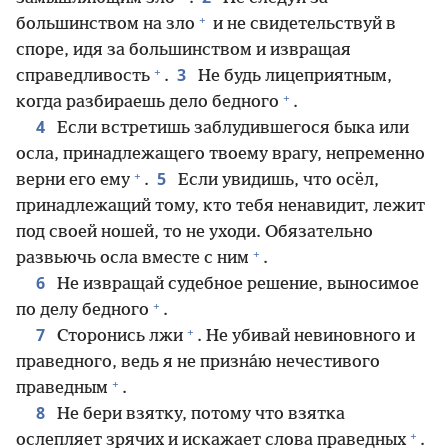
+
большинством на зло
и не свидетельствуй в
споре, идя за большинством и извращая
+
3
справедливость
.
Не будь лицеприятным,
+
когда разбираешь дело бедного
.
4
Если встретишь заблудившегося быка или
осла, принадлежащего твоему врагу, непременно
+
5
верни его ему
.
Если увидишь, что осёл,
принадлежащий тому, кто тебя ненавидит, лежит
под своей ношей, то не уходи. Обязательно
+
развьючь осла вместе с ним
.
6
Не извращай судебное решение, выносимое
+
по делу бедного
.
+
7
Сторонись лжи
. Не убивай невиновного и
праведного, ведь я не призна́ю нечестивого
+
праведным
.
8
Не бери взятку, потому что взятка
+
ослепляет зрячих и искажает слова праведных
.