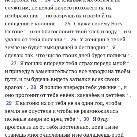
истреблю их
.
Не кланяйся их богам и не
служи им, не делай ничего похожего на их
+
изображения
, но разрушь их и разбей их
+
25
священные колонны
.
Служи своему Богу
+
+
Иегове
, и он благословит твой хлеб и воду
, и я
+
26
удалю от тебя болезни
.
У женщин в твоей
+
земле не будет выкидышей и бесплодия
. Я
+
сделаю так, что число твоих дней будет полным
.
+
27
Я пошлю впереди тебя страх передо мной
и приведу в замешательство все народы на твоём
пути, и ты будешь видеть затылки всех своих
+
+
28
врагов
.
Я пошлю впереди тебя уныние
, и
+
оно прогонит от тебя еве́ев, ханане́ев и хетте́ев
.
29
Я выгоню их от тебя не за один год, чтобы
земля не опустела и чтобы не размножились
+
30
полевые звери во вред тебе
.
Я буду
прогонять их от тебя постепенно, пока ты не
станешь многочисленным и не овладеешь этой