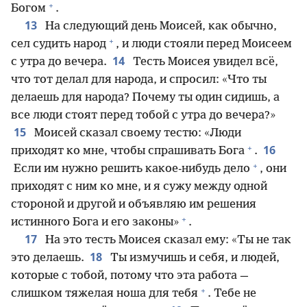
+
Богом
.
13
На следующий день Моисей, как обычно,
+
сел судить народ
, и люди стояли перед Моисеем
14
с утра до вечера.
Тесть Моисея увидел всё,
что тот делал для народа, и спросил: «Что ты
делаешь для народа? Почему ты один сидишь, а
все люди стоят перед тобой с утра до вечера?»
15
Моисей сказал своему тестю: «Люди
+
16
приходят ко мне, чтобы спрашивать Бога
.
+
Если им нужно решить какое-нибудь дело
, они
приходят с ним ко мне, и я сужу между одной
стороной и другой и объявляю им решения
+
истинного Бога и его законы»
.
17
На это тесть Моисея сказал ему: «Ты не так
18
это делаешь.
Ты измучишь и себя, и людей,
которые с тобой, потому что эта работа —
+
слишком тяжелая ноша для тебя
. Тебе не