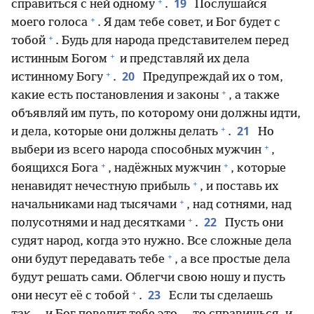
+
19
справиться с ней одному
.
Послушайся
+
моего голоса
. Я дам тебе совет, и Бог будет с
+
тобой
. Будь для народа представителем перед
+
истинным Богом
и представляй их дела
+
20
истинному Богу
.
Предупреждай их о том,
+
какие есть постановления и законы
, а также
объявляй им путь, по которому они должны идти,
+
21
и дела, которые они должны делать
.
Но
+
выбери из всего народа способных мужчин
,
+
+
боящихся Бога
, надёжных мужчин
, которые
+
ненавидят нечестную прибыль
, и поставь их
+
начальниками над тысячами
, над сотнями, над
+
22
полусотнями и над десятками
.
Пусть они
судят народ, когда это нужно. Все сложные дела
+
они будут передавать тебе
, а все простые дела
будут решать сами. Облегчи свою ношу и пусть
+
23
они несут её с тобой
.
Если ты сделаешь