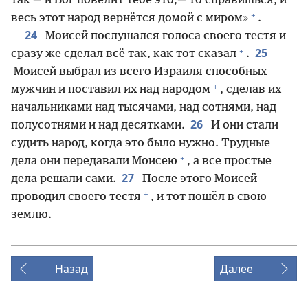
так — и Бог повелит тебе это,— то справишься, и
+
весь этот народ вернётся домой с миром»
.
24
Моисей послушался голоса своего тестя и
+
25
сразу же сделал всё так, как тот сказал
.
Моисей выбрал из всего Израиля способных
+
мужчин и поставил их над народом
, сделав их
начальниками над тысячами, над сотнями, над
26
полусотнями и над десятками.
И они стали
судить народ, когда это было нужно. Трудные
+
дела они передавали Моисею
, а все простые
27
дела решали сами.
После этого Моисей
+
проводил своего тестя
, и тот пошёл в свою
землю.
Назад
Далее