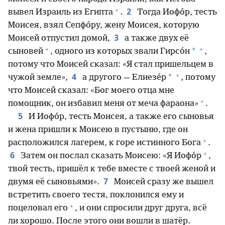
+
2
вывел Израиль из Египта
.
Тогда Иофо́р, тесть
Моисея, взял Сепфо́ру, жену Моисея, которую
3
Моисей отпустил домой,
а также двух её
+
+
*
сыновей
, одного из которых звали Гирсо́н
,
потому что Моисей сказал: «Я стал пришельцем в
+
4
*
чужой земле»,
а другого — Елиезе́р
, потому
что Моисей сказал: «Бог моего отца мне
+
помощник, он избавил меня от меча фараона»
.
5
И Иофо́р, тесть Моисея, а также его сыновья
и жена пришли к Моисею в пустыню, где он
+
расположился лагерем, к горе истинного Бога
.
+
6
Затем он послал сказать Моисею: «Я Иофо́р
,
твой тесть, пришёл к тебе вместе с твоей женой и
7
двумя её сыновьями».
Моисей сразу же вышел
встретить своего тестя, поклонился ему и
+
поцеловал его
, и они спросили друг друга, всё
ли хорошо. После этого они вошли в шатёр.