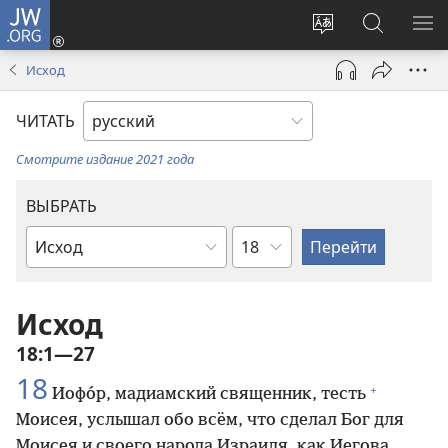
JW.ORG
Войти
(открывается
Изменить
Поиск
ПО
в
язык
по
М
Исход
новом
сайта
jw.org
окне)
ЧИТАТЬ
Смотрите издание 2021 года
ВЫБРАТЬ
по
по
главам
книгам
Библии
Исход
18:1—27
18
+
Иофо́р, мадиамский священник, тесть
Моисея, услышал обо всём, что сделал Бог для
Моисея и своего народа Израиля, как Иегова