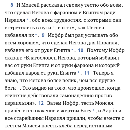
8
И Моисей рассказал своему тестю обо всём,
что сделал Иегова с фараоном и Египтом ради
+
Израиля
, обо всех трудностях, с которыми они
+
встретились в пути
, и о том, как Иегова
+
9
избавлял их
.
Иофо́р был рад услышать обо
всём хорошем, что сделал Иегова для Израиля,
+
10
избавив его от руки Египта
.
Поэтому Иофо́р
сказал: «Благословен Иегова, который избавил
вас от руки Египта и от руки фараона и который
+
11
избавил народ от руки Египта
.
Теперь я
знаю, что Иегова более велик, чем все другие
+
боги
. Это видно из того, что произошло, когда
египтяне действовали самонадеянно против
12
израильтян».
Затем Иофо́р, тесть Моисея,
+
принёс всесожжение и жертвы Богу
, и Ааро́н и
все старейшины Израиля пришли, чтобы вместе с
тестем Моисея поесть хлеба перед истинным