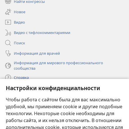
Найти конгрессы
(открывается
новом
в
окне)
Новое
новом
окне)
Видео
Видео с тифлокомментариями
Поиск
Информация для врачей
Информация для мирового профессионального
сообщества
Справка
Настройки конфиденциальности
Пожертвования
(открывается
Чтобы работа с сайтом была для вас максимально
в
новом
удобной, мы применяем cookie и другие подобные
ОНЛАЙН-БИБЛИОТЕКА Сторожевой башни
(открывается
окне)
технологии. Некоторые cookie необходимы для
в
работы сайта, и их нельзя отключить. В отношении
®
JW Hub
новом
(открывается
дополнительных cookie, которые используются для
окне)
в