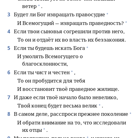
+
ветер
.
+
3
Будет ли Бог извращать правосудие
+
И Всемогущий — извращать праведность?
4
Если твои сыновья согрешили против него,
То он и отдаёт их во власть их беззакония.
+
5
Если ты будешь искать Бога
И умолять Всемогущего о
благосклонности,
+
6
Если ты чист и честен
,
То он пробудится для тебя
И восстановит твоё праведное жилище.
7
И даже если твоё начало было невелико,
+
Твой конец будет весьма велик
.
+
8
В самом деле, расспроси прежнее поколение
И обрати внимание на то, что исследовали
+
их отцы
.
+