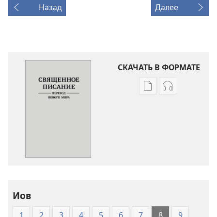
Назад
Далее
СКАЧАТЬ В ФОРМАТЕ
Варианты
Варианты
загрузки
загрузки
публикации
аудиозаписи
Священное
Священное
Писание.
Писание.
Перевод
Перевод
«Новый
«Новый
мир»
мир»
(издание
(издание
Иов
2007
2007
года)
года)
1
2
3
4
5
6
7
8
9