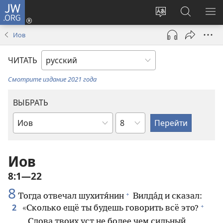
JW.ORG
Войти
(открывается
Изменить
Поиск
ПО
в
язык
по
М
Иов
новом
сайта
jw.org
окне)
ЧИТАТЬ
Смотрите издание 2021 года
ВЫБРАТЬ
по
по
главам
книгам
Библии
Иов
8:1—22
8
+
Тогда отвечал шухитя́нин
Вилда́д и сказал:
+
2
«Сколько ещё ты будешь говорить всё это?
Слова твоих уст не более чем сильный