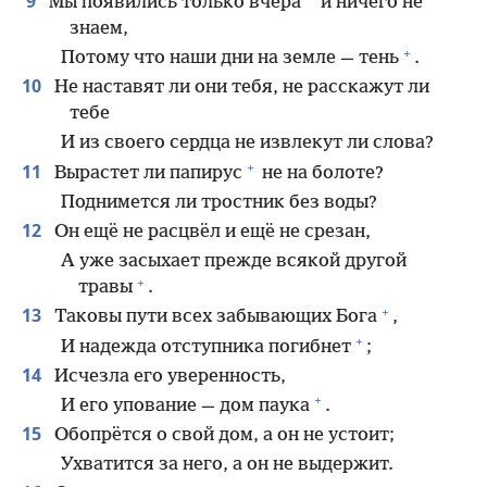
9
Мы появились только вчера
и ничего не
знаем,
+
Потому что наши дни на земле — тень
.
10
Не наставят ли они тебя, не расскажут ли
тебе
И из своего сердца не извлекут ли слова?
+
11
Вырастет ли папирус
не на болоте?
Поднимется ли тростник без воды?
12
Он ещё не расцвёл и ещё не срезан,
А уже засыхает прежде всякой другой
+
травы
.
+
13
Таковы пути всех забывающих Бога
,
+
И надежда отступника погибнет
;
14
Исчезла его уверенность,
+
И его упование — дом паука
.
15
Обопрётся о свой дом, а он не устоит;
Ухватится за него, а он не выдержит.