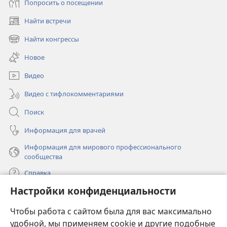
Попросить о посещении
Найти встречи
(открывается
в
Найти конгрессы
(открывается
новом
в
окне)
Новое
новом
окне)
Видео
Видео с тифлокомментариями
Поиск
Информация для врачей
Информация для мирового профессионального
сообщества
Справка
Настройки конфиденциальности
Пожертвования
(открывается
Чтобы работа с сайтом была для вас максимально
в
новом
удобной, мы применяем cookie и другие подобные
ОНЛАЙН-БИБЛИОТЕКА Сторожевой башни