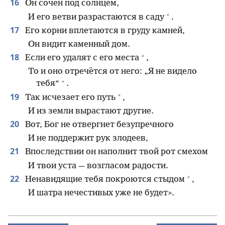
16
Он сочен под солнцем,
+
И его ветви разрастаются в саду
.
17
Его корни вплетаются в груду камней,
Он видит каменный дом.
+
18
Если его удалят с его места
,
То и оно отречётся от него: „Я не видело
+
тебя“
.
+
19
Так исчезает его путь
,
И из земли вырастают другие.
20
Вот, Бог не отвергнет безупречного
И не поддержит рук злодеев,
21
Впоследствии он наполнит твой рот смехом
И твои уста — возгласом радости.
+
22
Ненавидящие тебя покроются стыдом
,
И шатра нечестивых уже не будет».