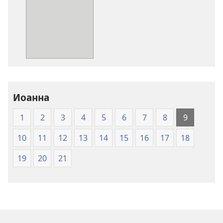
загрузки
загрузки
публикации
аудиозаписи
Священное
Священное
Писание.
Писание.
Перевод
Перевод
«Новый
«Новый
мир»
мир»
(издание
(издание
Иоанна
2007
2007
года)
года)
1
2
3
4
5
6
7
8
9
10
11
12
13
14
15
16
17
18
19
20
21