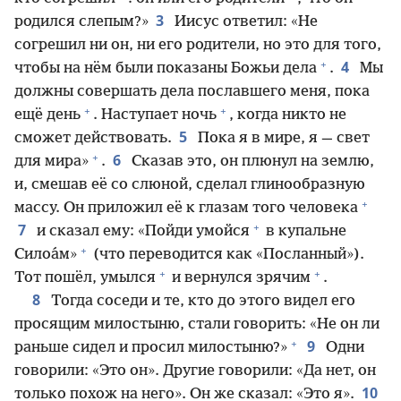
3
родился слепым?»
Иисус ответил: «Не
согрешил ни он, ни его родители, но это для того,
+
4
чтобы на нём были показаны Божьи дела
.
Мы
должны совершать дела пославшего меня, пока
+
+
ещё день
. Наступает ночь
, когда никто не
5
сможет действовать.
Пока я в мире, я — свет
+
6
для мира»
.
Сказав это, он плюнул на землю,
и, смешав её со слюной, сделал глинообразную
+
массу. Он приложил её к глазам того человека
+
7
и сказал ему: «Пойди умойся
в купальне
+
Силоа́м»
(что переводится как «Посланный»).
+
+
Тот пошёл, умылся
и вернулся зрячим
.
8
Тогда соседи и те, кто до этого видел его
просящим милостыню, стали говорить: «Не он ли
+
9
раньше сидел и просил милостыню?»
Одни
говорили: «Это он». Другие говорили: «Да нет, он
10
только похож на него». Он же сказал: «Это я».