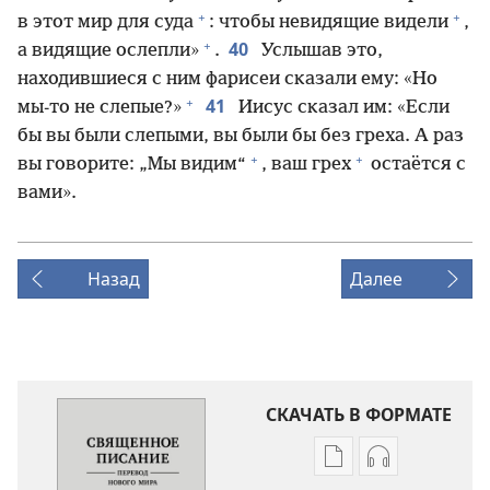
+
+
в этот мир для суда
: чтобы невидящие видели
,
+
40
а видящие ослепли»
.
Услышав это,
находившиеся с ним фарисеи сказали ему: «Но
+
41
мы-то не слепые?»
Иисус сказал им: «Если
бы вы были слепыми, вы были бы без греха. А раз
+
+
вы говорите: „Мы видим“
, ваш грех
остаётся с
вами».
Назад
Далее
СКАЧАТЬ В ФОРМАТЕ
Варианты
Варианты