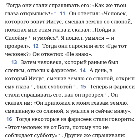
Тогда они стали спрашивать его: «Как же твои
+
11
глаза открылись?»
Он ответил: «Человек,
которого зовут Иисус, смешал землю со слюной,
помазал мне этим глаза и сказал: „Пойди к
+
Силоа́му
и умойся“. Я пошёл, умылся — и
12
прозрел».
Тогда они спросили его: «Где тот
человек?» Он ответил: «Не знаю».
13
Затем человека, который раньше был
14
слепым, отвели к фарисеям.
А день, в
который Иисус, смешав землю со слюной, открыл
+
+
15
ему глаза
, был субботой
.
Теперь и фарисеи
+
стали спрашивать его, как он прозрел
. Он
сказал им: «Он приложил к моим глазам землю,
смешанную со слюной, я умылся и сейчас вижу».
16
Тогда некоторые из фарисеев стали говорить:
«Этот человек не от Бога, потому что не
+
соблюдает субботу»
. Другие же спрашивали: