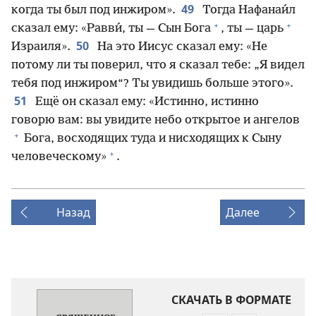
49
когда ты был под инжиром».
Тогда Нафанаи́л
+
+
сказал ему: «Равви́, ты — Сын Бога
, ты — царь
50
Израиля».
На это Иисус сказал ему: «Не
потому ли ты поверил, что я сказал тебе: „Я видел
тебя под инжиром“? Ты увидишь больше этого».
51
Ещё он сказал ему: «Истинно, истинно
говорю вам: вы увидите небо открытое и ангелов
+
Бога, восходящих туда и нисходящих к Сыну
+
человеческому»
.
Назад
Далее
СКАЧАТЬ В ФОРМАТЕ