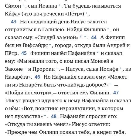
+
+
Си́мон
, сын Иоанна
. Ты будешь называться
+
Ки́фа» (что по-гречески «Пётр»)
.
43
На следующий день Иисус захотел
+
отправиться в Галилею. Найдя Филиппа
, он
+
44
*
сказал ему: «Следуй за мной»
.
А Филипп
+
был из Вифсаи́ды
, города, откуда были Андрей и
+
45
Пётр.
Филипп нашёл Нафанаи́ла
и сказал
ему: «Мы нашли того, о ком писал Моисей в
+
+
+
Законе
и Пророки
,— Иисуса, сына Иосифа
, из
46
Назаре́та».
Но Нафанаи́л сказал ему: «Может
+
ли из Назаре́та быть что-нибудь доброе?»
—
47
«Пойди посмотри»,— ответил ему Филипп.
Иисус увидел идущего к нему Нафанаи́ла и сказал
о нём: «Вот, поистине израильтянин, в котором
+
48
нет лукавства»
.
Нафанаи́л спросил его:
«Откуда ты знаешь меня?» Иисус ответил:
«Прежде чем Филипп позвал тебя, я видел тебя,