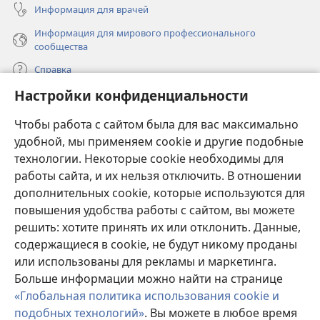
Информация для врачей
Информация для мирового профессионального
сообщества
Справка
Настройки конфиденциальности
Пожертвования
(открывается
Чтобы работа с сайтом была для вас максимально
в
новом
удобной, мы применяем cookie и другие подобные
ОНЛАЙН-БИБЛИОТЕКА Сторожевой башни
(открывается
окне)
технологии. Некоторые cookie необходимы для
в
работы сайта, и их нельзя отключить. В отношении
®
JW Hub
новом
(открывается
дополнительных cookie, которые используются для
окне)
в
®
повышения удобства работы с сайтом, вы можете
JW Library
новом
окне)
решить: хотите принять их или отклонить. Данные,
Watchtower Library
содержащиеся в cookie, не будут никому проданы
или использованы для рекламы и маркетинга.
Больше информации можно найти на странице
«Глобальная политика использования cookie и
подобных технологий»
. Вы можете в любое время
Copyright
© 2026 Watch Tower Bible and Tract Society of Pennsylvania.