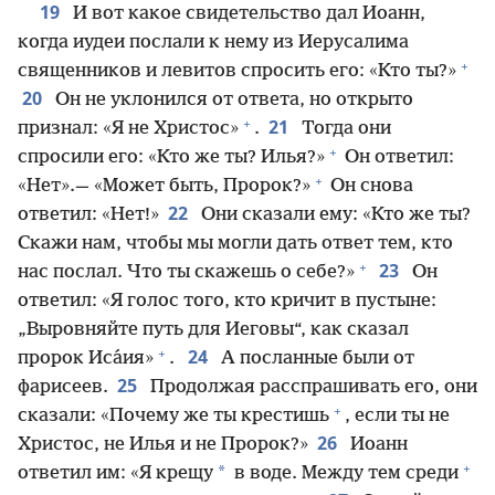
19
И вот какое свидетельство дал Иоанн,
когда иудеи послали к нему из Иерусалима
+
священников и левитов спросить его: «Кто ты?»
20
Он не уклонился от ответа, но открыто
+
21
признал: «Я не Христос»
.
Тогда они
+
спросили его: «Кто же ты? Илья?»
Он ответил:
+
«Нет».— «Может быть, Пророк?»
Он снова
22
ответил: «Нет!»
Они сказали ему: «Кто же ты?
Скажи нам, чтобы мы могли дать ответ тем, кто
+
23
нас послал. Что ты скажешь о себе?»
Он
ответил: «Я голос того, кто кричит в пустыне:
„Выровняйте путь для Иеговы“, как сказал
+
24
пророк Иса́ия»
.
А посланные были от
25
фарисеев.
Продолжая расспрашивать его, они
+
сказали: «Почему же ты крестишь
, если ты не
26
Христос, не Илья и не Пророк?»
Иоанн
+
*
ответил им: «Я крещу
в воде. Между тем среди