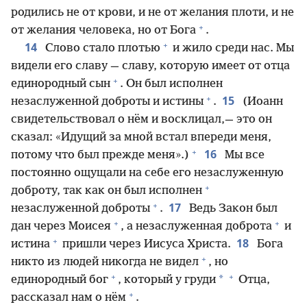
родились не от крови, и не от желания плоти, и не
+
от желания человека, но от Бога
.
+
14
Слово стало плотью
и жило среди нас. Мы
видели его славу — славу, которую имеет от отца
+
единородный сын
. Он был исполнен
+
15
незаслуженной доброты и истины
.
(Иоанн
свидетельствовал о нём и восклицал,— это он
сказал: «Идущий за мной встал впереди меня,
+
16
потому что был прежде меня».)
Мы все
постоянно ощущали на себе его незаслуженную
+
доброту, так как он был исполнен
+
17
незаслуженной доброты
.
Ведь Закон был
+
+
дан через Моисея
, а незаслуженная доброта
и
+
18
истина
пришли через Иисуса Христа.
Бога
+
никто из людей никогда не видел
, но
+
+
*
единородный бог
, который у груди
Отца,
+
рассказал нам о нём
.