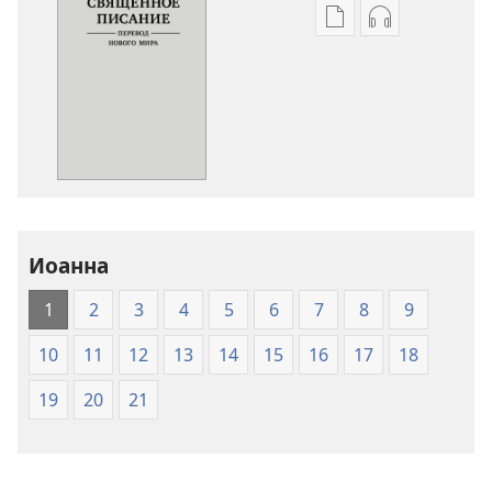
Варианты
Варианты
загрузки
загрузки
публикации
аудиозаписи
Священное
Священное
Писание.
Писание.
Перевод
Перевод
«Новый
«Новый
мир»
мир»
(издание
(издание
Иоанна
2007
2007
года)
года)
1
2
3
4
5
6
7
8
9
10
11
12
13
14
15
16
17
18
19
20
21