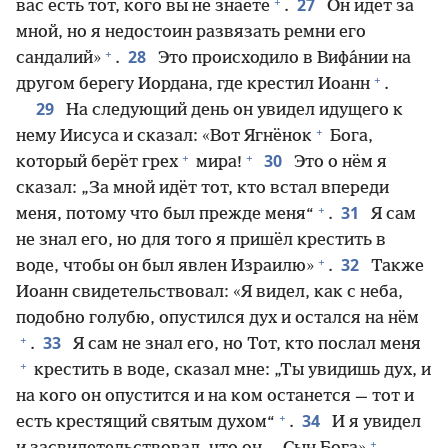
+
27
вас есть тот, кого вы не знаете
.
Он идёт за
мной, но я недостоин развязать ремни его
+
28
сандалий»
.
Это происходило в Вифа́нии на
+
другом берегу Иордана, где крестил Иоанн
.
29
На следующий день он увидел идущего к
+
нему Иисуса и сказал: «Вот Ягнёнок
Бога,
+
+
30
который берёт грех
мира!
Это о нём я
сказал: „За мной идёт тот, кто встал впереди
+
31
меня, потому что был прежде меня“
.
Я сам
не знал его, но для того я пришёл крестить в
+
32
воде, чтобы он был явлен Израилю»
.
Также
Иоанн свидетельствовал: «Я видел, как с неба,
подобно голубю, опустился дух и остался на нём
+
33
.
Я сам не знал его, но Тот, кто послал меня
+
крестить в воде, сказал мне: „Ты увидишь дух, и
на кого он опустится и на ком останется — тот и
+
34
есть крестящий святым духом“
.
И я увидел
+