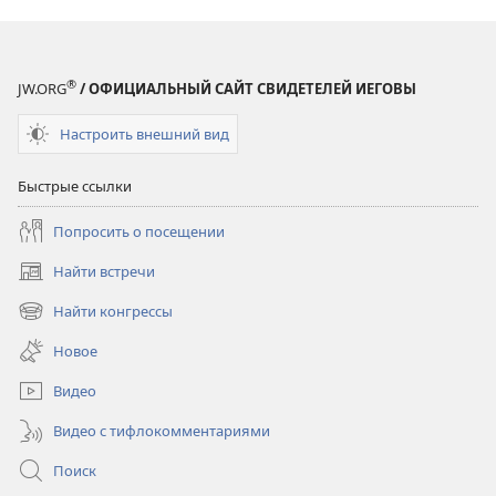
®
JW.ORG
/ ОФИЦИАЛЬНЫЙ САЙТ СВИДЕТЕЛЕЙ ИЕГОВЫ
Настроить внешний вид
Быстрые ссылки
Попросить о посещении
Найти встречи
(открывается
в
Найти конгрессы
(открывается
новом
в
окне)
Новое
новом
окне)
Видео
Видео с тифлокомментариями
Поиск