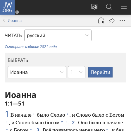
JW.ORG
Войти
(открывается
Изменить
Поиск
ПО
в
язык
по
М
Иоанна
новом
сайта
jw.org
окне)
ЧИТАТЬ
Смотрите издание 2021 года
ВЫБРАТЬ
по
по
главам
книгам
Библии
Иоанна
1:1—51
1
+
+
В начале
было Слово
, и Слово было с Богом
+
+
2
*
, и Слово было богом
.
Оно было в начале
+
+
+
3
с Богом
.
Всё появилось через него
, и без