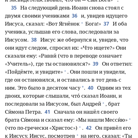
и засвидетельствовал, что он — Сын Бога»
.
35
На следующий день Иоанн снова стоял с
36
двумя своими учениками
и, увидев идущего
+
37
Иисуса, сказал: «Вот Ягнёнок
Бога!»
И оба
ученика, услышав его слова, последовали за
38
Иисусом.
Иисус же обернулся и, увидев, что
они идут следом, спросил их: «Что ищете?» Они
сказали ему: «Равви́ (что в переводе означает
39
«Учитель»), где ты остановился?»
Он ответил:
+
«Пойдёмте, и увидите»
. Они пошли и увидели,
где он остановился, и оставались в тот день с
40
*
ним. Это было в десятом часу
.
Одним из тех
двоих, которые слышали, что́ сказал Иоанн, и
+
последовали за Иисусом, был Андрей
, брат
41
Си́мона Петра.
Сначала он нашёл своего
+
брата Си́мона и сказал ему: «Мы нашли Месси́ю»
+
42
(что по-гречески «Христос»)
.
Он привёл его
+
к Иисусу. Иисус, посмотрев
на него, сказал: «Ты