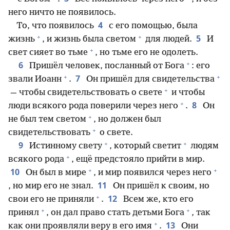
него ничто не появилось.
4
То, что появилось
с его помощью, была
+
+
5
жизнь
, и жизнь была светом
для людей.
И
+
свет сияет во тьме
, но тьме его не одолеть.
+
6
Пришёл человек, посланный от Бога
: его
+
+
7
звали Иоанн
.
Он пришёл для свидетельства
+
— чтобы свидетельствовать о свете
и чтобы
+
8
люди всякого рода поверили через него
.
Он
+
не был тем светом
, но должен был
+
свидетельствовать
о свете.
+
+
9
Истинному свету
, который светит
людям
+
всякого рода
, ещё предстояло прийти в мир.
+
+
10
Он был в мире
, и мир появился через него
11
, но мир его не знал.
Он пришёл к своим, но
+
12
свои его не приняли
.
Всем же, кто его
+
+
принял
, он дал право стать детьми Бога
, так
+
13
как они проявляли веру в его имя
.
Они