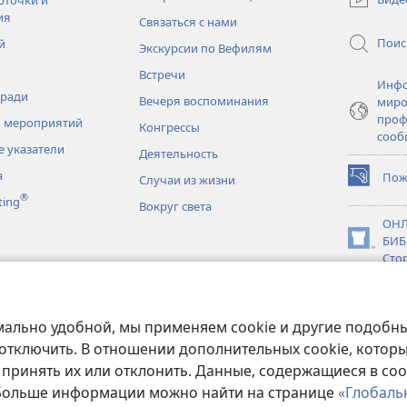
новом
ия
Связаться с нами
окне)
Поис
й
Экскурсии по Вефилям
Встречи
Инфо
тради
Вечеря воспоминания
миро
проф
 мероприятий
Конгрессы
сооб
 указатели
Деятельность
а
Пож
Случаи из жизни
(открывае
®
ting
в
Вокруг света
новом
ОНЛ
окне)
БИБ
(открывае
Сто
в
новки
новом
JW L
окне)
нное чтение
мально удобной, мы применяем cookie и другие подобны
 отключить. В отношении дополнительных cookie, котор
 принять их или отклонить. Данные, содержащиеся в coo
 Больше информации можно найти на странице
«Глобаль