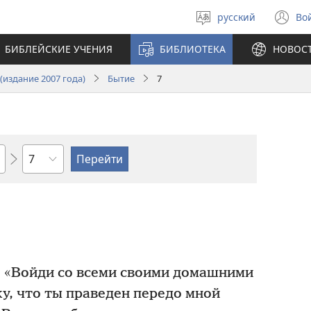
русский
Во
Выберите
(о
язык
в
БИБЛЕЙСКИЕ УЧЕНИЯ
БИБЛИОТЕКА
НОВОС
н
ок
издание 2007 года)
Бытие
7
по
главам
: «Войди со всеми своими домашними
жу, что ты праведен передо мной