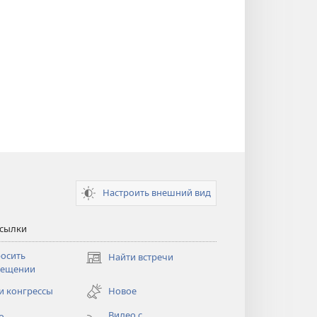
Настроить внешний вид
ссылки
осить
Найти встречи
(открывается
сещении
в
новом
и конгрессы
Новое
тся
окне)
Видео с
о