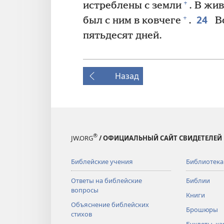
+
истреблены с земли
. В жи
24
+
был с ним в ковчеге
.
Во
пятьдесят дней.
Назад
®
JW.ORG
/ ОФИЦИАЛЬНЫЙ САЙТ СВИДЕТЕЛЕЙ
Библейские учения
Библиотека
Ответы на библейские
Библии
вопросы
Книги
Объяснение библейских
Брошюры
стихов
Буклеты, ка