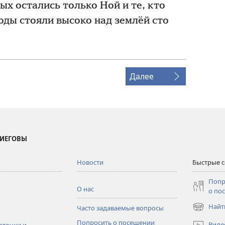
вых остались только Ной и те, кто
ды стояли высоко над землёй сто
Далее
 ИЕГОВЫ
Новости
Быстрые 
Попр
О нас
о по
Найт
Часто задаваемые вопросы
(открывае
в
Попросить о посещении
Виде
рточки и