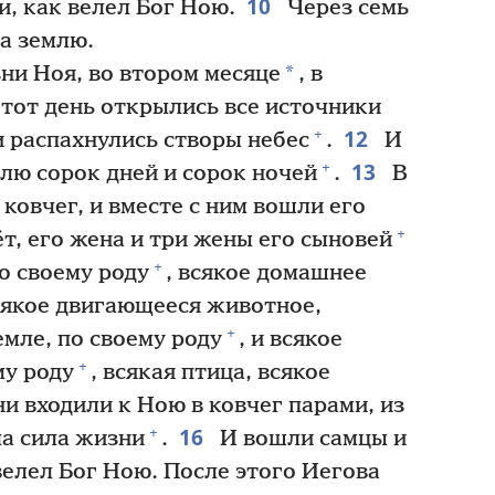
10
и, как велел Бог Ною.
Через семь
а землю.
*
ни Ноя, во втором месяце
, в
 тот день открылись все источники
12
+
 распахнулись створы небес
.
И
13
+
лю сорок дней и сорок ночей
.
В
ковчег, и вместе с ним вошли его
+
́т, его жена и три жены его сыновей
+
о своему роду
, всякое домашнее
сякое двигающееся животное,
+
емле, по своему роду
, и всякое
+
му роду
, всякая птица, всякое
и входили к Ною в ковчег парами, из
16
+
ла сила жизни
.
И вошли самцы и
велел Бог Ною. После этого Иегова