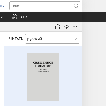
йти
ткрывается
Поиск
ТИ
О НАС
овом
не)
ЧИТАТЬ