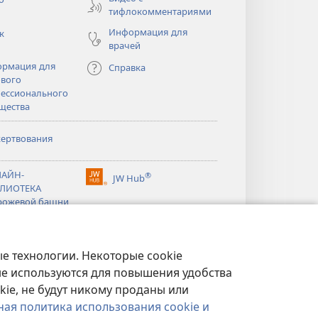
тифлокомментариями
Информация для
к
врачей
рмация для
Справка
вого
ессионального
щества
ертвования
тся
АЙН-
®
JW Hub
(открывается
ЛИОТЕКА
тся
в
рожевой башни
новом
®
окне)
ibrary
Watchtower Library
е технологии. Некоторые cookie
ые используются для повышения удобства
kie, не будут никому проданы или
ная политика использования cookie и