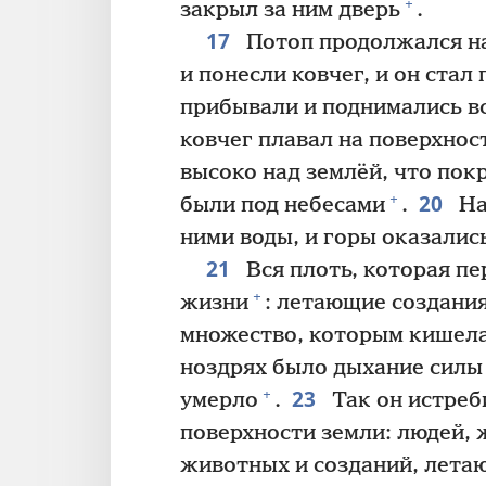
+
закрыл за ним дверь
.
17
Потоп продолжался на
и понесли ковчег, и он стал
прибывали и поднимались вс
ковчег плавал на поверхнос
высоко над землёй, что пок
20
+
были под небесами
.
На
ними воды, и горы оказали
21
Вся плоть, которая пе
+
жизни
: летающие создания
множество, которым кишела 
ноздрях было дыхание силы 
23
+
умерло
.
Так он истреб
поверхности земли: людей,
животных и созданий, лета