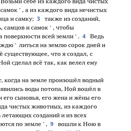
Возьми себе из каждого вида чистых
+
 самок
, а из каждого вида нечистых
3
мца и самку;
также из созданий,
+
, самцов и самок
, чтобы
4
+
а поверхности всей земли
.
Ведь
+
дождю
литься на землю сорок дней и
ё существующее, что я создал, с
ой сделал всё так, как велел ему
, когда на земле произошёл водный
явились воды потопа, Ной вошёл в
и его сыновья, его жена и жёны его
да чистых животных, из каждого
 летающих созданий и из всех
9
+
ются по земле
,
вошли к Ною в