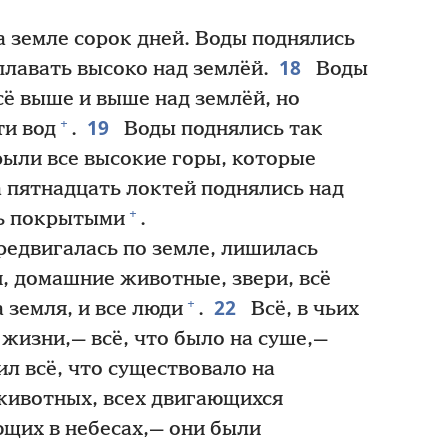
 земле сорок дней. Воды поднялись
18
 плавать высоко над землёй.
Воды
ё выше и выше над землёй, но
19
+
ти вод
.
Воды поднялись так
рыли все высокие горы, которые
 пятнадцать локтей поднялись над
+
сь покрытыми
.
редвигалась по земле, лишилась
, домашние животные, звери, всё
22
+
земля, и все люди
.
Всё, в чьих
жизни,— всё, что было на суше,—
ил всё, что существовало на
 животных, всех двигающихся
ющих в небесах,— они были