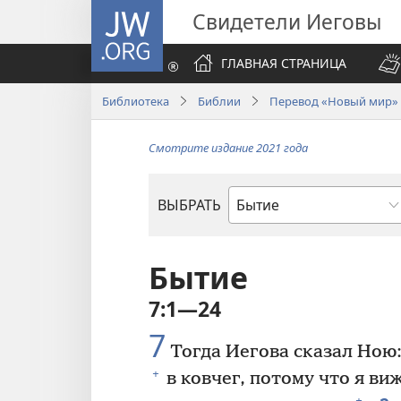
JW.ORG
Свидетели Иеговы
ГЛАВНАЯ СТРАНИЦА
Библиотека
Библии
Перевод «Новый мир» (
Смотрите издание 2021 года
ВЫБРАТЬ
по
книгам
Библии
Бытие
7:1—24
7
Тогда Иегова сказал Ною
+
в ковчег, потому что я ви
+