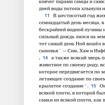
ковчег парами самцы и самк
дней воды потопа хлынули н
11
В шестисотый год жиз
семнадцатый день месяца, в
бескрайней водной пучины и
сильный дождь лился на зем
тот самый день Ной вошёл в 
+
сыновья
— Сим, Хам и Иафе
14
,
а также всякий зверь п
животное по своему роду, в
которое передвигается по з
летающее создание по свое
15
+
крылатое создание
.
Он
всякой плоти, в которой бы
самки из всякой плоти, как 