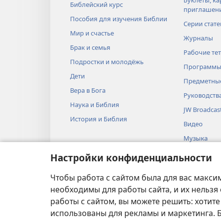
Библейский курс
приглашен
Пособия для изучения Библии
Серии стате
Мир и счастье
Журналы
Брак и семья
Рабочие те
Подростки и молодёжь
Программы
Дети
Предметные
Вера в Бога
Руководств
Наука и Библия
JW Broadcas
История и Библия
Видео
Музыка
Аудиопоста
Настройки конфиденциальности
Художестве
Библии
Чтобы работа с сайтом была для вас макси
необходимы для работы сайта, и их нельзя
работы с сайтом, вы можете решить: хотите
использованы для рекламы и маркетинга.