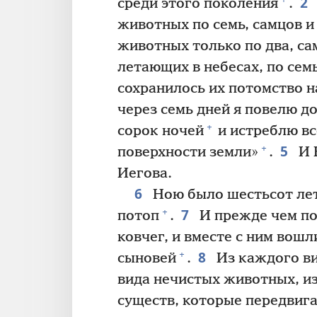
2
среди этого поколения
.
животных по семь, самцов и
животных только по два, са
летающих в небесах, по семь
сохранилось их потомство н
через семь дней я повелю 
+
сорок ночей
и истреблю вс
5
+
поверхности земли»
.
И Н
Иегова.
6
Ною было шестьсот лет
7
+
потоп
.
И прежде чем по
ковчег, и вместе с ним вошл
8
+
сыновей
.
Из каждого ви
вида нечистых животных, из
существ, которые передвига