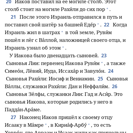
20
Иаков поставил на её могиле столб. Этот
+
столб стоит на могиле Рахи́ли до сих пор
.
21
После этого Израиль отправился в путь и
+
22
поставил свой шатёр за башней Еде́р
.
Когда
+
Израиль жил в шатрах
в той земле, Руви́м
пошёл и лёг с Ва́ллой, наложницей своего отца, и
+
Израиль узнал об этом
.
23
У Иакова было двенадцать сыновей.
+
Сыновья Лии: первенец Иакова Руви́м
, а также
24
Симео́н, Ле́вий, Иуда, Иссаха́р и Завуло́н.
25
Сыновья Рахи́ли: Иосиф и Вениамин.
Сыновья
26
Ва́ллы, служанки Рахи́ли: Дан и Неффали́м.
Сыновья Зе́лфы, служанки Лии: Гад и Аси́р. Это
сыновья Иакова, которые родились у него в
Падда́н-Ара́ме.
27
Наконец Иаков пришёл к своему отцу
+
+
Исааку в Ма́мре
, в Кириа́ф-Арбу́
, то есть