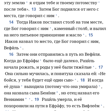
+
+
эту землю
я отдам тебе и твоему потомству
13
после тебя».
Затем Бог поднялся от него с
+
места, где говорил с ним
.
14
Тогда Иаков поставил столб на том месте,
+
где Бог говорил с ним
, каменный столб, и вылил
+
15
на него питьевое приношение и масло
.
Иаков назвал то место, где Бог говорил с ним,
+
Вефи́ль
.
16
Затем они отправились в путь из Вефи́ля.
+
Когда до Ефра́фы
было ещё далеко, Рахи́ль
+
17
начала рожать, и роды у неё были тяжёлые
.
Она сильно мучилась, и повитуха сказала ей: «Не
+
18
бойся, у тебя будет ещё один сын»
.
И когда
+
+
её душа
выходила (потому что она умирала)
,
*
она назвала сына Бено́ни
, но отец назвал его
+
19
*
Вениамин
.
Рахи́ль умерла, и её
+
похоронили на пути в Ефра́фу, то есть Вифлее́м
.