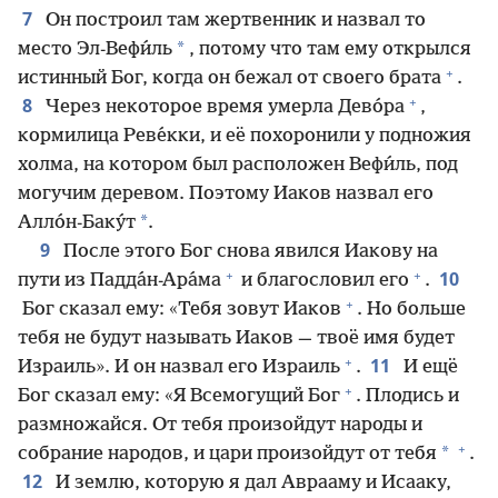
7
Он построил там жертвенник и назвал то
*
место Эл-Вефи́ль
, потому что там ему открылся
+
истинный Бог, когда он бежал от своего брата
.
+
8
Через некоторое время умерла Дево́ра
,
кормилица Реве́кки, и её похоронили у подножия
холма, на котором был расположен Вефи́ль, под
могучим деревом. Поэтому Иаков назвал его
*
Алло́н-Баку́т
.
9
После этого Бог снова явился Иакову на
+
+
10
пути из Падда́н-Ара́ма
и благословил его
.
+
Бог сказал ему: «Тебя зовут Иаков
. Но больше
тебя не будут называть Иаков — твоё имя будет
+
11
Израиль». И он назвал его Израиль
.
И ещё
+
Бог сказал ему: «Я Всемогущий Бог
. Плодись и
размножайся. От тебя произойдут народы и
+
*
собрание народов, и цари произойдут от тебя
.
12
И землю, которую я дал Аврааму и Исааку,