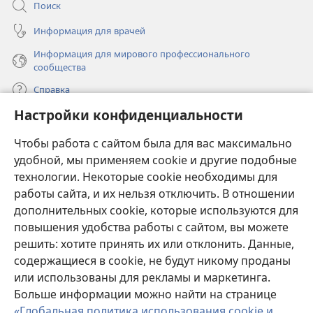
Поиск
Информация для врачей
Информация для мирового профессионального
сообщества
Справка
Настройки конфиденциальности
Пожертвования
(открывается
Чтобы работа с сайтом была для вас максимально
в
новом
удобной, мы применяем cookie и другие подобные
ОНЛАЙН-БИБЛИОТЕКА Сторожевой башни
(открывается
окне)
технологии. Некоторые cookie необходимы для
в
работы сайта, и их нельзя отключить. В отношении
®
JW Hub
новом
(открывается
дополнительных cookie, которые используются для
окне)
в
®
повышения удобства работы с сайтом, вы можете
JW Library
новом
окне)
решить: хотите принять их или отклонить. Данные,
Watchtower Library
содержащиеся в cookie, не будут никому проданы
или использованы для рекламы и маркетинга.
Больше информации можно найти на странице
«Глобальная политика использования cookie и