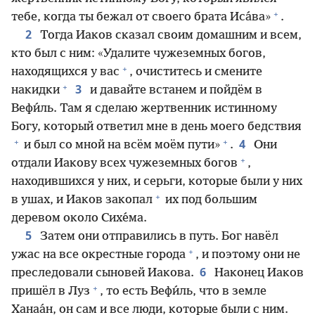
+
тебе, когда ты бежал от своего брата Иса́ва»
.
2
Тогда Иаков сказал своим домашним и всем,
кто был с ним: «Удалите чужеземных богов,
+
находящихся у вас
, очиститесь и смените
+
3
накидки
и давайте встанем и пойдём в
Вефи́ль. Там я сделаю жертвенник истинному
Богу, который ответил мне в день моего бедствия
+
+
4
и был со мной на всём моём пути»
.
Они
+
отдали Иакову всех чужеземных богов
,
находившихся у них, и серьги, которые были у них
+
в ушах, и Иаков закопал
их под большим
деревом около Сихе́ма.
5
Затем они отправились в путь. Бог навёл
+
ужас на все окрестные города
, и поэтому они не
6
преследовали сыновей Иакова.
Наконец Иаков
+
пришёл в Луз
, то есть Вефи́ль, что в земле
Ханаа́н, он сам и все люди, которые были с ним.