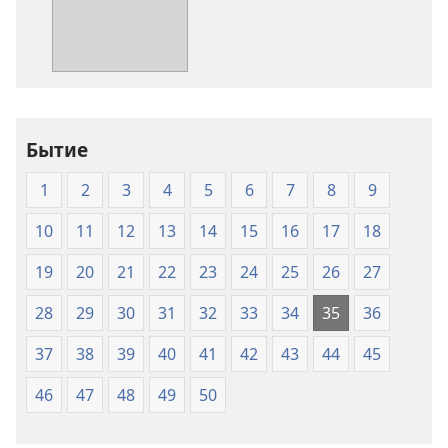
Священное
Священное
Писание.
Писание.
Перевод
Перевод
«Новый
«Новый
мир»
мир»
(издание
(издание
Бытие
2007
2007
года)
года)
1
2
3
4
5
6
7
8
9
10
11
12
13
14
15
16
17
18
19
20
21
22
23
24
25
26
27
28
29
30
31
32
33
34
35
36
37
38
39
40
41
42
43
44
45
46
47
48
49
50