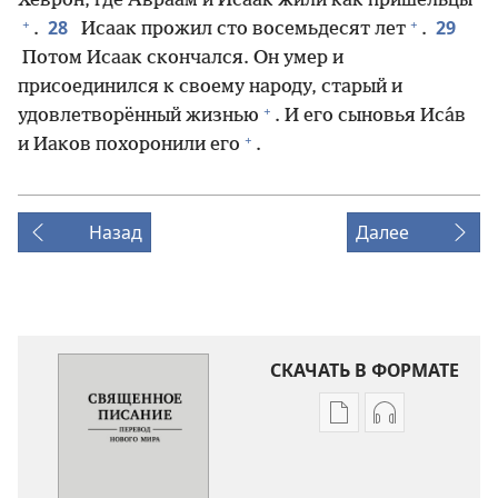
Хевро́н, где Авраам и Исаак жили как пришельцы
+
+
28
29
.
Исаак прожил сто восемьдесят лет
.
Потом Исаак скончался. Он умер и
присоединился к своему народу, старый и
+
удовлетворённый жизнью
. И его сыновья Иса́в
+
и Иаков похоронили его
.
Назад
Далее
СКАЧАТЬ В ФОРМАТЕ
Варианты
Варианты
загрузки
загрузки
публикации
аудиозаписи