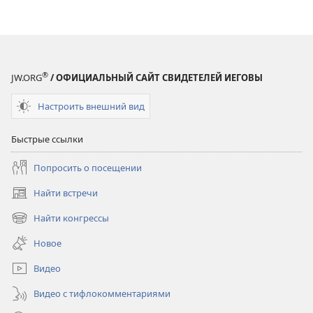
®
JW.ORG
/ ОФИЦИАЛЬНЫЙ САЙТ СВИДЕТЕЛЕЙ ИЕГОВЫ
Настроить внешний вид
Быстрые ссылки
Попросить о посещении
Найти встречи
(открывается
в
Найти конгрессы
(открывается
новом
в
окне)
Новое
новом
окне)
Видео
Видео с тифлокомментариями