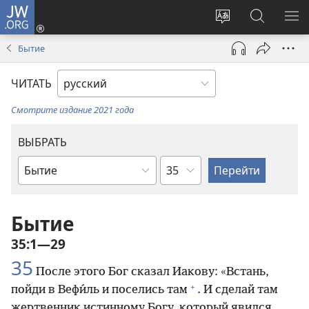
JW.ORG
Войти
(открывается
Изменить
Поиск
ПО
в
язык
по
М
Бытие
новом
сайта
jw.org
окне)
ЧИТАТЬ
Смотрите издание 2021 года
ВЫБРАТЬ
по
по
главам
книгам
Библии
Бытие
35:1—29
35
После этого Бог сказал Иакову: «Встань,
+
пойди в Вефи́ль и поселись там
. И сделай там
жертвенник истинному Богу, который явился