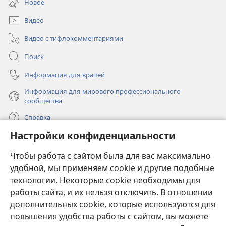
Новое
новом
окне)
Видео
Видео с тифлокомментариями
Поиск
Информация для врачей
Информация для мирового профессионального
сообщества
Справка
Настройки конфиденциальности
Пожертвования
(открывается
Чтобы работа с сайтом была для вас максимально
в
новом
удобной, мы применяем cookie и другие подобные
ОНЛАЙН-БИБЛИОТЕКА Сторожевой башни
(открывается
окне)
технологии. Некоторые cookie необходимы для
в
работы сайта, и их нельзя отключить. В отношении
®
JW Hub
новом
(открывается
дополнительных cookie, которые используются для
окне)
в
®
повышения удобства работы с сайтом, вы можете
JW Library
новом