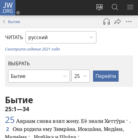
JW.ORG
Войти
(открывается
Изменить
Поиск
ПО
в
язык
по
М
Бытие
новом
сайта
jw.org
окне)
ЧИТАТЬ
Смотрите издание 2021 года
ВЫБРАТЬ
по
по
главам
книгам
Библии
Бытие
25:1—34
25
+
Авраам снова взял жену. Её звали Хетту́ра
.
2
Она родила ему Зимра́на, Иокша́на, Меда́на,
+
+
Мадиа́на
, Ишба́ка и Шуа́ха
.