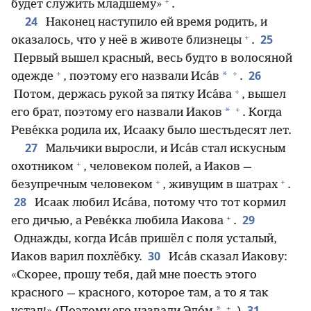
+
будет служить младшему»
.
24
Наконец наступило ей время родить, и
+
25
оказалось, что у неё в животе близнецы
.
Первый вышел красный, весь будто в волосяной
+
+
26
*
одежде
, поэтому его назвали Иса́в
.
+
Потом, держась рукой за пятку Иса́ва
, вышел
+
*
его брат, поэтому его назвали Иаков
. Когда
Реве́кка родила их, Исааку было шестьдесят лет.
27
Мальчики выросли, и Иса́в стал искусным
+
охотником
, человеком полей, а Иаков —
+
+
безупречным человеком
, живущим в шатрах
.
28
Исаак любил Иса́ва, потому что тот кормил
+
29
его дичью, а Реве́кка любила Иакова
.
Однажды, когда Иса́в пришёл с поля усталый,
30
Иаков варил похлёбку.
Иса́в сказал Иакову:
«Скорее, прошу тебя, дай мне поесть этого
красного — красного, которое там, а то я так
+
31