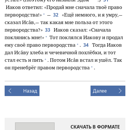
*
устал!» (Поэтому его назвали Эдо́м
.)
Иаков ответил: «Продай мне сначала твоё право
+
32
первородства!»
—
«Ещё немного, и я умру,—
сказал Иса́в,— так какая мне польза от этого
33
первородства?»
Иаков сказал: «Сначала
+
поклянись мне!»
Тот поклялся Иакову и продал
+
34
ему своё право первородства
.
Тогда Иаков
дал Иса́ву хлеба и чечевичной похлёбки, и тот
+
стал есть и пить
. Потом Иса́в встал и ушёл. Так
+
он пренебрёг правом первородства
.
Назад
Далее
СКАЧАТЬ В ФОРМАТЕ