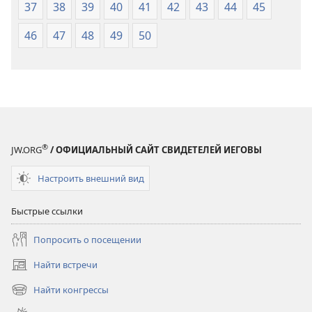
37
38
39
40
41
42
43
44
45
46
47
48
49
50
®
JW.ORG
/ ОФИЦИАЛЬНЫЙ САЙТ СВИДЕТЕЛЕЙ ИЕГОВЫ
Настроить внешний вид
Быстрые ссылки
Попросить о посещении
Найти встречи
(открывается
в
Найти конгрессы
(открывается
новом
в
окне)