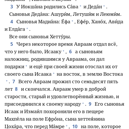
+
+
3
У Иокша́на родились Са́ва
и Деда́н
.
Сыновья Деда́на: Ашури́м, Летуши́м и Леюми́м.
+
4
Сыновья Мадиа́на: Е́фа
, Ефе́р, Хано́х, Ави́да
+
и Елда́га
.
Все они сыновья Хетту́ры.
5
Через некоторое время Авраам отдал всё,
+
6
что у него было, Исааку
,
а сыновьям
наложниц, родившимся у Авраама, он дал
+
подарки
и ещё при своей жизни отослал их от
+
своего сына Исаака
на восток, в землю Востока
+
7
.
Всего Авраам прожил сто семьдесят пять
8
лет
и скончался. Авраам умер в доброй
старости, старый и удовлетворённый жизнью, и
+
9
присоединился к своему народу
.
Его сыновья
Исаак и Измаи́л похоронили его в пещере
Махпе́ла на поле Ефро́на, сына хеттея́нина
+
10
Цоха́ра, что перед Ма́мре
,
на поле, которое