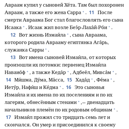
Авраам купил у сыновей Хе́та. Там был похоронен
+
11
Авраам, а также его жена Сарра
.
После
смерти Авраама Бог стал благословлять его сына
+
+
Исаака
. Исаак жил возле Беэ́р-Лаха́й-Ро́и
.
+
12
Вот жизнь Измаи́ла
, сына Авраама,
которого родила Аврааму египтянка Ага́рь,
+
служанка Сарры
.
13
Вот имена сыновей Измаи́ла, от которых
произошли их потомки: первенец Измаи́ла
+
+
+
Наваио́ф
, а также Кеда́р
, Адбее́л, Мивса́м
,
+
+
14
15
Ми́шма, Ду́ма, Ма́сса,
Хада́д
, Фе́ма
,
+
16
Иету́р, Нафи́ш и Ке́дма
.
Это сыновья
Измаи́ла и их имена по их поселениям и по их
+
лагерям, обнесённым стенами
,— двенадцать
+
начальников племён по их родовым общинам
.
17
Измаи́л прожил сто тридцать семь лет и
скончался. Он умер и присоединился к своему