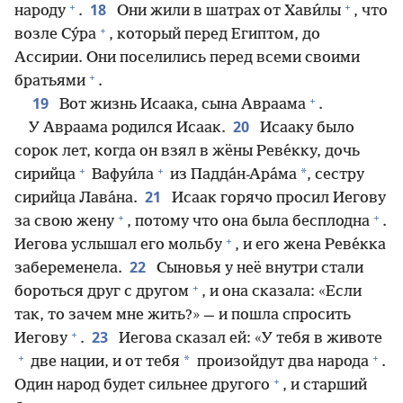
+
+
18
народу
.
Они жили в шатрах от Хави́лы
, что
+
возле Су́ра
, который перед Египтом, до
Ассирии. Они поселились перед всеми своими
+
братьями
.
+
19
Вот жизнь Исаака, сына Авраама
.
20
У Авраама родился Исаак.
Исааку было
сорок лет, когда он взял в жёны Реве́кку, дочь
+
+
*
сирийца
Вафуи́ла
из Падда́н-Ара́ма
, сестру
21
сирийца Лава́на.
Исаак горячо просил Иегову
+
+
за свою жену
, потому что она была бесплодна
.
+
Иегова услышал его мольбу
, и его жена Реве́кка
22
забеременела.
Сыновья у неё внутри стали
+
бороться друг с другом
, и она сказала: «Если
так, то зачем мне жить?» — и пошла спросить
+
23
Иегову
.
Иегова сказал ей: «У тебя в животе
+
+
*
две нации, и от тебя
произойдут два народа
.
+
Один народ будет сильнее другого
, и старший