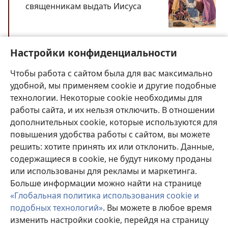
священникам выдать Иисуса
Матфея 26:1—5,
14—16
Настройки конфиденциальности
Марка 14:1, 2,
10, 11
Чтобы работа с сайтом была для вас максимально
Луки 22:1—6
удобной, мы применяем cookie и другие подобные
технологии. Некоторые cookie необходимы для
ЗАХОД СОЛНЦА
работы сайта, и их нельзя отключить. В отношении
Вернуться обратно
дополнительных cookie, которые используются для
повышения удобства работы с сайтом, вы можете
решить: хотите принять их или отклонить. Данные,
13 нисана
содержащиеся в cookie, не будут никому проданы
или использованы для рекламы и маркетинга.
ЗАХОД СОЛНЦА
Больше информации можно найти на странице
«Глобальная политика использования cookie и
ВОСХОД СОЛНЦА
подобных технологий»
. Вы можете в любое время
изменить настройки cookie, перейдя на страницу
Пётр и Иоанн подготавливают