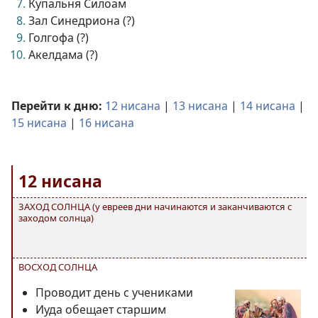
Купальня Силоам
Зал Синедриона (?)
Голгофа (?)
Акелдама (?)
Перейти к дню:
12 нисана
|
13 нисана
|
14 нисана
|
15 нисана
|
16 нисана
12 нисана
ЗАХОД СОЛНЦА (у евреев дни начинаются и заканчиваются с
заходом солнца)
ВОСХОД СОЛНЦА
Проводит день с учениками
Иуда обещает старшим