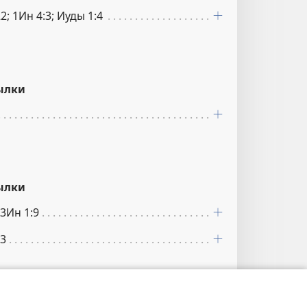
2; 1Ин 4:3; Иуды 1:4
ылки
ылки
 3Ин 1:9
23