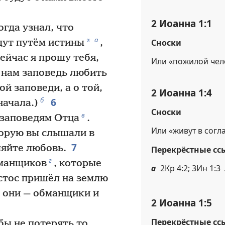
2 Иоанна 1:1
огда узнал, что
а
*
Сноски
дут путём истины
,
ейчас я прошу тебя,
Или «пожилой чел
 нам заповедь любить
ой заповеди, а о той,
2 Иоанна 1:4
6
б
начала.)
Сноски
в
 заповедям Отца
.
Или «живут в согл
торую вы слышали в
7
ляйте любовь.
Перекрёстные сс
г
бманщиков
, которые
а
2Кр 4:2; 3Ин 1:3
истос пришёл на землю
е они — обманщики и
2 Иоанна 1:5
Перекрёстные сс
ы не потерять то,