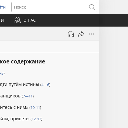
йти
ткрывается
Поиск
ТИ
О НАС
овом
не)
ткое содержание
—3
)
дти путём истины
(
4—6
)
бманщиков
(
7—11
)
йтесь с ним»
(
10, 11
)
йти; приветы
(
12, 13
)