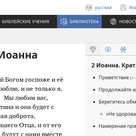
русский
Во
Выберите
(о
язык
в
БИБЛЕЙСКИЕ УЧЕНИЯ
БИБЛИОТЕКА
НОВОС
н
ок
 Иоанна
2 Иоанна. Кра
Приветствие
(
1
й Богом госпоже и её
юблю, и не только я,
Продолжайте и
2
Мы любим вас,
Берегитесь о
тина и она будет с
«Не здорова
ая доброта,
ашего Отца, и от его
Намерение при
 будут с нами вместе