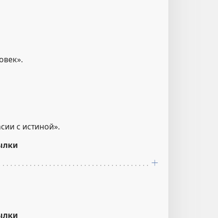
овек».
асии с истиной».
ылки
ылки