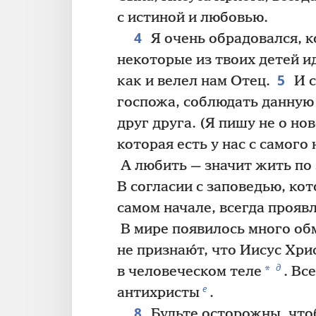
с истиной и любовью.
4
Я очень обрадовался, к
некоторые из твоих детей и
5
как и велел нам Отец.
И с
госпожа, соблюдать данную
друг друга. (Я пишу не о нов
которая есть у нас с самого 
А любить — значит жить по
В согласии с заповедью, ко
самом начале, всегда прояв
В мире появилось много о
не признаю́т, что Иисус Хр
д
*
в человеческом теле
. Вс
е
антихристы
.
8
Будьте осторожны, чтоб