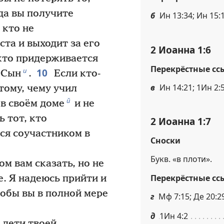
гда вы получите
б
Ин 13:34; Ин 15:1
 кто не
та и выходит за его
2 Иоанна 1:6
, кто придерживается
Перекрёстные сс
10
и
и Сын
.
Если кто-
в
Ин 14:21; 1Ин 2:
 тому, чему учил
й
 в своём доме
и не
 тот, кто
2 Иоанна 1:7
тся соучастником в
Сноски
Букв. «в плоти».
ом вам сказать, но не
Перекрёстные сс
е. Я надеюсь прийти и
тобы вы в полной мере
г
Мф 7:15; Де 20:29,
д
1Ин 4:2
 дети твоей