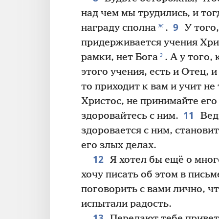
над чем мы трудились, и то
9
ж
награду сполна
.
У того,
придерживается учения Хрис
з
рамки, нет Бога
. А у того
этого учения, есть и Отец, 
то приходит к вам и учит не
Христос, не принимайте его
11
здоровайтесь с ним.
Ведь
здоровается с ним, станови
его злых делах.
12
Я хотел бы ещё о мног
хочу писать об этом в письм
поговорить с вами лично, ч
испытали радость.
13
Передают тебе привет