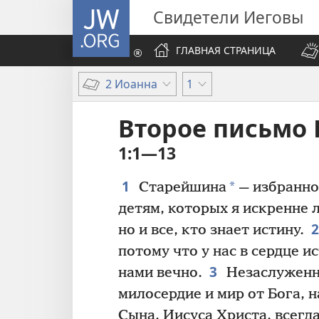
JW.ORG
Свидетели Иеговы
ГЛАВНАЯ СТРАНИЦА
2 Иоанна
1
Второе письмо
1:1—13
1
*
Старейшина
— избранно
детям, которых я искренне л
но и все, кто знает истину.
потому что у нас в сердце ис
3
нами вечно.
Незаслуженн
милосердие и мир от Бога, н
Сына, Иисуса Христа, всегда