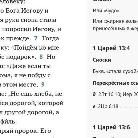
еловеку:
Или «чудо».
о Бога Иегову и
я рука снова стала
Или «жирная зола»
принесённых в же
 попросил Иегову, и
7
ак прежде.
Тогда
1 Царей 13:4
ку: «Пойдём ко мне
8
бе подарок».
Но
Сноски
ю: «Даже если ты
Букв. «стала сухой»
ма, я не пойду с
Перекрёстные сс
9
в этом месте,
е: „Не ешь хлеба, не
д
2Лт 16:10; Иер 2
йся дорогой, которой
е
2Цр 6:18
 другой дорогой, а
фи́ль.
1 Царей 13:6
арый пророк. Его