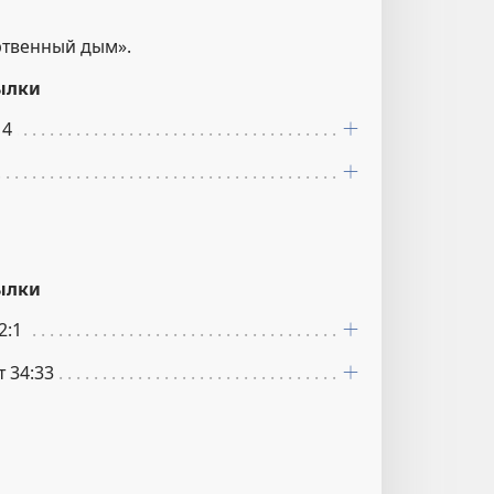
ртвенный дым».
ылки
14
ылки
2:1
т 34:33