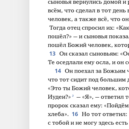
сыновья вернулись домой и 
всём, что сделал в тот день
человек, а также всё, что о
Тогда отец спросил их: «Ка
пошёл?» — и сыновья показа
пошёл Божий человек, кото
13
Он сказал сыновьям: «Ос
Те оседлали ему осла, и он с
14
Он поехал за Божьим 
что тот сидит под большим 
«Это ты Божий человек, ко
з
Иудеи?»
— «Я», — ответил т
пророк сказал ему: «Пойдём
16
хлеба».
Но тот ответил: 
с тобой и не могу здесь есть