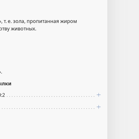
, т. е. зола, пропитанная жиром
ртву животных.
.
ылки
0:2