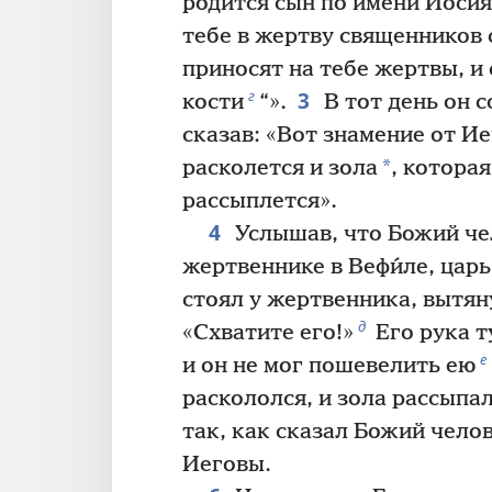
родится сын по имени Ио́сия
тебе в жертву священников
приносят на тебе жертвы, и
3
г
кости
“».
В тот день он 
сказав: «Вот знамение от И
*
расколется и зола
, которая
рассыплется».
4
Услышав, что Божий че
жертвеннике в Вефи́ле, цар
стоял у жертвенника, вытян
д
«Схватите его!»
Его рука т
е
и он не мог пошевелить ею
раскололся, и зола рассыпа
так, как сказал Божий чело
Иеговы.