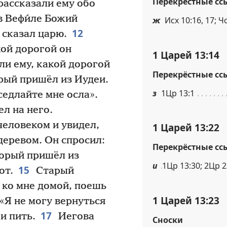
Перекрёстные сс
рассказали ему обо
 в Вефи́ле Божий
ж
Исх 10:16, 17; Ч
12
н сказал царю.
кой дорогой он
1 Царей 13:14
ли ему, какой дорогой
Перекрёстные сс
рый пришёл из Иудеи.
з
1Цр 13:1
едлайте мне осла».
ел на него.
человеком и увидел,
1 Царей 13:22
деревом. Он спросил:
Перекрёстные сс
торый пришёл из
и
1Цр 13:30; 2Цр 2
15
от.
Старый
 ко мне домой, поешь
1 Царей 13:23
«Я не могу вернуться
17
 и пить.
Иегова
Сноски