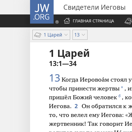
JW.ORG
Свидетели Иеговы
ГЛАВНАЯ СТРАНИЦА
1 Царей
13
1 Царей
13:1—34
13
Когда Иеровоа́м стоял 
*
чтобы принести жертвы
, 
б
пришёл Божий человек
, к
2
Иегова.
Он обратился к ж
то, что велел ему Иегова: 
жертвенник! Так говорит Ие