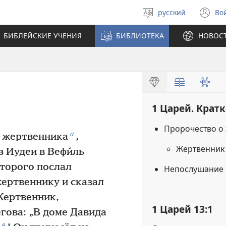
русский
Во
Выберите
(о
язык
в
БИБЛЕЙСКИЕ УЧЕНИЯ
БИБЛИОТЕКА
НОВОС
н
ок
1 Царей. Крат
Пророчество о
а
у жертвенника
,
Жертвенник 
из Иудеи в Вефи́ль
оторого послал
Непослушание 
ертвеннику и сказал
«Жертвенник,
1 Царей 13:1
гова: „В доме Давида
в