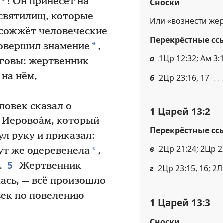
! Он принесёт на
Сноски
 святилищ, которые
Или «вознести же
 сожжёт человеческие
Перекрёстные сс
*
совершил знамение
,
а
1Цр 12:32; Ам 3:
еговы: жертвенник
 на нём,
б
2Цр 23:16, 17
ловек сказал о
1 Царей 13:2
ь Иеровоа́м, который
Перекрёстные сс
ул руку и приказал:
в
2Цр 21:24; 2Цр 2
*
ут же одеревенела
,
5
.
Жертвенник
г
2Цр 23:15, 16; 2Л
лась, — всё произошло
век по повелению
1 Царей 13:3
Сноски