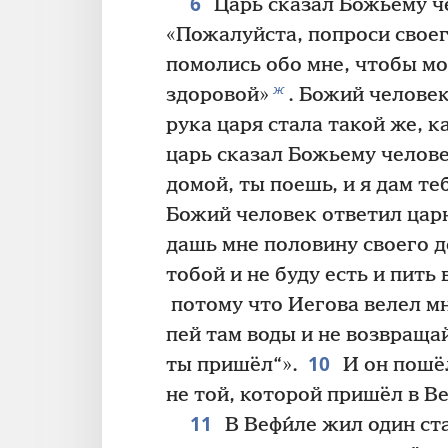
6
Царь сказал Божьему ч
«Пожалуйста, попроси своег
помолись обо мне, чтобы мо
ж
здоровой»
. Божий человек
рука царя стала такой же, к
царь сказал Божьему челове
домой, ты поешь, и я дам те
Божий человек ответил цар
дашь мне половину своего до
тобой и не буду есть и пить 
потому что Иегова велел мн
пей там воды и не возвраща
10
ты пришёл“».
И он пошёл
не той, которой пришёл в Ве
11
В Вефи́ле жил один ст