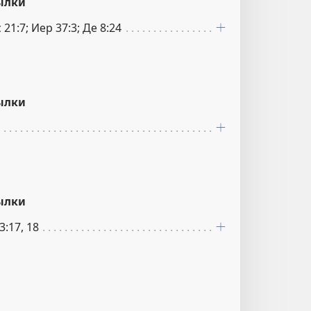
ылки
с 21:7; Иер 37:3; Де 8:24
ылки
ылки
3:17, 18