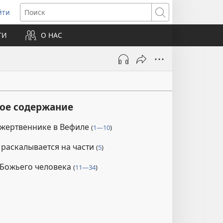
йти
ткрывается
Поиск
ТИ
О НАС
овом
не)
кое содержание
 жертвеннике в Вефиле
(
1—10
)
раскалывается на части
(
5
)
Божьего человека
(
11—34
)