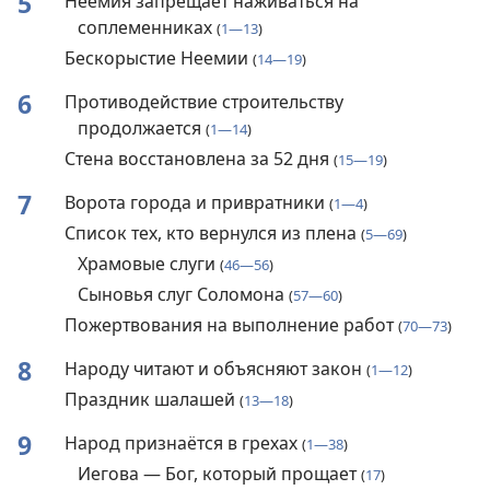
5
Неемия запрещает наживаться на
соплеменниках
(
1—13
)
Бескорыстие Неемии
(
14—19
)
6
Противодействие строительству
продолжается
(
1—14
)
Стена восстановлена за 52 дня
(
15—19
)
7
Ворота города и привратники
(
1—4
)
Список тех, кто вернулся из плена
(
5—69
)
Храмовые слуги
(
46—56
)
Сыновья слуг Соломона
(
57—60
)
Пожертвования на выполнение работ
(
70—73
)
8
Народу читают и объясняют закон
(
1—12
)
Праздник шалашей
(
13—18
)
9
Народ признаётся в грехах
(
1—38
)
Иегова — Бог, который прощает
(
17
)