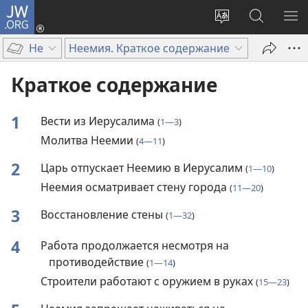
JW.ORG
Войти
(открывается
Изменить
Поиск
ПО
в
язык
по
М
Не
Неемия. Краткое содержание
новом
сайта
jw.org
окне)
Краткое содержание
1
Вести из Иерусалима
(
1—3
)
Молитва Неемии
(
4—11
)
2
Царь отпускает Неемию в Иерусалим
(
1—10
)
Неемия осматривает стену города
(
11—20
)
3
Восстановление стены
(
1—32
)
4
Работа продолжается несмотря на
противодействие
(
1—14
)
Строители работают с оружием в руках
(
15—23
)