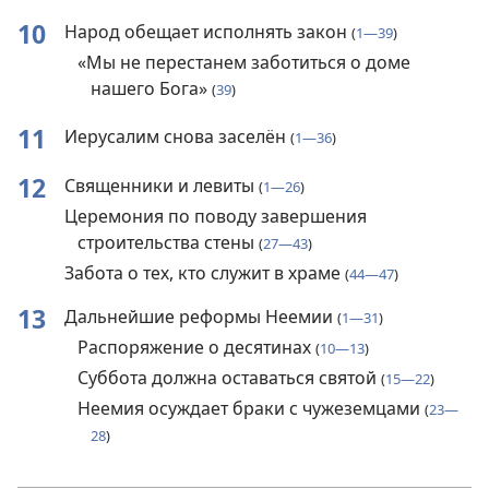
10
Народ обещает исполнять закон
(
1—39
)
«Мы не перестанем заботиться о доме
нашего Бога»
(
39
)
11
Иерусалим снова заселён
(
1—36
)
12
Священники и левиты
(
1—26
)
Церемония по поводу завершения
строительства стены
(
27—43
)
Забота о тех, кто служит в храме
(
44—47
)
13
Дальнейшие реформы Неемии
(
1—31
)
Распоряжение о десятинах
(
10—13
)
Суббота должна оставаться святой
(
15—22
)
Неемия осуждает браки с чужеземцами
(
23—
28
)