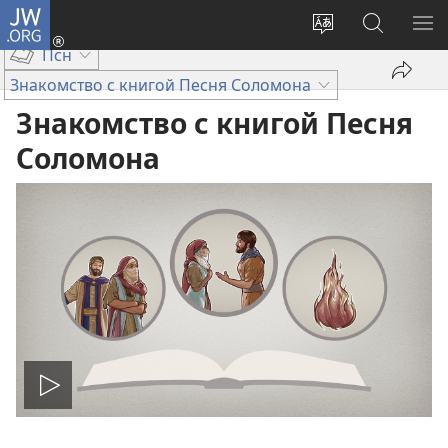
JW.ORG
Войти
(открывается
Изменить
Поиск
ПО
Псн
в
язык
по
М
новом
сайта
jw.org
Знакомство с книгой Песня Соломона
окне)
Знакомство с книгой Песня
Соломона
Воспроизвести