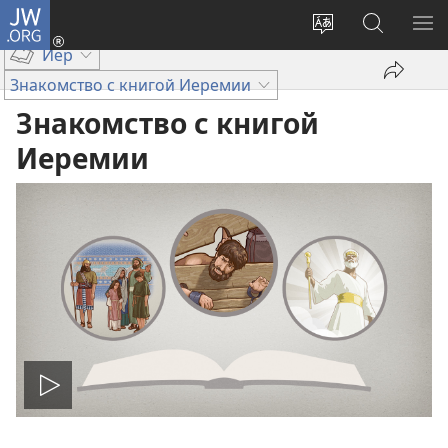
JW.ORG
Войти
(открывается
Изменить
Поиск
ПО
Иер
в
язык
по
М
новом
сайта
jw.org
Знакомство с книгой Иеремии
окне)
Знакомство с книгой
Иеремии
Воспроизвести